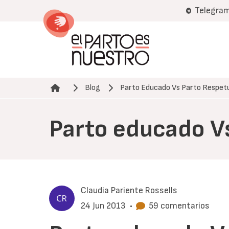
Pasar
Telegra
al
contenido
principal
Blog
Parto Educado Vs Parto Respet
Ruta de navegación
Parto educado V
Claudia Pariente Rossells
24 Jun 2013
•
59 comentarios