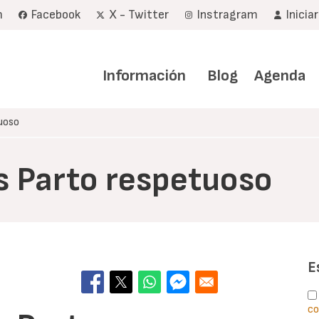
m
Facebook
X - Twitter
Instragram
Inicia
Navegación
principal
Información
Blog
Agenda
uoso
s Parto respetuoso
E
co