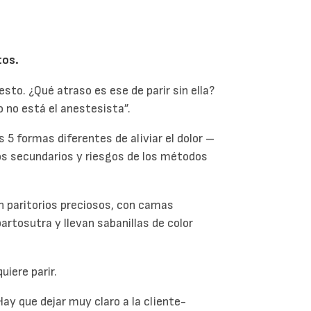
tos.
sto. ¿Qué atraso es ese de parir sin ella?
go no está el anestesista”.
 5 formas diferentes de aliviar el dolor –
tos secundarios y riesgos de los métodos
n paritorios preciosos, con camas
artosutra y llevan sabanillas de color
uiere parir.
ay que dejar muy claro a la cliente-