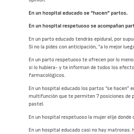
En un hospital educado se “hacen” partos.
En un hospital respetuoso se acompañan par
En un parto educado tendrás epidural, por supue
Si no la pides con anticipación, “a lo mejor lue
En un parto respetuoso te ofrecen por lo menos
si lo hubiera- y te informan de todos los efec
farmacológicos.
En un hospital educado los partos “se hacen” e
multifunción que te permiten 7 posiciones de p
pastel.
En un hospital respetuoso la mujer elije donde q
En un hospital educado casi no hay matronas. H