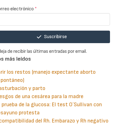
rreo electrónico
*
Suscribirse
deja de recibir las últimas entradas por email.
os más leidos
rir los restos (manejo expectante aborto
spontáneo)
asturbación y parto
esgos de una cesárea para la madre
 prueba de la glucosa: El test O´Sullivan con
esayuno protesta
compatibilidad del Rh. Embarazo y Rh negativo
guiente
aginación
gina