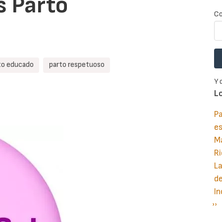
s Parto
Co
to educado
parto respetuoso
Y 
L
Pa
e
M
Ri
La
d
In
Si
››
P
pá