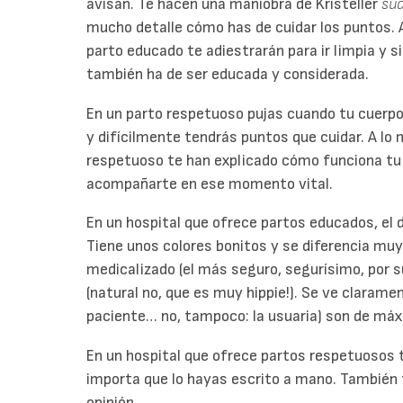
avisan. Te hacen una maniobra de Kristeller
su
mucho detalle cómo has de cuidar los puntos. A 
parto educado te adiestrarán para ir limpia y s
también ha de ser educada y considerada.
En un parto respetuoso pujas cuando tu cuerpo
y difícilmente tendrás puntos que cuidar. A lo 
respetuoso te han explicado cómo funciona tu 
acompañarte en ese momento vital.
En un hospital que ofrece partos educados, el 
Tiene unos colores bonitos y se diferencia muy
medicalizado (el más seguro, segurísimo, por 
(natural no, que es muy hippie!). Se ve claramen
paciente… no, tampoco: la usuaria) son de máx
En un hospital que ofrece partos respetuosos t
importa que lo hayas escrito a mano. También 
opinión.