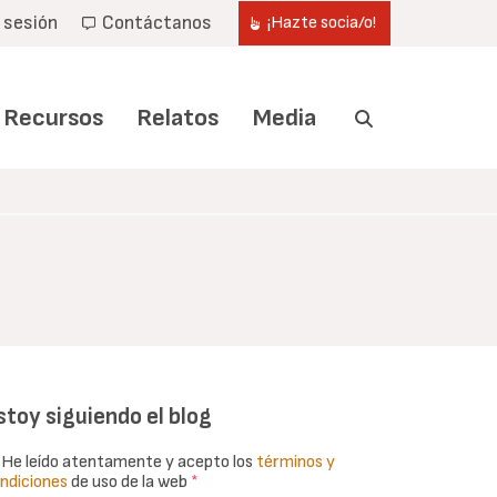
r sesión
Contáctanos
¡Hazte socia/o!
Recursos
Relatos
Media
stoy siguiendo el blog
He leído atentamente y acepto los
términos y
ndiciones
de uso de la web
*