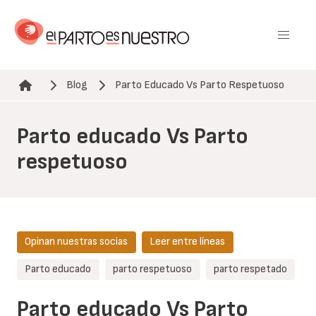
Pasar
al
contenido
principal
Blog
Parto Educado Vs Parto Respetuoso
Ruta de navegación
Parto educado Vs Parto
respetuoso
Opinan nuestras socias
Leer entre líneas
Parto educado
parto respetuoso
parto respetado
Parto educado Vs Parto