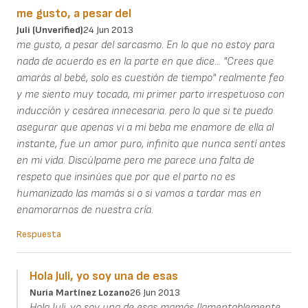
me gusto, a pesar del
Juli (unverified)
24 Jun 2013
me gusto, a pesar del sarcasmo. En lo que no estoy para
nada de acuerdo es en la parte en que dice... "Crees que
amarás al bebé, solo es cuestión de tiempo" realmente feo
y me siento muy tocada, mi primer parto irrespetuoso con
inducción y cesárea innecesaria. pero lo que si te puedo
asegurar que apenas vi a mi beba me enamore de ella al
instante, fue un amor puro, infinito que nunca sentí antes
en mi vida. Discúlpame pero me parece una falta de
respeto que insinúes que por que el parto no es
humanizado las mamás si o si vamos a tardar mas en
enamorarnos de nuestra cría.
Respuesta
Hola Juli, yo soy una de esas
Nuria Martínez Lozano
26 Jun 2013
Hola Juli, yo soy una de esas mamás (lamentablemente