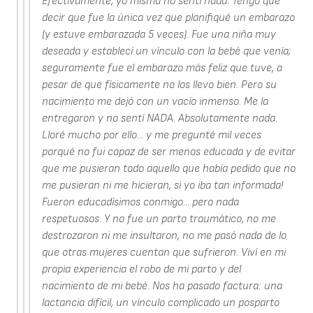
Efectivamente, yo misma no sentí nada. Tengo que
decir que fue la única vez que planifiqué un embarazo
(y estuve embarazada 5 veces). Fue una niña muy
deseada y establecí un vínculo con la bebé que venía;
seguramente fue el embarazo más feliz que tuve, a
pesar de que físicamente no los llevo bien. Pero su
nacimiento me dejó con un vacío inmenso. Me la
entregaron y no sentí NADA. Absolutamente nada.
Lloré mucho por ello... y me pregunté mil veces
porqué no fui capaz de ser menos educada y de evitar
que me pusieran todo aquello que había pedido que no
me pusieran ni me hicieran, si yo iba tan informada!
Fueron educadísimos conmigo... pero nada
respetuosos. Y no fue un parto traumático, no me
destrozaron ni me insultaron, no me pasó nada de lo
que otras mujeres cuentan que sufrieron. Viví en mi
propia experiencia el robo de mi parto y del
nacimiento de mi bebé. Nos ha pasado factura: una
lactancia difícil, un vínculo complicado un posparto