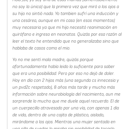
no soy la única) que la primera vez que miró a los ojos a
su hijo no sintió nada. Yo tambien sufrí una inducción y
una cesárea, aunque en mi caso (en esos momentos)
muy necesaria ya que mi hijo necesitó reanimación en
quirófano e ingreso en neonatos. Quizás por esa razón al
leer el texto he entendido que no generalizaba sino que
hablaba de casos como el mio.
Yo no me sentí mala madre, quizás porque
afortunadamente había leido lo suficiente para saber
que era una posibilidad. Pero por eso no dejó de doler.
Hoy en día con 2 hijos más (una segunda cs innecesia y
un pvd2c respetado), 8 años más tarde y mucha más
información sobre neurobiología del nacimiento, aun me
sorprende lo mucho que me duele aquel recuerdo. El de
un cuerpecillo atravesado por una vía, con apenas 1 día
de vida, dentro de una cajita de plástico, aislado,
mirándome a los ojos. Mientras una mujer sentada en
una silla de ruedas lo miraba sin posibilidad de tocarlo,