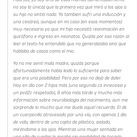
no soy la única) que la primera vez que miró a los ojos a
su hijo no sintió nada. Yo tambien sufrí una inducción y
una cesárea, aunque en mi caso (en esos momentos)
muy necesaria ya que mi hijo necesitó reanimación en
quirófano e ingreso en neonatos. Quizás por esa razón al
leer el texto he entendido que no generalizaba sino que
hablaba de casos como el mio.
Yo no me sentí mala madre, quizás porque
afortunadamente había leido lo suficiente para saber
que era una posibilidad. Pero por eso no dejó de doler.
Hoy en día con 2 hijos más (una segunda cs innecesia y
un pvd2c respetado), 8 años más tarde y mucha más
información sobre neurobiología del nacimiento, aun me
sorprende lo mucho que me duele aquel recuerdo. El de
un cuerpecillo atravesado por una vía, con apenas 1 día
de vida, dentro de una cajita de plástico, aislado,
mirándome a los ojos. Mientras una mujer sentada en
una silla de ruedas lo miraba sin posibilidad de tocarlo,