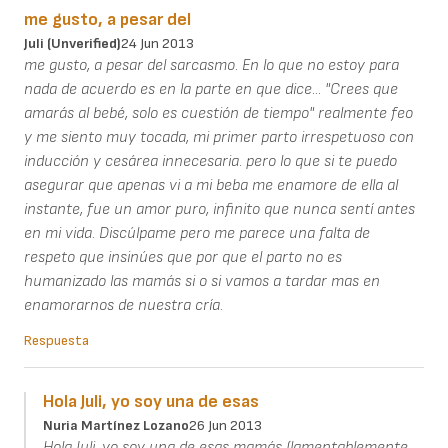
me gusto, a pesar del
Juli (unverified)
24 Jun 2013
me gusto, a pesar del sarcasmo. En lo que no estoy para
nada de acuerdo es en la parte en que dice... "Crees que
amarás al bebé, solo es cuestión de tiempo" realmente feo
y me siento muy tocada, mi primer parto irrespetuoso con
inducción y cesárea innecesaria. pero lo que si te puedo
asegurar que apenas vi a mi beba me enamore de ella al
instante, fue un amor puro, infinito que nunca sentí antes
en mi vida. Discúlpame pero me parece una falta de
respeto que insinúes que por que el parto no es
humanizado las mamás si o si vamos a tardar mas en
enamorarnos de nuestra cría.
Respuesta
Hola Juli, yo soy una de esas
Nuria Martínez Lozano
26 Jun 2013
Hola Juli, yo soy una de esas mamás (lamentablemente