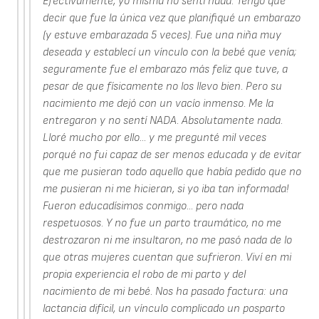
Efectivamente, yo misma no sentí nada. Tengo que
decir que fue la única vez que planifiqué un embarazo
(y estuve embarazada 5 veces). Fue una niña muy
deseada y establecí un vínculo con la bebé que venía;
seguramente fue el embarazo más feliz que tuve, a
pesar de que físicamente no los llevo bien. Pero su
nacimiento me dejó con un vacío inmenso. Me la
entregaron y no sentí NADA. Absolutamente nada.
Lloré mucho por ello... y me pregunté mil veces
porqué no fui capaz de ser menos educada y de evitar
que me pusieran todo aquello que había pedido que no
me pusieran ni me hicieran, si yo iba tan informada!
Fueron educadísimos conmigo... pero nada
respetuosos. Y no fue un parto traumático, no me
destrozaron ni me insultaron, no me pasó nada de lo
que otras mujeres cuentan que sufrieron. Viví en mi
propia experiencia el robo de mi parto y del
nacimiento de mi bebé. Nos ha pasado factura: una
lactancia difícil, un vínculo complicado un posparto