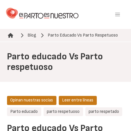
Pasar
al
contenido
principal
Blog
Parto Educado Vs Parto Respetuoso
Ruta de navegación
Parto educado Vs Parto
respetuoso
Opinan nuestras socias
Leer entre líneas
Parto educado
parto respetuoso
parto respetado
Parto educado Vs Parto