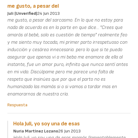
me gusto, a pesar del
Juli (unverified)
24 Jun 2013
me gusto, a pesar del sarcasmo. En lo que no estoy para
nada de acuerdo es en la parte en que dice... "Crees que
amarás al bebé, solo es cuestión de tiempo" realmente feo
y me siento muy tocada, mi primer parto irrespetuoso con
inducción y cesárea innecesaria. pero lo que si te puedo
asegurar que apenas vi a mi beba me enamore de ella al
instante, fue un amor puro, infinito que nunca sentí antes
en mi vida. Discúlpame pero me parece una falta de
respeto que insinúes que por que el parto no es
humanizado las mamás si o si vamos a tardar mas en
enamorarnos de nuestra cría.
Respuesta
Hola Juli, yo soy una de esas
Nuria Martínez Lozano
26 Jun 2013
Hola Juli, yo soy una de esas mamás (lamentablemente