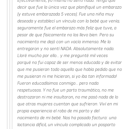
Efectivamente, yo misma no sentí nada. Tengo que
decir que fue la única vez que planifiqué un embarazo
(y estuve embarazada 5 veces). Fue una niña muy
deseada y establecí un vínculo con la bebé que venía;
seguramente fue el embarazo más feliz que tuve, a
pesar de que físicamente no los llevo bien. Pero su
nacimiento me dejó con un vacío inmenso. Me la
entregaron y no sentí NADA. Absolutamente nada.
Lloré mucho por ello... y me pregunté mil veces
porqué no fui capaz de ser menos educada y de evitar
que me pusieran todo aquello que había pedido que no
me pusieran ni me hicieran, si yo iba tan informada!
Fueron educadísimos conmigo... pero nada
respetuosos. Y no fue un parto traumático, no me
destrozaron ni me insultaron, no me pasó nada de lo
que otras mujeres cuentan que sufrieron. Viví en mi
propia experiencia el robo de mi parto y del
nacimiento de mi bebé. Nos ha pasado factura: una
lactancia difícil, un vínculo complicado un posparto