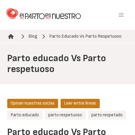
Pasar
al
contenido
principal
Blog
Parto Educado Vs Parto Respetuoso
Ruta de navegación
Parto educado Vs Parto
respetuoso
Opinan nuestras socias
Leer entre líneas
Parto educado
parto respetuoso
parto respetado
Parto educado Vs Parto