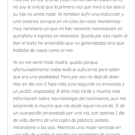
no soy la única) que la primera vez que miró a los ojos a
su hijo no sintió nada. Yo tambien sufrí una inducción y
una cesárea, aunque en mi caso (en esos momentos)
muy necesaria ya que mi hijo necesitó reanimación en
quirófano e ingreso en neonatos. Quizás por esa razón al
leer el texto he entendido que no generalizaba sino que
hablaba de casos como el mio.
Yo no me sentí mala madre, quizás porque
afortunadamente había leido lo suficiente para saber
que era una posibilidad. Pero por eso no dejó de doler.
Hoy en día con 2 hijos más (una segunda cs innecesia y
un pvd2c respetado), 8 años más tarde y mucha más
información sobre neurobiología del nacimiento, aun me
sorprende lo mucho que me duele aquel recuerdo. El de
un cuerpecillo atravesado por una vía, con apenas 1 día
de vida, dentro de una cajita de plástico, aislado,
mirándome a los ojos. Mientras una mujer sentada en
una silla de ruedas lo miraba sin posibilidad de tocarlo,