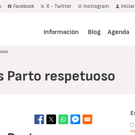
m
Facebook
X - Twitter
Instragram
Inicia
Navegación
principal
Información
Blog
Agenda
uoso
s Parto respetuoso
E
co