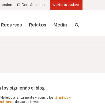
r sesión
Contáctanos
¡Hazte socia/o!
Recursos
Relatos
Media
stoy siguiendo el blog
He leído atentamente y acepto los
términos y
ndiciones
de uso de la web
*