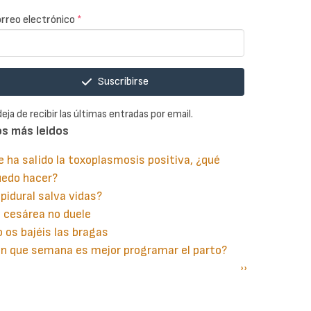
rreo electrónico
*
Suscribirse
deja de recibir las últimas entradas por email.
os más leidos
 ha salido la toxoplasmosis positiva, ¿qué
uedo hacer?
pidural salva vidas?
 cesárea no duele
 os bajéis las bragas
n que semana es mejor programar el parto?
gina
aginación
Siguiente
››
terior
página