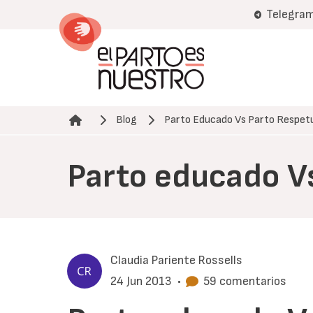
Pasar
Telegra
al
contenido
principal
Blog
Parto Educado Vs Parto Respet
Ruta de navegación
Parto educado V
Claudia Pariente Rossells
24 Jun 2013
•
59 comentarios