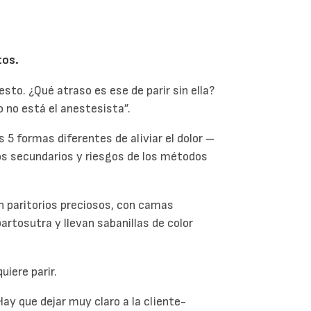
tos.
sto. ¿Qué atraso es ese de parir sin ella?
go no está el anestesista”.
 5 formas diferentes de aliviar el dolor –
tos secundarios y riesgos de los métodos
n paritorios preciosos, con camas
artosutra y llevan sabanillas de color
uiere parir.
ay que dejar muy claro a la cliente-