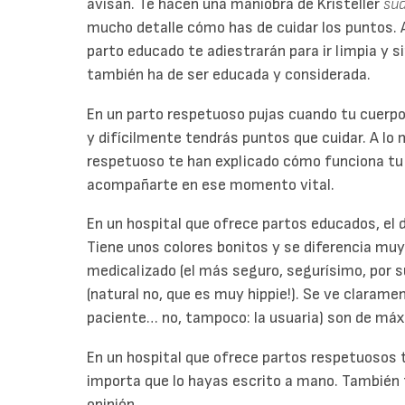
avisan. Te hacen una maniobra de Kristeller
su
mucho detalle cómo has de cuidar los puntos. A 
parto educado te adiestrarán para ir limpia y s
también ha de ser educada y considerada.
En un parto respetuoso pujas cuando tu cuerpo
y difícilmente tendrás puntos que cuidar. A lo 
respetuoso te han explicado cómo funciona tu 
acompañarte en ese momento vital.
En un hospital que ofrece partos educados, el 
Tiene unos colores bonitos y se diferencia muy
medicalizado (el más seguro, segurísimo, por 
(natural no, que es muy hippie!). Se ve claramen
paciente… no, tampoco: la usuaria) son de máx
En un hospital que ofrece partos respetuosos t
importa que lo hayas escrito a mano. También 
opinión.