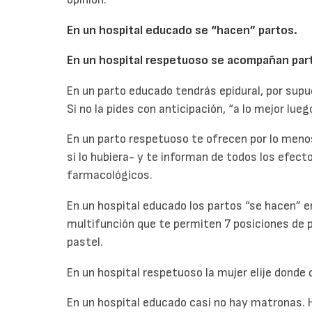
En un hospital educado se “hacen” partos.
En un hospital respetuoso se acompañan par
En un parto educado tendrás epidural, por supue
Si no la pides con anticipación, “a lo mejor lue
En un parto respetuoso te ofrecen por lo menos
si lo hubiera- y te informan de todos los efec
farmacológicos.
En un hospital educado los partos “se hacen” e
multifunción que te permiten 7 posiciones de p
pastel.
En un hospital respetuoso la mujer elije donde q
En un hospital educado casi no hay matronas. H