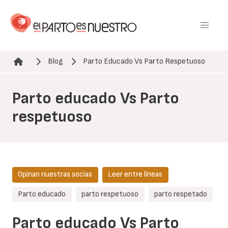
Pasar
al
contenido
principal
Blog
Parto Educado Vs Parto Respetuoso
Ruta de navegación
Parto educado Vs Parto
respetuoso
Opinan nuestras socias
Leer entre líneas
Parto educado
parto respetuoso
parto respetado
Parto educado Vs Parto