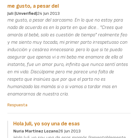
me gusto, a pesar del
Juli (unverified)
24 Jun 2013
me gusto, a pesar del sarcasmo. En lo que no estoy para
nada de acuerdo es en la parte en que dice... "Crees que
amarás al bebé, solo es cuestión de tiempo" realmente feo
y me siento muy tocada, mi primer parto irrespetuoso con
inducción y cesárea innecesaria. pero lo que si te puedo
asegurar que apenas vi a mi beba me enamore de ella al
instante, fue un amor puro, infinito que nunca sentí antes
en mi vida. Discúlpame pero me parece una falta de
respeto que insinúes que por que el parto no es
humanizado las mamás si o si vamos a tardar mas en
enamorarnos de nuestra cría.
Respuesta
Hola Juli, yo soy una de esas
Nuria Martínez Lozano
26 Jun 2013
Hola Juli, yo soy una de esas mamás (lamentablemente