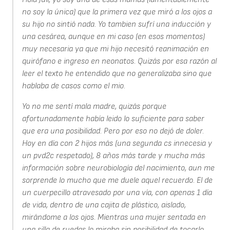
no soy la única) que la primera vez que miró a los ojos a
su hijo no sintió nada. Yo tambien sufrí una inducción y
una cesárea, aunque en mi caso (en esos momentos)
muy necesaria ya que mi hijo necesitó reanimación en
quirófano e ingreso en neonatos. Quizás por esa razón al
leer el texto he entendido que no generalizaba sino que
hablaba de casos como el mio.
Yo no me sentí mala madre, quizás porque
afortunadamente había leido lo suficiente para saber
que era una posibilidad. Pero por eso no dejó de doler.
Hoy en día con 2 hijos más (una segunda cs innecesia y
un pvd2c respetado), 8 años más tarde y mucha más
información sobre neurobiología del nacimiento, aun me
sorprende lo mucho que me duele aquel recuerdo. El de
un cuerpecillo atravesado por una vía, con apenas 1 día
de vida, dentro de una cajita de plástico, aislado,
mirándome a los ojos. Mientras una mujer sentada en
una silla de ruedas lo miraba sin posibilidad de tocarlo,