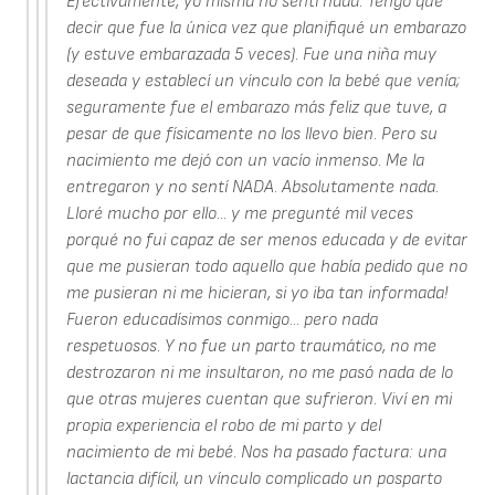
Efectivamente, yo misma no sentí nada. Tengo que
decir que fue la única vez que planifiqué un embarazo
(y estuve embarazada 5 veces). Fue una niña muy
deseada y establecí un vínculo con la bebé que venía;
seguramente fue el embarazo más feliz que tuve, a
pesar de que físicamente no los llevo bien. Pero su
nacimiento me dejó con un vacío inmenso. Me la
entregaron y no sentí NADA. Absolutamente nada.
Lloré mucho por ello... y me pregunté mil veces
porqué no fui capaz de ser menos educada y de evitar
que me pusieran todo aquello que había pedido que no
me pusieran ni me hicieran, si yo iba tan informada!
Fueron educadísimos conmigo... pero nada
respetuosos. Y no fue un parto traumático, no me
destrozaron ni me insultaron, no me pasó nada de lo
que otras mujeres cuentan que sufrieron. Viví en mi
propia experiencia el robo de mi parto y del
nacimiento de mi bebé. Nos ha pasado factura: una
lactancia difícil, un vínculo complicado un posparto