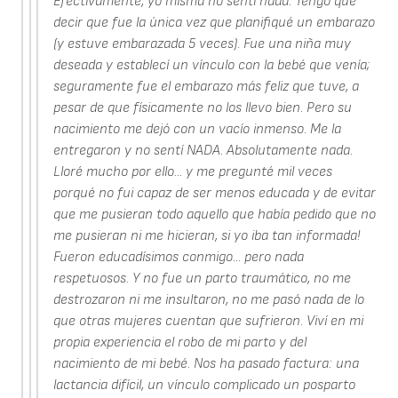
Efectivamente, yo misma no sentí nada. Tengo que
decir que fue la única vez que planifiqué un embarazo
(y estuve embarazada 5 veces). Fue una niña muy
deseada y establecí un vínculo con la bebé que venía;
seguramente fue el embarazo más feliz que tuve, a
pesar de que físicamente no los llevo bien. Pero su
nacimiento me dejó con un vacío inmenso. Me la
entregaron y no sentí NADA. Absolutamente nada.
Lloré mucho por ello... y me pregunté mil veces
porqué no fui capaz de ser menos educada y de evitar
que me pusieran todo aquello que había pedido que no
me pusieran ni me hicieran, si yo iba tan informada!
Fueron educadísimos conmigo... pero nada
respetuosos. Y no fue un parto traumático, no me
destrozaron ni me insultaron, no me pasó nada de lo
que otras mujeres cuentan que sufrieron. Viví en mi
propia experiencia el robo de mi parto y del
nacimiento de mi bebé. Nos ha pasado factura: una
lactancia difícil, un vínculo complicado un posparto