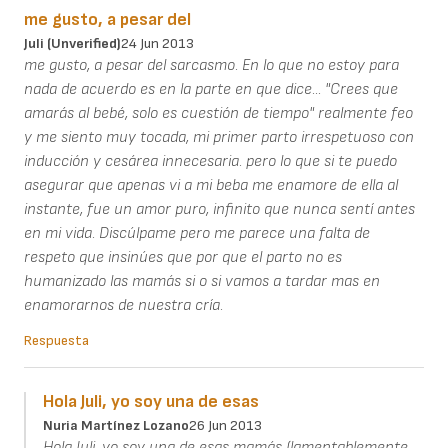
me gusto, a pesar del
Juli (unverified)
24 Jun 2013
me gusto, a pesar del sarcasmo. En lo que no estoy para
nada de acuerdo es en la parte en que dice... "Crees que
amarás al bebé, solo es cuestión de tiempo" realmente feo
y me siento muy tocada, mi primer parto irrespetuoso con
inducción y cesárea innecesaria. pero lo que si te puedo
asegurar que apenas vi a mi beba me enamore de ella al
instante, fue un amor puro, infinito que nunca sentí antes
en mi vida. Discúlpame pero me parece una falta de
respeto que insinúes que por que el parto no es
humanizado las mamás si o si vamos a tardar mas en
enamorarnos de nuestra cría.
Respuesta
Hola Juli, yo soy una de esas
Nuria Martínez Lozano
26 Jun 2013
Hola Juli, yo soy una de esas mamás (lamentablemente