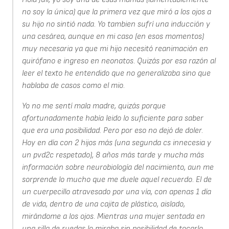
no soy la única) que la primera vez que miró a los ojos a
su hijo no sintió nada. Yo tambien sufrí una inducción y
una cesárea, aunque en mi caso (en esos momentos)
muy necesaria ya que mi hijo necesitó reanimación en
quirófano e ingreso en neonatos. Quizás por esa razón al
leer el texto he entendido que no generalizaba sino que
hablaba de casos como el mio.
Yo no me sentí mala madre, quizás porque
afortunadamente había leido lo suficiente para saber
que era una posibilidad. Pero por eso no dejó de doler.
Hoy en día con 2 hijos más (una segunda cs innecesia y
un pvd2c respetado), 8 años más tarde y mucha más
información sobre neurobiología del nacimiento, aun me
sorprende lo mucho que me duele aquel recuerdo. El de
un cuerpecillo atravesado por una vía, con apenas 1 día
de vida, dentro de una cajita de plástico, aislado,
mirándome a los ojos. Mientras una mujer sentada en
una silla de ruedas lo miraba sin posibilidad de tocarlo,