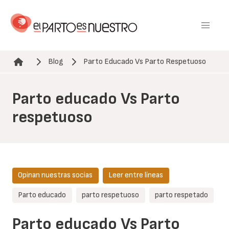
Pasar
al
contenido
principal
Blog
Parto Educado Vs Parto Respetuoso
Ruta de navegación
Parto educado Vs Parto
respetuoso
Opinan nuestras socias
Leer entre líneas
Parto educado
parto respetuoso
parto respetado
Parto educado Vs Parto