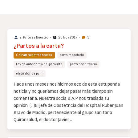
El Parto es Nuestro
•
23 Nov 2017
•
3
¿Partos a la carta?
Opinan nuestras socias
parto respetado
Ley de Autonomía del paciente
parto hospitalario
elegir dónde parir
Cuerpo
Hace unos meses nos hicimos eco de esta estupenda
de
noticia y no queríamos dejar pasar más tiempo sin
texto
comentarla. Nuestra socia B.A.P nos traslada su
opinión.
(...)
El jefe de Obstetricia del Hospital Ruber Juan
Bravo de Madrid, perteneciente al grupo sanitario
Quirónsalud, el doctor Javier…