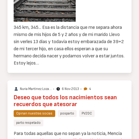
345 km, 345...
Esa es la distancia que me separa ahora
mismo de mis hijos de 5 y 2 años y de mi marido Llevo
sin verles 13 días y todavía estoy embarazada de 39+2
de mi tercer hijo, en casa ellos espera
n a que su
hermano decida nacer y podamos volver a estar juntos.
Estoy lejos…
Nuria Martínez Loza…
•
6 Nov 2013
•
4
Deseo que todos los nacimientos sean
recuerdos que atesorar
Opinan nuestras socias
posparto
PV2DC
parto respetado
Cuerpo
Para todas aquellas que no sepan ya la noticia, Mencía