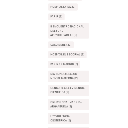
HOSPITAL LA PAZ (2)
PARIR (2)
II ENCUENTRO NACIONAL
DEL FORO
APOYOCESAREAS (2)
CASO NEREA (2)
HOSPITAL EL ESCORIAL (2)
PARIR EN MADRID (2)
DÍA MUNDIAL SALUD
MENTAL MATERNA (2)
CENSURA A LA EVIDENCIA
CIENTÍFICA (2)
GRUPO LOCAL MADRID-
ARGANZUELA (2)
LEY VIOLENCIA
OBSTÉTRICA (2)