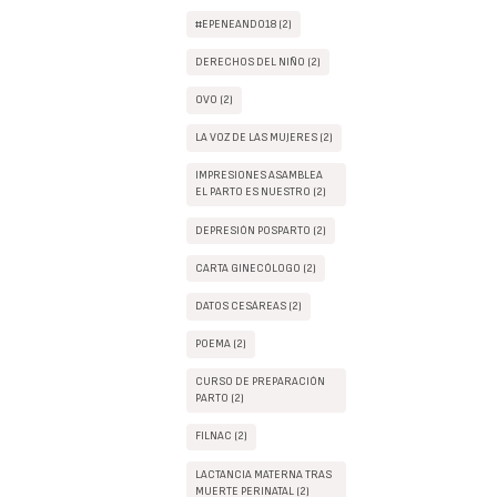
#EPENEANDO18 (2)
DERECHOS DEL NIÑO (2)
OVO (2)
LA VOZ DE LAS MUJERES (2)
IMPRESIONES ASAMBLEA
EL PARTO ES NUESTRO (2)
DEPRESIÓN POSPARTO (2)
CARTA GINECÓLOGO (2)
DATOS CESÁREAS (2)
POEMA (2)
CURSO DE PREPARACIÓN
PARTO (2)
FILNAC (2)
LACTANCIA MATERNA TRAS
MUERTE PERINATAL (2)