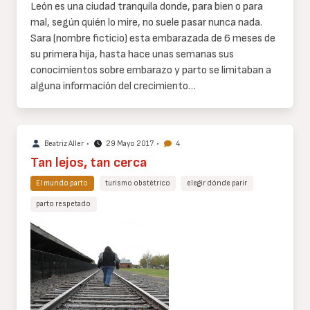
Cuerpo
León es una ciudad tranquila donde, para bien o para
de
mal, según quién lo mire, no suele pasar nunca nada.
texto
Sara (nombre ficticio) esta embarazada de 6 meses de
su primera hija, hasta hace unas semanas sus
conocimientos sobre embarazo y parto se limitaban a
alguna información del crecimiento…
Beatriz Aller
•
29 Mayo 2017
•
4
Tan lejos, tan cerca
El mundo parto
turismo obstétrico
elegir dónde parir
parto respetado
Cuerpo
de
texto