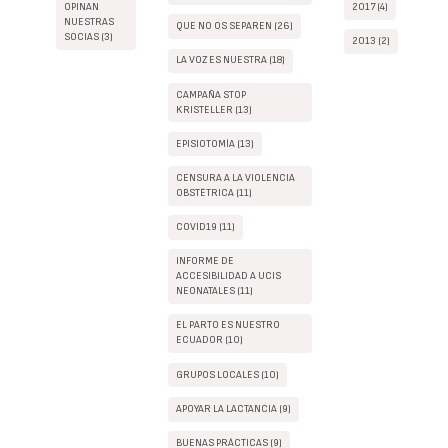
OPINAN
2017 (4)
NUESTRAS
QUE NO OS SEPAREN (26)
SOCIAS (3)
2013 (2)
LA VOZ ES NUESTRA (18)
CAMPAÑA STOP
KRISTELLER (13)
EPISIOTOMÍA (13)
CENSURA A LA VIOLENCIA
OBSTÉTRICA (11)
COVID19 (11)
INFORME DE
ACCESIBILIDAD A UCIS
NEONATALES (11)
EL PARTO ES NUESTRO
ECUADOR (10)
GRUPOS LOCALES (10)
APOYAR LA LACTANCIA (9)
BUENAS PRÁCTICAS (9)