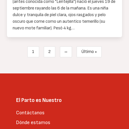
de
(antes conocida como "Lentejilla") nació el jueves 19 de
texto
septiembre rayando las 6 de la mañana. Es una niña
dulce y tranquila de piel clara, ojos rasgados y pelo
oscuro que come como un autentico ternerillo (su
nuevo mote familiar). Pesó 4 kg…
Paginación
1
2
››
Último »
Página actual
Page
Siguiente página
Última página
El Parto es Nuestro
Contáctanos
Dónde estamos