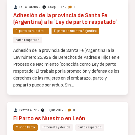
Paula Carello
•
4 Sep 2017
•
1
Adhesión de la provincia de Santa Fe
(Argentina) a la `Ley de parto respetado´
El parto es nuestro…
El parto es nuestro Argentina
parto respetado
Cuerpo
Adhesión de la provincia de Santa Fe (Argentina) a la
de
Ley número 25.929 de Derechos de Padres e Hijos en el
texto
Proceso de Nacimiento (conocida como Ley de parto
respetado) El trabajo por la promoción y defensa de los
derechos de las mujeres en el embarazo, parto y
posparto puede ser arduo. Sin…
Beatriz Aller
•
19 Jun 2017
•
0
El Parto es Nuestro en León
Mundo Parto
Infórmate y decide
parto respetado