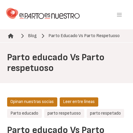
Pasar
al
contenido
principal
Blog
Parto Educado Vs Parto Respetuoso
Ruta de navegación
Parto educado Vs Parto
respetuoso
Opinan nuestras socias
Leer entre líneas
Parto educado
parto respetuoso
parto respetado
Parto educado Vs Parto