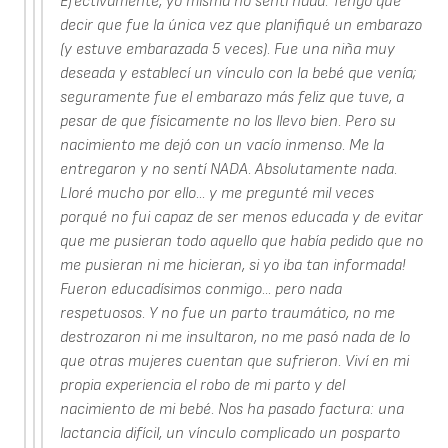
Efectivamente, yo misma no sentí nada. Tengo que
decir que fue la única vez que planifiqué un embarazo
(y estuve embarazada 5 veces). Fue una niña muy
deseada y establecí un vínculo con la bebé que venía;
seguramente fue el embarazo más feliz que tuve, a
pesar de que físicamente no los llevo bien. Pero su
nacimiento me dejó con un vacío inmenso. Me la
entregaron y no sentí NADA. Absolutamente nada.
Lloré mucho por ello... y me pregunté mil veces
porqué no fui capaz de ser menos educada y de evitar
que me pusieran todo aquello que había pedido que no
me pusieran ni me hicieran, si yo iba tan informada!
Fueron educadísimos conmigo... pero nada
respetuosos. Y no fue un parto traumático, no me
destrozaron ni me insultaron, no me pasó nada de lo
que otras mujeres cuentan que sufrieron. Viví en mi
propia experiencia el robo de mi parto y del
nacimiento de mi bebé. Nos ha pasado factura: una
lactancia difícil, un vínculo complicado un posparto