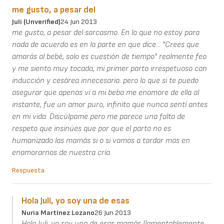
me gusto, a pesar del
Juli (unverified)
24 Jun 2013
me gusto, a pesar del sarcasmo. En lo que no estoy para
nada de acuerdo es en la parte en que dice... "Crees que
amarás al bebé, solo es cuestión de tiempo" realmente feo
y me siento muy tocada, mi primer parto irrespetuoso con
inducción y cesárea innecesaria. pero lo que si te puedo
asegurar que apenas vi a mi beba me enamore de ella al
instante, fue un amor puro, infinito que nunca sentí antes
en mi vida. Discúlpame pero me parece una falta de
respeto que insinúes que por que el parto no es
humanizado las mamás si o si vamos a tardar mas en
enamorarnos de nuestra cría.
Respuesta
Hola Juli, yo soy una de esas
Nuria Martínez Lozano
26 Jun 2013
Hola Juli, yo soy una de esas mamás (lamentablemente