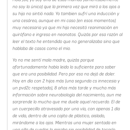
no soy la única) que la primera vez que miró a los ojos a
su hijo no sintió nada. Yo tambien sufrí una inducción y
una cesárea, aunque en mi caso (en esos momentos)
muy necesaria ya que mi hijo necesitó reanimación en
quirófano e ingreso en neonatos. Quizás por esa razón al
leer el texto he entendido que no generalizaba sino que
hablaba de casos como el mio.
Yo no me sentí mala madre, quizás porque
afortunadamente había leido lo suficiente para saber
que era una posibilidad. Pero por eso no dejó de doler.
Hoy en día con 2 hijos más (una segunda cs innecesia y
un pvd2c respetado), 8 años más tarde y mucha más
información sobre neurobiología del nacimiento, aun me
sorprende lo mucho que me duele aquel recuerdo. El de
un cuerpecillo atravesado por una vía, con apenas 1 día
de vida, dentro de una cajita de plástico, aislado,
mirándome a los ojos. Mientras una mujer sentada en
una silla de ruedas lo miraba sin posibilidad de tocarlo,