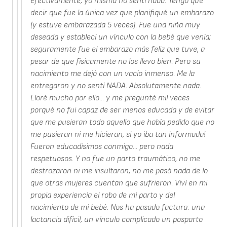
Efectivamente, yo misma no sentí nada. Tengo que
decir que fue la única vez que planifiqué un embarazo
(y estuve embarazada 5 veces). Fue una niña muy
deseada y establecí un vínculo con la bebé que venía;
seguramente fue el embarazo más feliz que tuve, a
pesar de que físicamente no los llevo bien. Pero su
nacimiento me dejó con un vacío inmenso. Me la
entregaron y no sentí NADA. Absolutamente nada.
Lloré mucho por ello... y me pregunté mil veces
porqué no fui capaz de ser menos educada y de evitar
que me pusieran todo aquello que había pedido que no
me pusieran ni me hicieran, si yo iba tan informada!
Fueron educadísimos conmigo... pero nada
respetuosos. Y no fue un parto traumático, no me
destrozaron ni me insultaron, no me pasó nada de lo
que otras mujeres cuentan que sufrieron. Viví en mi
propia experiencia el robo de mi parto y del
nacimiento de mi bebé. Nos ha pasado factura: una
lactancia difícil, un vínculo complicado un posparto