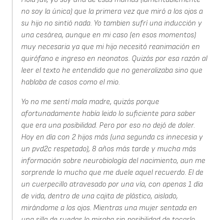
no soy la única) que la primera vez que miró a los ojos a
su hijo no sintió nada. Yo tambien sufrí una inducción y
una cesárea, aunque en mi caso (en esos momentos)
muy necesaria ya que mi hijo necesitó reanimación en
quirófano e ingreso en neonatos. Quizás por esa razón al
leer el texto he entendido que no generalizaba sino que
hablaba de casos como el mio.
Yo no me sentí mala madre, quizás porque
afortunadamente había leido lo suficiente para saber
que era una posibilidad. Pero por eso no dejó de doler.
Hoy en día con 2 hijos más (una segunda cs innecesia y
un pvd2c respetado), 8 años más tarde y mucha más
información sobre neurobiología del nacimiento, aun me
sorprende lo mucho que me duele aquel recuerdo. El de
un cuerpecillo atravesado por una vía, con apenas 1 día
de vida, dentro de una cajita de plástico, aislado,
mirándome a los ojos. Mientras una mujer sentada en
una silla de ruedas lo miraba sin posibilidad de tocarlo,