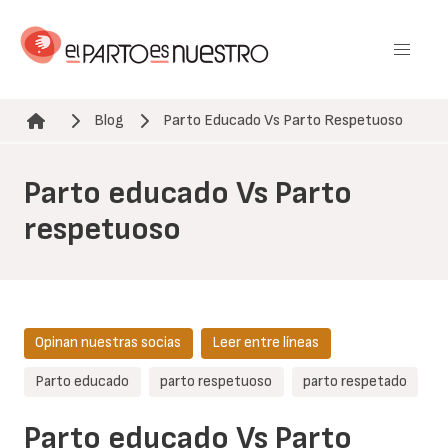
Pasar
al
contenido
principal
Blog
Parto Educado Vs Parto Respetuoso
Ruta de navegación
Parto educado Vs Parto
respetuoso
Opinan nuestras socias
Leer entre líneas
Parto educado
parto respetuoso
parto respetado
Parto educado Vs Parto