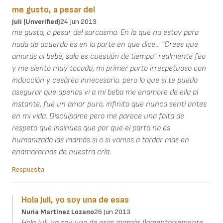
me gusto, a pesar del
Juli (unverified)
24 Jun 2013
me gusto, a pesar del sarcasmo. En lo que no estoy para
nada de acuerdo es en la parte en que dice... "Crees que
amarás al bebé, solo es cuestión de tiempo" realmente feo
y me siento muy tocada, mi primer parto irrespetuoso con
inducción y cesárea innecesaria. pero lo que si te puedo
asegurar que apenas vi a mi beba me enamore de ella al
instante, fue un amor puro, infinito que nunca sentí antes
en mi vida. Discúlpame pero me parece una falta de
respeto que insinúes que por que el parto no es
humanizado las mamás si o si vamos a tardar mas en
enamorarnos de nuestra cría.
Respuesta
Hola Juli, yo soy una de esas
Nuria Martínez Lozano
26 Jun 2013
Hola Juli, yo soy una de esas mamás (lamentablemente