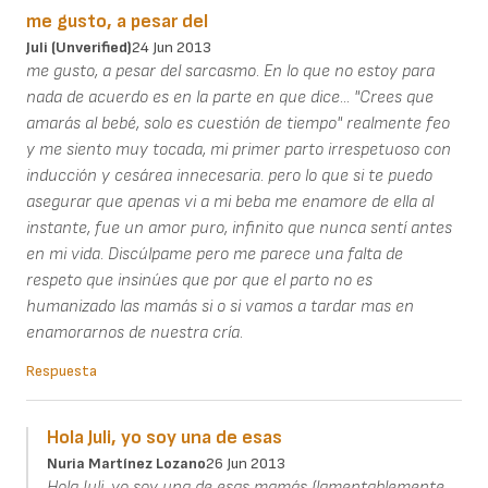
me gusto, a pesar del
Juli (unverified)
24 Jun 2013
me gusto, a pesar del sarcasmo. En lo que no estoy para
nada de acuerdo es en la parte en que dice... "Crees que
amarás al bebé, solo es cuestión de tiempo" realmente feo
y me siento muy tocada, mi primer parto irrespetuoso con
inducción y cesárea innecesaria. pero lo que si te puedo
asegurar que apenas vi a mi beba me enamore de ella al
instante, fue un amor puro, infinito que nunca sentí antes
en mi vida. Discúlpame pero me parece una falta de
respeto que insinúes que por que el parto no es
humanizado las mamás si o si vamos a tardar mas en
enamorarnos de nuestra cría.
Respuesta
Hola Juli, yo soy una de esas
Nuria Martínez Lozano
26 Jun 2013
Hola Juli, yo soy una de esas mamás (lamentablemente