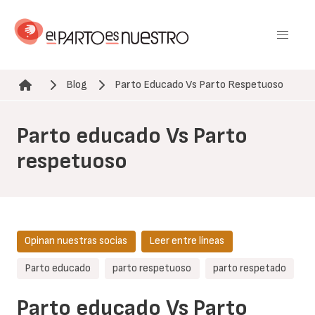
Pasar
al
contenido
principal
Blog
Parto Educado Vs Parto Respetuoso
Ruta de navegación
Parto educado Vs Parto
respetuoso
Opinan nuestras socias
Leer entre líneas
Parto educado
parto respetuoso
parto respetado
Parto educado Vs Parto