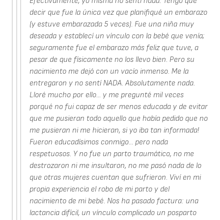
Efectivamente, yo misma no sentí nada. Tengo que
decir que fue la única vez que planifiqué un embarazo
(y estuve embarazada 5 veces). Fue una niña muy
deseada y establecí un vínculo con la bebé que venía;
seguramente fue el embarazo más feliz que tuve, a
pesar de que físicamente no los llevo bien. Pero su
nacimiento me dejó con un vacío inmenso. Me la
entregaron y no sentí NADA. Absolutamente nada.
Lloré mucho por ello... y me pregunté mil veces
porqué no fui capaz de ser menos educada y de evitar
que me pusieran todo aquello que había pedido que no
me pusieran ni me hicieran, si yo iba tan informada!
Fueron educadísimos conmigo... pero nada
respetuosos. Y no fue un parto traumático, no me
destrozaron ni me insultaron, no me pasó nada de lo
que otras mujeres cuentan que sufrieron. Viví en mi
propia experiencia el robo de mi parto y del
nacimiento de mi bebé. Nos ha pasado factura: una
lactancia difícil, un vínculo complicado un posparto