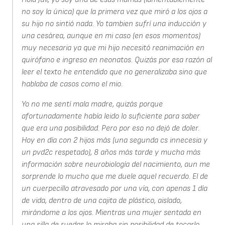
no soy la única) que la primera vez que miró a los ojos a
su hijo no sintió nada. Yo tambien sufrí una inducción y
una cesárea, aunque en mi caso (en esos momentos)
muy necesaria ya que mi hijo necesitó reanimación en
quirófano e ingreso en neonatos. Quizás por esa razón al
leer el texto he entendido que no generalizaba sino que
hablaba de casos como el mio.
Yo no me sentí mala madre, quizás porque
afortunadamente había leido lo suficiente para saber
que era una posibilidad. Pero por eso no dejó de doler.
Hoy en día con 2 hijos más (una segunda cs innecesia y
un pvd2c respetado), 8 años más tarde y mucha más
información sobre neurobiología del nacimiento, aun me
sorprende lo mucho que me duele aquel recuerdo. El de
un cuerpecillo atravesado por una vía, con apenas 1 día
de vida, dentro de una cajita de plástico, aislado,
mirándome a los ojos. Mientras una mujer sentada en
una silla de ruedas lo miraba sin posibilidad de tocarlo,