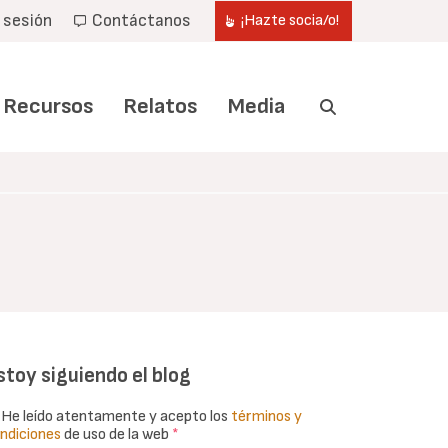
r sesión
Contáctanos
¡Hazte socia/o!
Recursos
Relatos
Media
stoy siguiendo el blog
He leído atentamente y acepto los
términos y
ndiciones
de uso de la web
*