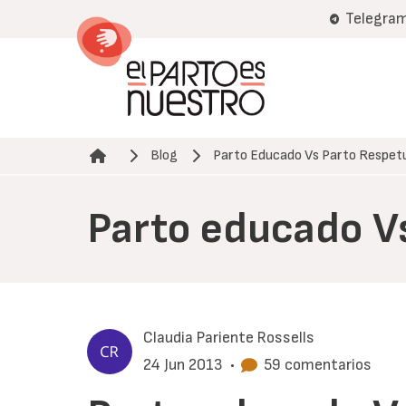
Pasar
Telegra
al
contenido
principal
Blog
Parto Educado Vs Parto Respet
Ruta de navegación
Parto educado V
Claudia Pariente Rossells
24 Jun 2013
•
59 comentarios