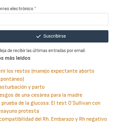
rreo electrónico
*
Suscribirse
deja de recibir las últimas entradas por email.
os más leidos
rir los restos (manejo expectante aborto
spontáneo)
asturbación y parto
esgos de una cesárea para la madre
 prueba de la glucosa: El test O´Sullivan con
esayuno protesta
compatibilidad del Rh. Embarazo y Rh negativo
guiente
aginación
gina