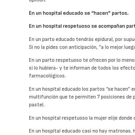
En un hospital educado se “hacen” partos.
En un hospital respetuoso se acompañan par
En un parto educado tendrás epidural, por supue
Si no la pides con anticipación, “a lo mejor lue
En un parto respetuoso te ofrecen por lo menos
si lo hubiera- y te informan de todos los efec
farmacológicos.
En un hospital educado los partos “se hacen” e
multifunción que te permiten 7 posiciones de p
pastel.
En un hospital respetuoso la mujer elije donde q
En un hospital educado casi no hay matronas. H