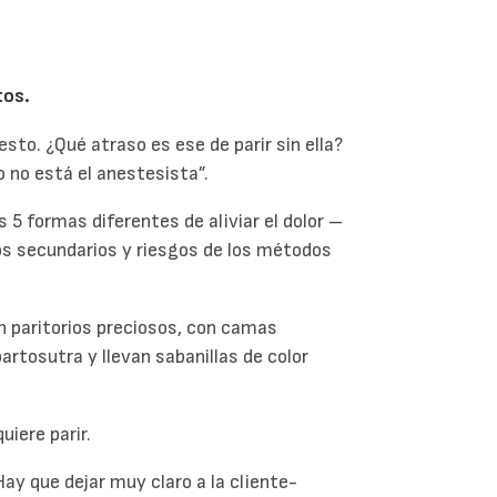
tos.
sto. ¿Qué atraso es ese de parir sin ella?
go no está el anestesista”.
 5 formas diferentes de aliviar el dolor –
tos secundarios y riesgos de los métodos
n paritorios preciosos, con camas
artosutra y llevan sabanillas de color
uiere parir.
ay que dejar muy claro a la cliente-