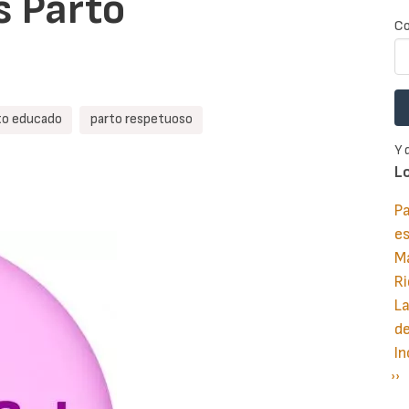
s Parto
Co
to educado
parto respetuoso
Y 
L
Pa
e
M
Ri
La
d
In
Si
››
P
pá