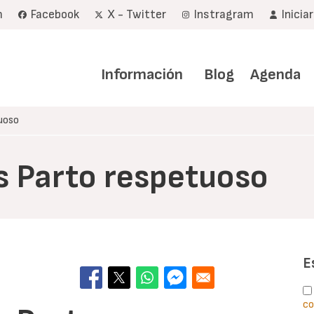
m
Facebook
X - Twitter
Instragram
Inicia
Navegación
principal
Información
Blog
Agenda
uoso
s Parto respetuoso
E
co