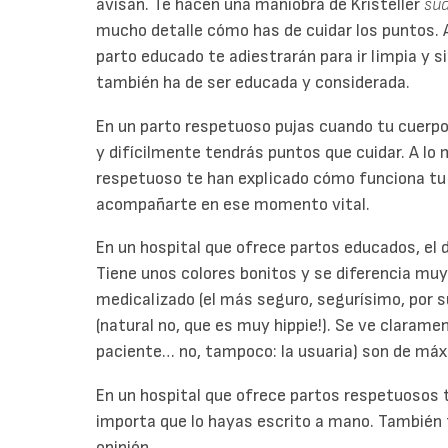
avisan. Te hacen una maniobra de Kristeller
su
mucho detalle cómo has de cuidar los puntos. A 
parto educado te adiestrarán para ir limpia y s
también ha de ser educada y considerada.
En un parto respetuoso pujas cuando tu cuerpo
y difícilmente tendrás puntos que cuidar. A lo 
respetuoso te han explicado cómo funciona tu 
acompañarte en ese momento vital.
En un hospital que ofrece partos educados, el 
Tiene unos colores bonitos y se diferencia muy
medicalizado (el más seguro, segurísimo, por 
(natural no, que es muy hippie!). Se ve claramen
paciente… no, tampoco: la usuaria) son de máx
En un hospital que ofrece partos respetuosos t
importa que lo hayas escrito a mano. También 
opinión.