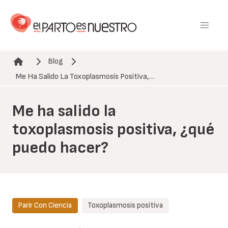
Pasar
al
contenido
principal
Blog
Ruta de navegación
Me Ha Salido La Toxoplasmosis Positiva,…
Me ha salido la
toxoplasmosis positiva, ¿qué
puedo hacer?
Parir Con Ciencia
Toxoplasmosis positiva