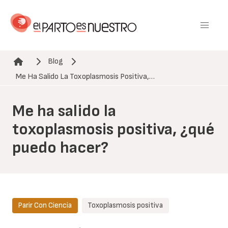
Pasar
al
contenido
principal
Blog
Ruta de navegación
Me Ha Salido La Toxoplasmosis Positiva,…
Me ha salido la
toxoplasmosis positiva, ¿qué
puedo hacer?
Parir Con Ciencia
Toxoplasmosis positiva