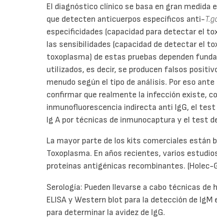
El diagnóstico clínico se basa en gran medida 
que detecten anticuerpos específicos anti-
T.g
especificidades (capacidad para detectar el t
las sensibilidades (capacidad de detectar el t
toxoplasma) de estas pruebas dependen fund
utilizados, es decir, se producen falsos posit
menudo según el tipo de análisis. Por eso ante 
confirmar que realmente la infección existe, 
inmunofluorescencia indirecta anti IgG, el tes
Ig A por técnicas de inmunocaptura y el test d
La mayor parte de los kits comerciales están 
Toxoplasma. En años recientes, varios estudio
proteínas antigénicas recombinantes. (Holec-G
Serología: Pueden llevarse a cabo técnicas de
ELISA y Western blot para la detección de IgM e
para determinar la avidez de IgG.