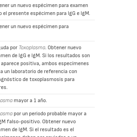
tener un nuevo espécimen para examen
o el presente espécimen para IgG e IgM.
ener un nuevo espécimen para
guda por
Toxoplasma
. Obtener nuevo
men de IgG e IgM. Si los resultados son
G aparece positiva, ambos especímenes
a un laboratorio de referencia con
iagnóstico de toxoplasmosis para
res.
lasma
mayor a 1 año.
lasma
por un periodo probable mayor a
IgM falso-positivo. Obtener nuevo
en de IgM. Si el resultado es el