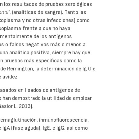
en los resultados de pruebas serológicas
ondii
. (analíticas de sangre). Tanto las
oxoplasma y no otras infecciones) como
oxoplasma frente a que no haya
amentalmente de los antígenos
ivos o falsos negativos más o menos a
una analítica positiva, siempre hay que
con pruebas más específicas como la
t de Remington, la determinación de Ig G e
e avidez.
basados en lisados de antígenos de
s han demostrado la utilidad de emplear
asior L. 2013).
 hemaglutinación, inmunofluorescencia,
 IgA (fase aguda), IgE, e IgG, asi como