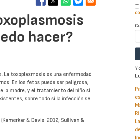
co
toxoplasmosis
Co
uedo hacer?
Y 
se. La toxoplasmosis es una enfermedad
L
nos. En los fetos puede ser peligrosa,
Pa
la madre, y el tratamiento del niño si
e
istentes, sobre todo si la infección se
M
Ri
 (Kamerkar & Davis. 2012; Sullivan &
La
d
In