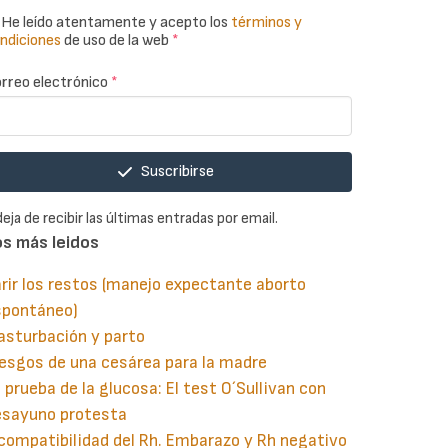
He leído atentamente y acepto los
términos y
ndiciones
de uso de la web
*
rreo electrónico
*
Suscribirse
deja de recibir las últimas entradas por email.
os más leidos
rir los restos (manejo expectante aborto
spontáneo)
asturbación y parto
esgos de una cesárea para la madre
 prueba de la glucosa: El test O´Sullivan con
esayuno protesta
compatibilidad del Rh. Embarazo y Rh negativo