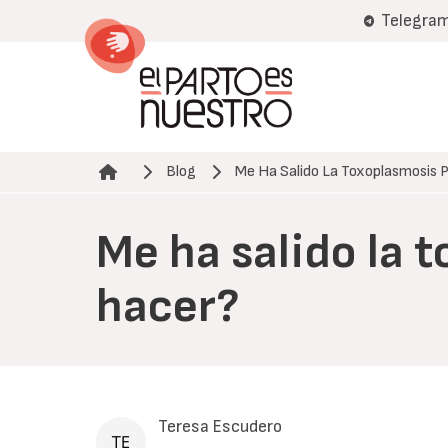
Pasar
Telegra
al
contenido
principal
Blog
Me Ha Salido La Toxoplasmosis P
Ruta de navegación
Me ha salido la 
hacer?
Teresa Escudero