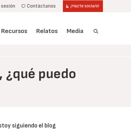
r sesión
Contáctanos
¡Hazte socia/o!
Recursos
Relatos
Media
a, ¿qué puedo
stoy siguiendo el blog