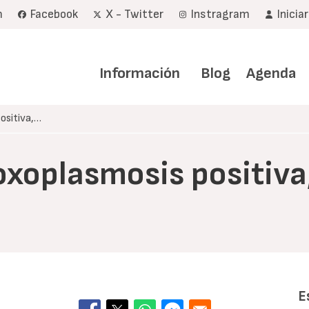
m
Facebook
X - Twitter
Instragram
Inicia
Navegación
principal
Información
Blog
Agenda
ositiva,…
toxoplasmosis positiv
E