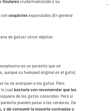
s tisulares
cruda/malcocida o su
Si
››
P
pá
s con
ooquistes
esporulados (En general
rena de gatos/ otros objetos
 toxoplasma es un parásito que se
 aunque su huésped original es el gato).
s no se acerquen a los gatos. Pero
 lo cual
bastaría con recomendar que las
i siquiera de los gatos conocidos. Pero si
 parásito pueden pasar a las verduras. De
as, y de consumir la mayoría cocinadas y