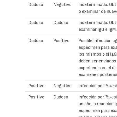
Dudoso
Negativo
Indeterminado. Ob
o examinar de nuev
Dudoso
Dudoso
Indeterminado. Obt
examinar IgG e IgM.
Dudoso
Positivo
Posible infección a
espécimen para exa
los mismos o si Ig
deben ser enviados 
experiencia en el d
exámenes posterio
Positivo
Negativo
Infección por
Toxop
Positivo
Dudoso
Infección por
Toxop
un año, o reacción 
espécimen para exam