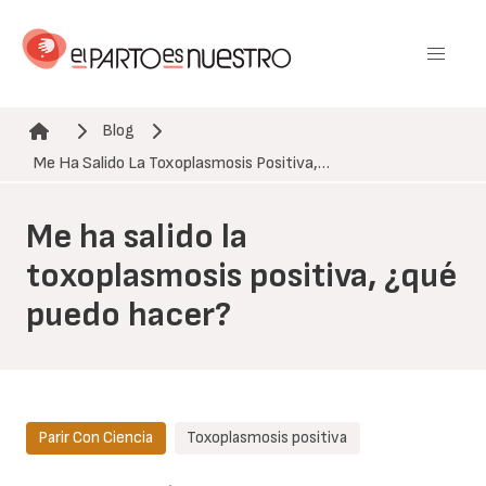
Pasar
al
contenido
principal
Blog
Ruta de navegación
Me Ha Salido La Toxoplasmosis Positiva,…
Me ha salido la
toxoplasmosis positiva, ¿qué
puedo hacer?
Parir Con Ciencia
Toxoplasmosis positiva