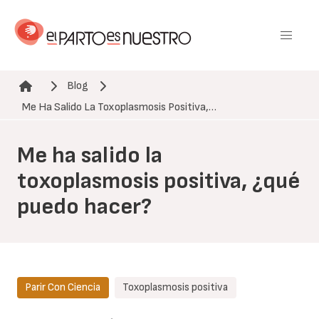
Pasar
al
contenido
principal
Blog
Ruta de navegación
Me Ha Salido La Toxoplasmosis Positiva,…
Me ha salido la
toxoplasmosis positiva, ¿qué
puedo hacer?
Parir Con Ciencia
Toxoplasmosis positiva