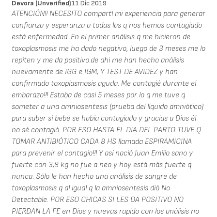
Devora (unverified)
11 Dic 2019
ATENCIÓN!! NECESITO compartí mi experiencia para generar
confianza y esperanza a todas las q nos hemos contagiado
está enfermedad. En el primer análisis q me hicieron de
toxoplasmosis me ha dado negativo, luego de 3 meses me lo
repiten y me da positivo.de ahi me han hecho análisis
nuevamente de IGG e IGM, Y TEST DE AVIDEZ y han
confirmado toxoplasmosis aguda. Me contagié durante el
embarazo!!! Estaba de casi 5 meses por lo q me tuve q
someter a una amniosentesis (prueba del líquido amniótico)
para saber si bebé se había contagiado y gracias a Dios él
no sé contagió. POR ESO HASTA EL DIA DEL PARTO TUVE Q
TOMAR ANTIBIÓTICO CADA 8 HS llamada ESPIRAMICINA
para prevenir el contagio!!! Y así nació Juan Emilio sano y
fuerte con 3,8 kg no fue a neo y hoy está más fuerte q
nunca. Sólo le han hecho una análisis de sangre de
toxoplasmosis q al igual q la amniosentesis dió No
Detectable. POR ESO CHICAS SI LES DA POSITIVO NO
PIERDAN LA FE en Dios y nuevas rapido con los análisis no