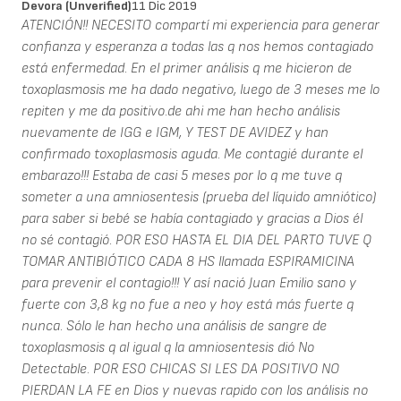
Devora (unverified)
11 Dic 2019
ATENCIÓN!! NECESITO compartí mi experiencia para generar
confianza y esperanza a todas las q nos hemos contagiado
está enfermedad. En el primer análisis q me hicieron de
toxoplasmosis me ha dado negativo, luego de 3 meses me lo
repiten y me da positivo.de ahi me han hecho análisis
nuevamente de IGG e IGM, Y TEST DE AVIDEZ y han
confirmado toxoplasmosis aguda. Me contagié durante el
embarazo!!! Estaba de casi 5 meses por lo q me tuve q
someter a una amniosentesis (prueba del líquido amniótico)
para saber si bebé se había contagiado y gracias a Dios él
no sé contagió. POR ESO HASTA EL DIA DEL PARTO TUVE Q
TOMAR ANTIBIÓTICO CADA 8 HS llamada ESPIRAMICINA
para prevenir el contagio!!! Y así nació Juan Emilio sano y
fuerte con 3,8 kg no fue a neo y hoy está más fuerte q
nunca. Sólo le han hecho una análisis de sangre de
toxoplasmosis q al igual q la amniosentesis dió No
Detectable. POR ESO CHICAS SI LES DA POSITIVO NO
PIERDAN LA FE en Dios y nuevas rapido con los análisis no