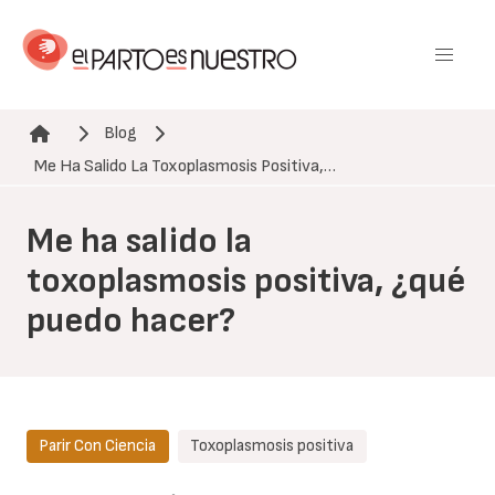
Pasar
al
contenido
principal
Blog
Ruta de navegación
Me Ha Salido La Toxoplasmosis Positiva,…
Me ha salido la
toxoplasmosis positiva, ¿qué
puedo hacer?
Parir Con Ciencia
Toxoplasmosis positiva