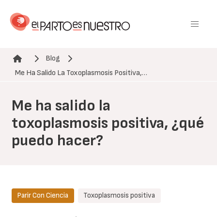
Pasar
al
contenido
principal
Blog
Ruta de navegación
Me Ha Salido La Toxoplasmosis Positiva,…
Me ha salido la
toxoplasmosis positiva, ¿qué
puedo hacer?
Parir Con Ciencia
Toxoplasmosis positiva