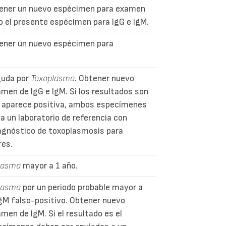
tener un nuevo espécimen para examen
o el presente espécimen para IgG e IgM.
ener un nuevo espécimen para
guda por
Toxoplasma
. Obtener nuevo
men de IgG e IgM. Si los resultados son
G aparece positiva, ambos especímenes
a un laboratorio de referencia con
iagnóstico de toxoplasmosis para
res.
lasma
mayor a 1 año.
lasma
por un periodo probable mayor a
IgM falso-positivo. Obtener nuevo
en de IgM. Si el resultado es el