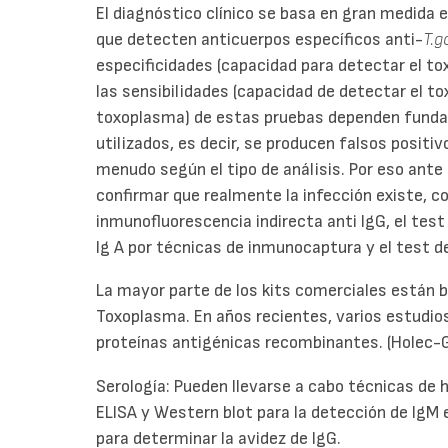
El diagnóstico clínico se basa en gran medida 
que detecten anticuerpos específicos anti-
T.g
especificidades (capacidad para detectar el t
las sensibilidades (capacidad de detectar el t
toxoplasma) de estas pruebas dependen fund
utilizados, es decir, se producen falsos posit
menudo según el tipo de análisis. Por eso ante 
confirmar que realmente la infección existe, 
inmunofluorescencia indirecta anti IgG, el tes
Ig A por técnicas de inmunocaptura y el test d
La mayor parte de los kits comerciales están 
Toxoplasma. En años recientes, varios estudio
proteínas antigénicas recombinantes. (Holec-G
Serología: Pueden llevarse a cabo técnicas de
ELISA y Western blot para la detección de IgM e
para determinar la avidez de IgG.