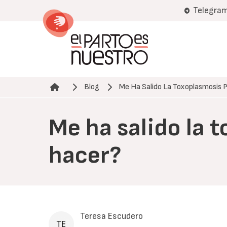
Pasar
Telegra
al
contenido
principal
Blog
Me Ha Salido La Toxoplasmosis P
Ruta de navegación
Me ha salido la 
hacer?
Teresa Escudero