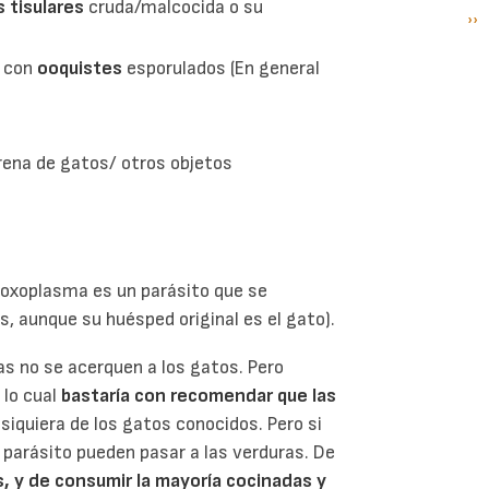
s tisulares
cruda/malcocida o su
Si
››
P
pá
s con
ooquistes
esporulados (En general
rena de gatos/ otros objetos
 toxoplasma es un parásito que se
 aunque su huésped original es el gato).
s no se acerquen a los gatos. Pero
 lo cual
bastaría con recomendar que las
i siquiera de los gatos conocidos. Pero si
 parásito pueden pasar a las verduras. De
as, y de consumir la mayoría cocinadas y