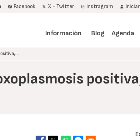
m
Facebook
X - Twitter
Instragram
Inicia
Navegación
principal
Información
Blog
Agenda
ositiva,…
toxoplasmosis positiv
E