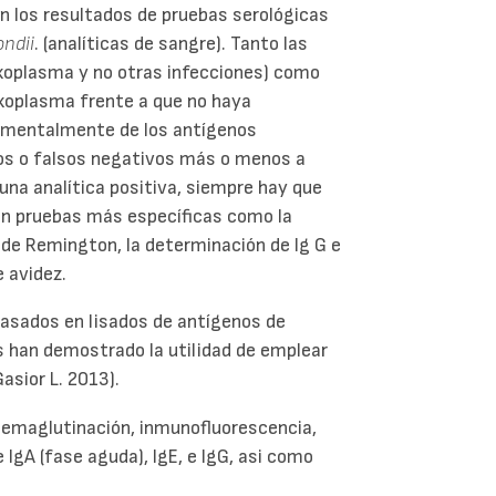
en los resultados de pruebas serológicas
ondii
. (analíticas de sangre). Tanto las
oxoplasma y no otras infecciones) como
oxoplasma frente a que no haya
amentalmente de los antígenos
ivos o falsos negativos más o menos a
una analítica positiva, siempre hay que
con pruebas más específicas como la
t de Remington, la determinación de Ig G e
e avidez.
basados en lisados de antígenos de
s han demostrado la utilidad de emplear
asior L. 2013).
 hemaglutinación, inmunofluorescencia,
 IgA (fase aguda), IgE, e IgG, asi como