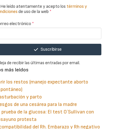
He leído atentamente y acepto los
términos y
ndiciones
de uso de la web
*
rreo electrónico
*
Suscribirse
deja de recibir las últimas entradas por email.
os más leidos
rir los restos (manejo expectante aborto
spontáneo)
asturbación y parto
esgos de una cesárea para la madre
 prueba de la glucosa: El test O´Sullivan con
esayuno protesta
compatibilidad del Rh. Embarazo y Rh negativo