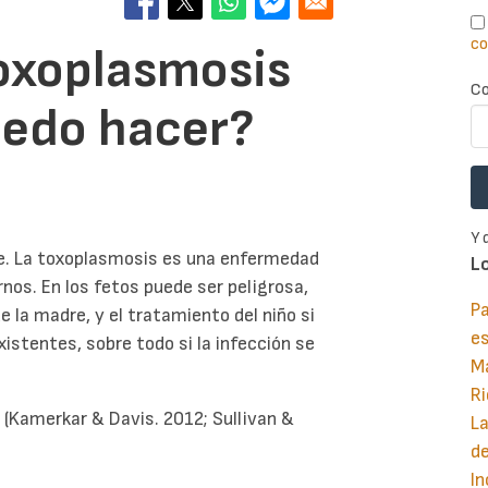
co
toxoplasmosis
Co
uedo hacer?
Y 
se. La toxoplasmosis es una enfermedad
L
nos. En los fetos puede ser peligrosa,
Pa
la madre, y el tratamiento del niño si
e
istentes, sobre todo si la infección se
M
Ri
 (Kamerkar & Davis. 2012; Sullivan &
La
d
In