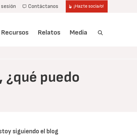
r sesión
Contáctanos
¡Hazte socia/o!
Recursos
Relatos
Media
a, ¿qué puedo
stoy siguiendo el blog