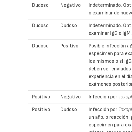
Dudoso
Negativo
Indeterminado. Ob
o examinar de nuev
Dudoso
Dudoso
Indeterminado. Obt
examinar IgG e IgM.
Dudoso
Positivo
Posible infección a
espécimen para exa
los mismos o si Ig
deben ser enviados 
experiencia en el d
exámenes posterio
Positivo
Negativo
Infección por
Toxop
Positivo
Dudoso
Infección por
Toxop
un año, o reacción 
espécimen para exam