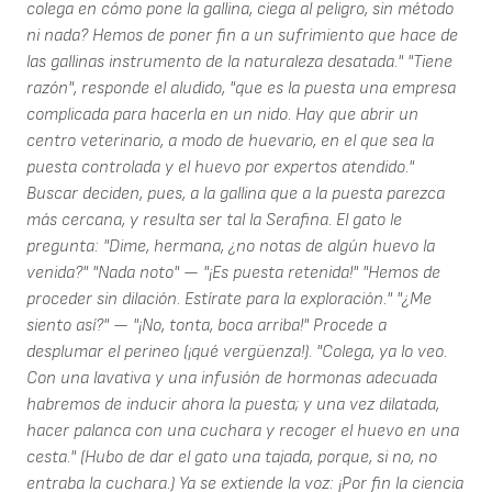
colega en cómo pone la gallina, ciega al peligro, sin método
ni nada? Hemos de poner fin a un sufrimiento que hace de
las gallinas instrumento de la naturaleza desatada." "Tiene
razón", responde el aludido, "que es la puesta una empresa
complicada para hacerla en un nido. Hay que abrir un
centro veterinario, a modo de huevario, en el que sea la
puesta controlada y el huevo por expertos atendido."
Buscar deciden, pues, a la gallina que a la puesta parezca
más cercana, y resulta ser tal la Serafina. El gato le
pregunta: "Dime, hermana, ¿no notas de algún huevo la
venida?" "Nada noto" — "¡Es puesta retenida!" "Hemos de
proceder sin dilación. Estírate para la exploración." "¿Me
siento así?" — "¡No, tonta, boca arriba!" Procede a
desplumar el perineo (¡qué vergüenza!). "Colega, ya lo veo.
Con una lavativa y una infusión de hormonas adecuada
habremos de inducir ahora la puesta; y una vez dilatada,
hacer palanca con una cuchara y recoger el huevo en una
cesta." (Hubo de dar el gato una tajada, porque, si no, no
entraba la cuchara.) Ya se extiende la voz: ¡Por fin la ciencia