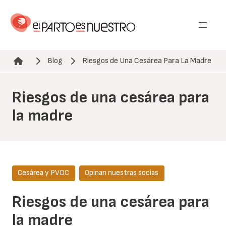
Pasar
al
contenido
principal
Blog
Riesgos de Una Cesárea Para La Madre
Ruta de navegación
Riesgos de una cesárea para
la madre
Cesárea y PVDC
Opinan nuestras socias
Riesgos de una cesárea para
la madre