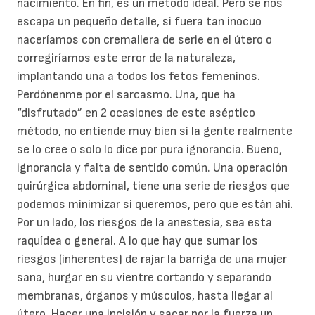
nacimiento. En fin, es un método ideal. Pero se nos
escapa un pequeño detalle, si fuera tan inocuo
naceríamos con cremallera de serie en el útero o
corregiríamos este error de la naturaleza,
implantando una a todos los fetos femeninos.
Perdónenme por el sarcasmo. Una, que ha
“disfrutado” en 2 ocasiones de este aséptico
método, no entiende muy bien si la gente realmente
se lo cree o solo lo dice por pura ignorancia. Bueno,
ignorancia y falta de sentido común. Una operación
quirúrgica abdominal, tiene una serie de riesgos que
podemos minimizar si queremos, pero que están ahí.
Por un lado, los riesgos de la anestesia, sea esta
raquídea o general. A lo que hay que sumar los
riesgos (inherentes) de rajar la barriga de una mujer
sana, hurgar en su vientre cortando y separando
membranas, órganos y músculos, hasta llegar al
útero. Hacer una incisión y sacar por la fuerza un