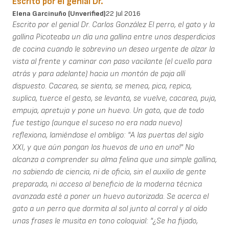
Escrito por el genial Dr.
Elena Garcinuño (unverified)
22 Jul 2016
Escrito por el genial Dr. Carlos González El perro, el gato y la
gallina Picoteaba un día una gallina entre unos desperdicios
de cocina cuando le sobrevino un deseo urgente de alzar la
vista al frente y caminar con paso vacilante (el cuello para
atrás y para adelante) hacia un montón de paja allí
dispuesto. Cacarea, se sienta, se menea, pica, repica,
suplica, tuerce el gesto, se levanta, se vuelve, cacarea, puja,
empuja, apretuja y pone un huevo. Un gato, que de todo
fue testigo (aunque el suceso no era nada nuevo)
reflexiona, lamiéndose el ombligo: "A las puertas del siglo
XXI, y que aún pongan los huevos de uno en uno!" No
alcanza a comprender su alma felina que una simple gallina,
no sabiendo de ciencia, ni de oficio, sin el auxilio de gente
preparada, ni acceso al beneficio de la moderna técnica
avanzada esté a poner un huevo autorizada. Se acerca el
gato a un perro que dormita al sol junto al corral y al oído
unas frases le musita en tono coloquial: "¿Se ha fijado,