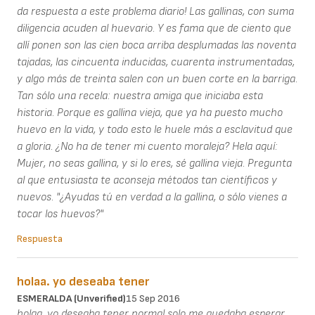
da respuesta a este problema diario! Las gallinas, con suma
diligencia acuden al huevario. Y es fama que de ciento que
allí ponen son las cien boca arriba desplumadas las noventa
tajadas, las cincuenta inducidas, cuarenta instrumentadas,
y algo más de treinta salen con un buen corte en la barriga.
Tan sólo una recela: nuestra amiga que iniciaba esta
historia. Porque es gallina vieja, que ya ha puesto mucho
huevo en la vida, y todo esto le huele más a esclavitud que
a gloria. ¿No ha de tener mi cuento moraleja? Hela aquí:
Mujer, no seas gallina, y si lo eres, sé gallina vieja. Pregunta
al que entusiasta te aconseja métodos tan científicos y
nuevos. "¿Ayudas tú en verdad a la gallina, o sólo vienes a
tocar los huevos?"
Respuesta
holaa. yo deseaba tener
ESMERALDA (unverified)
15 Sep 2016
holaa. yo deseaba tener normal solo me quedaba esperar