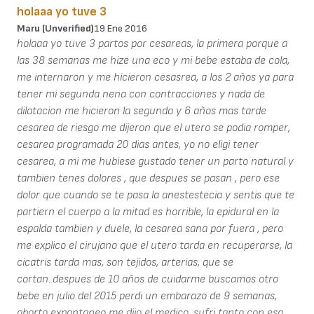
holaaa yo tuve 3
Maru (unverified)
19 Ene 2016
holaaa yo tuve 3 partos por cesareas, la primera porque a
las 38 semanas me hize una eco y mi bebe estaba de cola,
me internaron y me hicieron cesasrea, a los 2 años ya para
tener mi segunda nena con contracciones y nada de
dilatacion me hicieron la segunda y 6 años mas tarde
cesarea de riesgo me dijeron que el utero se podia romper,
cesarea programada 20 dias antes, yo no eligi tener
cesarea, a mi me hubiese gustado tener un parto natural y
tambien tenes dolores , que despues se pasan , pero ese
dolor que cuando se te pasa la anestestecia y sentis que te
partiern el cuerpo a la mitad es horrible, la epidural en la
espalda tambien y duele, la cesarea sana por fuera , pero
me explico el cirujano que el utero tarda en recuperarse, la
cicatris tarda mas, son tejidos, arterias, que se
cortan..despues de 10 años de cuidarme buscamos otro
bebe en julio del 2015 perdi un embarazo de 9 semanas,
aborto expontaneo me dijo el medico, sufri tanto con esa