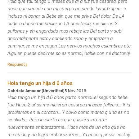
Hola que tal, tengo 6 meses que dI a luz fue cesarea, pero
noce que sucede con mi cuerpo no puedo lavar,trapear e
incluso ni banar al Bebe sin que me prive Del dolor De LA
cadera donde me pusieron LA anestecia, me dieron 3
pullones y eh engordado mas rebaje las Del parto y subi
anormalmente estoy comiendo sano y empezare a
caminar,se me encogen Los nervios muchos calambres etc.
Alguien puede decirme so es normal, hable con mi doctor.bj
Respuesta
Hola tengo un hija d 6 años
Gabriela Amador (unverified)
5 Nov 2016
Hola tengo un hija d 6 años parto normal..el segundo bebe
fue Hace 2 años me hicieron cesarea mi bebe fallecio... Tnia
problemas en el corazon... Y obvio como mama q una es no
se olvida... Pero lo cierto es que quisiera intentar
nuevamente embarazarme.. Hace mas de un año que no
me cuido y no logro embarazarme... Ya noce q pnsar eestoy