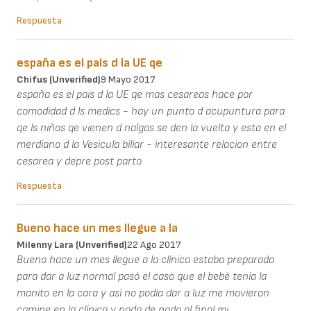
Respuesta
españa es el pais d la UE qe
Chifus (unverified)
9 Mayo 2017
españa es el pais d la UE qe mas cesareas hace por
comodidad d ls medics - hay un punto d acupuntura para
qe ls niños qe vienen d nalgas se den la vuelta y esta en el
merdiano d la Vesicula biliar - interesante relacion entre
cesarea y depre post parto
Respuesta
Bueno hace un mes llegue a la
Milenny Lara (unverified)
22 Ago 2017
Bueno hace un mes llegue a la clínica estaba preparada
para dar a luz normal pasó el caso que el bebé tenía la
manito en la cara y así no podía dar a luz me movieron
camine en la clínica y nada de nada al final mi