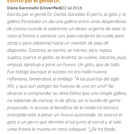
Escrito por el genial Dr.
Elena Garcinuño (unverified)
22 Jul 2016
Escrito por el genial Dr. Carlos González El perro, el gato y la
gallina Picoteaba un día una gallina entre unos desperdicios
de cocina cuando le sobrevino un deseo urgente de alzar la
vista al frente y caminar con paso vacilante (el cuello para
atrás y para adelante) hacia un montón de paja allí
dispuesto. Cacarea, se sienta, se menea, pica, repica,
suplica, tuerce el gesto, se levanta, se vuelve, cacarea, puja,
empuja, apretuja y pone un huevo. Un gato, que de todo
fue testigo (aunque el suceso no era nada nuevo)
reflexiona, lamiéndose el ombligo: "A las puertas del siglo
XXI, y que aún pongan los huevos de uno en uno!" No
alcanza a comprender su alma felina que una simple gallina,
no sabiendo de ciencia, ni de oficio, sin el auxilio de gente
preparada, ni acceso al beneficio de la moderna técnica
avanzada esté a poner un huevo autorizada. Se acerca el
gato a un perro que dormita al sol junto al corral y al oído
unas frases le musita en tono coloquial: "¿Se ha fijado,