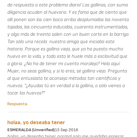
da respuesta a este problema diario! Las gallinas, con suma
diligencia acuden al huevario. Y es fama que de ciento que
allí ponen son las cien boca arriba desplumadas las noventa
tajadas, las cincuenta inducidas, cuarenta instrumentadas,
y algo más de treinta salen con un buen corte en la barriga.
Tan sólo una recela: nuestra amiga que iniciaba esta
historia. Porque es gallina vieja, que ya ha puesto mucho
huevo en la vida, y todo esto le huele más a esclavitud que
a gloria. ¿No ha de tener mi cuento moraleja? Hela aquí:
Mujer, no seas gallina, y si lo eres, sé gallina vieja. Pregunta
al que entusiasta te aconseja métodos tan científicos y
nuevos. "¿Ayudas tú en verdad a la gallina, o sólo vienes a
tocar los huevos?"
Respuesta
holaa. yo deseaba tener
ESMERALDA (unverified)
15 Sep 2016
holaa. yo deseaba tener normal solo me quedaba esperar