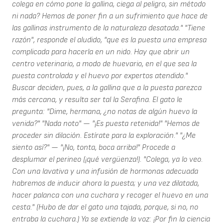
colega en cómo pone la gallina, ciega al peligro, sin método
ni nada? Hemos de poner fin a un sufrimiento que hace de
las gallinas instrumento de la naturaleza desatada." "Tiene
razón", responde el aludido, "que es la puesta una empresa
complicada para hacerla en un nido. Hay que abrir un
centro veterinario, a modo de huevario, en el que sea la
puesta controlada y el huevo por expertos atendido."
Buscar deciden, pues, a la gallina que a la puesta parezca
más cercana, y resulta ser tal la Serafina. El gato le
pregunta: "Dime, hermana, ¿no notas de algún huevo la
venida?" "Nada noto" — "¡Es puesta retenida!" "Hemos de
proceder sin dilación. Estírate para la exploración." "¿Me
siento así?" — "¡No, tonta, boca arriba!" Procede a
desplumar el perineo (¡qué vergüenza!). "Colega, ya lo veo.
Con una lavativa y una infusión de hormonas adecuada
habremos de inducir ahora la puesta; y una vez dilatada,
hacer palanca con una cuchara y recoger el huevo en una
cesta." (Hubo de dar el gato una tajada, porque, si no, no
entraba la cuchara.) Ya se extiende la voz: ¡Por fin la ciencia