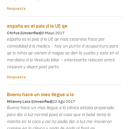
Respuesta
españa es el pais d la UE qe
Chifus (unverified)
9 Mayo 2017
españa es el pais d la UE qe mas cesareas hace por
comodidad d ls medics - hay un punto d acupuntura para
qe ls niños qe vienen d nalgas se den la vuelta y esta en el
merdiano d la Vesicula biliar - interesante relacion entre
cesarea y depre post parto
Respuesta
Bueno hace un mes llegue a la
Milenny Lara (unverified)
22 Ago 2017
Bueno hace un mes llegue a la clínica estaba preparada
para dar a luz normal pasó el caso que el bebé tenía la
manito en la cara y así no podía dar a luz me movieron
camine en la clínica y nada de nada al final mi