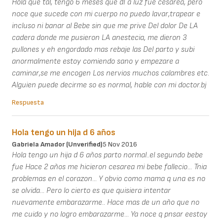
Hola que tal, tengo 6 meses que dI a luz fue cesarea, pero
noce que sucede con mi cuerpo no puedo lavar,trapear e
incluso ni banar al Bebe sin que me prive Del dolor De LA
cadera donde me pusieron LA anestecia, me dieron 3
pullones y eh engordado mas rebaje las Del parto y subi
anormalmente estoy comiendo sano y empezare a
caminar,se me encogen Los nervios muchos calambres etc.
Alguien puede decirme so es normal, hable con mi doctor.bj
Respuesta
Hola tengo un hija d 6 años
Gabriela Amador (unverified)
5 Nov 2016
Hola tengo un hija d 6 años parto normal..el segundo bebe
fue Hace 2 años me hicieron cesarea mi bebe fallecio... Tnia
problemas en el corazon... Y obvio como mama q una es no
se olvida... Pero lo cierto es que quisiera intentar
nuevamente embarazarme.. Hace mas de un año que no
me cuido y no logro embarazarme... Ya noce q pnsar eestoy