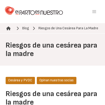
Pasar
al
contenido
principal
Blog
Riesgos de Una Cesárea Para La Madre
Ruta de navegación
Riesgos de una cesárea para
la madre
Cesárea y PVDC
Opinan nuestras socias
Riesgos de una cesárea para
la madre