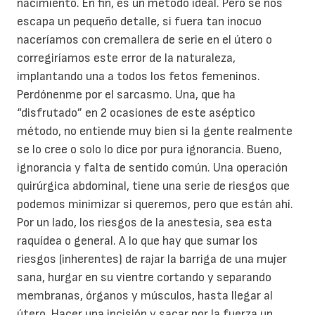
nacimiento. En fin, es un método ideal. Pero se nos
escapa un pequeño detalle, si fuera tan inocuo
naceríamos con cremallera de serie en el útero o
corregiríamos este error de la naturaleza,
implantando una a todos los fetos femeninos.
Perdónenme por el sarcasmo. Una, que ha
“disfrutado” en 2 ocasiones de este aséptico
método, no entiende muy bien si la gente realmente
se lo cree o solo lo dice por pura ignorancia. Bueno,
ignorancia y falta de sentido común. Una operación
quirúrgica abdominal, tiene una serie de riesgos que
podemos minimizar si queremos, pero que están ahí.
Por un lado, los riesgos de la anestesia, sea esta
raquídea o general. A lo que hay que sumar los
riesgos (inherentes) de rajar la barriga de una mujer
sana, hurgar en su vientre cortando y separando
membranas, órganos y músculos, hasta llegar al
útero. Hacer una incisión y sacar por la fuerza un