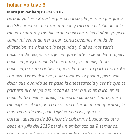
holaaa yo tuve 3
Maru (unverified)
19 Ene 2016
holaaa yo tuve 3 partos por cesareas, la primera porque a
las 38 semanas me hize una eco y mi bebe estaba de cola,
me internaron y me hicieron cesasrea, a los 2 años ya para
tener mi segunda nena con contracciones y nada de
dilatacion me hicieron la segunda y 6 años mas tarde
cesarea de riesgo me dijeron que el utero se podia romper,
cesarea programada 20 dias antes, yo no eligi tener
cesarea, a mi me hubiese gustado tener un parto natural y
tambien tenes dolores , que despues se pasan , pero ese
dolor que cuando se te pasa la anestestecia y sentis que te
partiern el cuerpo a la mitad es horrible, la epidural en la
espalda tambien y duele, la cesarea sana por fuera , pero
me explico el cirujano que el utero tarda en recuperarse, la
cicatris tarda mas, son tejidos, arterias, que se
cortan..despues de 10 años de cuidarme buscamos otro
bebe en julio del 2015 perdi un embarazo de 9 semanas,
aborto expontaneo me dijo el medico, sufri tanto con esa