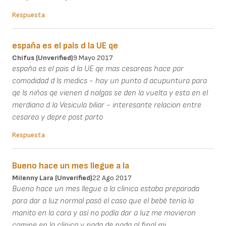
Respuesta
españa es el pais d la UE qe
Chifus (unverified)
9 Mayo 2017
españa es el pais d la UE qe mas cesareas hace por
comodidad d ls medics - hay un punto d acupuntura para
qe ls niños qe vienen d nalgas se den la vuelta y esta en el
merdiano d la Vesicula biliar - interesante relacion entre
cesarea y depre post parto
Respuesta
Bueno hace un mes llegue a la
Milenny Lara (unverified)
22 Ago 2017
Bueno hace un mes llegue a la clínica estaba preparada
para dar a luz normal pasó el caso que el bebé tenía la
manito en la cara y así no podía dar a luz me movieron
camine en la clínica y nada de nada al final mi