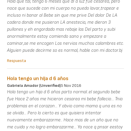
Hola que tal, tengo 6 meses que dI a luz fue cesarea, pero
noce que sucede con mi cuerpo no puedo lavar,trapear e
incluso ni banar al Bebe sin que me prive Del dolor De LA
cadera donde me pusieron LA anestecia, me dieron 3
pullones y eh engordado mas rebaje las Del parto y subi
anormalmente estoy comiendo sano y empezare a
caminar,se me encogen Los nervios muchos calambres etc.
Alguien puede decirme so es normal, hable con mi doctor.bj
Respuesta
Hola tengo un hija d 6 años
Gabriela Amador (unverified)
5 Nov 2016
Hola tengo un hija d 6 años parto normal..el segundo bebe
fue Hace 2 años me hicieron cesarea mi bebe fallecio... Tnia
problemas en el corazon... Y obvio como mama q una es no
se olvida... Pero lo cierto es que quisiera intentar
nuevamente embarazarme.. Hace mas de un año que no
me cuido y no logro embarazarme... Ya noce q pnsar eestoy