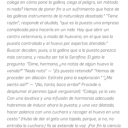
colega en cómo pone la gallina, ciega al peligro, sin método
ni nada? Hemos de poner fin a un sufrimiento que hace de
las gallinas instrumento de la naturaleza desatada." "Tiene
razón", responde el aludido, "que es la puesta una empresa
complicada para hacerla en un nido. Hay que abrir un
centro veterinario, a modo de huevario, en el que sea la
puesta controlada y el huevo por expertos atendido."
Buscar deciden, pues, a la gallina que a la puesta parezca
más cercana, y resulta ser tal la Serafina. El gato le
pregunta: "Dime, hermana, ¿no notas de algún huevo la
venida?" "Nada noto" — "¡Es puesta retenida!" "Hemos de
proceder sin dilación. Estírate para la exploración." "¿Me
siento así?" — "¡No, tonta, boca arriba!" Procede a
desplumar el perineo (¡qué vergüenza!). "Colega, ya lo veo.
Con una lavativa y una infusión de hormonas adecuada
habremos de inducir ahora la puesta; y una vez dilatada,
hacer palanca con una cuchara y recoger el huevo en una
cesta." (Hubo de dar el gato una tajada, porque, si no, no
entraba la cuchara.) Ya se extiende la voz: ¡Por fin la ciencia