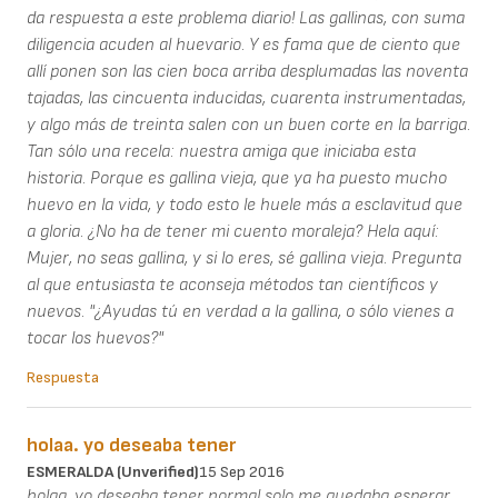
da respuesta a este problema diario! Las gallinas, con suma
diligencia acuden al huevario. Y es fama que de ciento que
allí ponen son las cien boca arriba desplumadas las noventa
tajadas, las cincuenta inducidas, cuarenta instrumentadas,
y algo más de treinta salen con un buen corte en la barriga.
Tan sólo una recela: nuestra amiga que iniciaba esta
historia. Porque es gallina vieja, que ya ha puesto mucho
huevo en la vida, y todo esto le huele más a esclavitud que
a gloria. ¿No ha de tener mi cuento moraleja? Hela aquí:
Mujer, no seas gallina, y si lo eres, sé gallina vieja. Pregunta
al que entusiasta te aconseja métodos tan científicos y
nuevos. "¿Ayudas tú en verdad a la gallina, o sólo vienes a
tocar los huevos?"
Respuesta
holaa. yo deseaba tener
ESMERALDA (unverified)
15 Sep 2016
holaa. yo deseaba tener normal solo me quedaba esperar