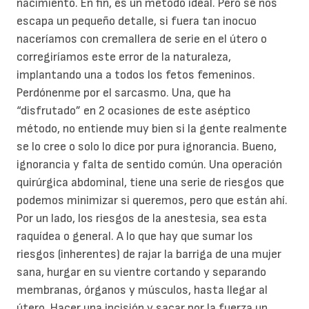
nacimiento. En fin, es un método ideal. Pero se nos
escapa un pequeño detalle, si fuera tan inocuo
naceríamos con cremallera de serie en el útero o
corregiríamos este error de la naturaleza,
implantando una a todos los fetos femeninos.
Perdónenme por el sarcasmo. Una, que ha
“disfrutado” en 2 ocasiones de este aséptico
método, no entiende muy bien si la gente realmente
se lo cree o solo lo dice por pura ignorancia. Bueno,
ignorancia y falta de sentido común. Una operación
quirúrgica abdominal, tiene una serie de riesgos que
podemos minimizar si queremos, pero que están ahí.
Por un lado, los riesgos de la anestesia, sea esta
raquídea o general. A lo que hay que sumar los
riesgos (inherentes) de rajar la barriga de una mujer
sana, hurgar en su vientre cortando y separando
membranas, órganos y músculos, hasta llegar al
útero. Hacer una incisión y sacar por la fuerza un