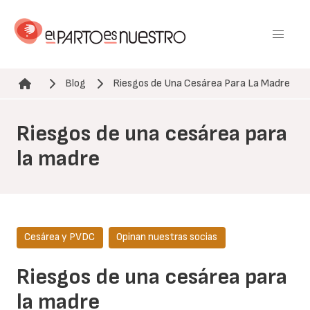
Pasar
al
contenido
principal
Blog
Riesgos de Una Cesárea Para La Madre
Ruta de navegación
Riesgos de una cesárea para
la madre
Cesárea y PVDC
Opinan nuestras socias
Riesgos de una cesárea para
la madre