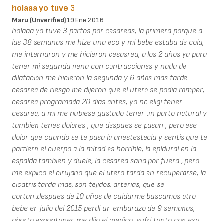
holaaa yo tuve 3
Maru (unverified)
19 Ene 2016
holaaa yo tuve 3 partos por cesareas, la primera porque a
las 38 semanas me hize una eco y mi bebe estaba de cola,
me internaron y me hicieron cesasrea, a los 2 años ya para
tener mi segunda nena con contracciones y nada de
dilatacion me hicieron la segunda y 6 años mas tarde
cesarea de riesgo me dijeron que el utero se podia romper,
cesarea programada 20 dias antes, yo no eligi tener
cesarea, a mi me hubiese gustado tener un parto natural y
tambien tenes dolores , que despues se pasan , pero ese
dolor que cuando se te pasa la anestestecia y sentis que te
partiern el cuerpo a la mitad es horrible, la epidural en la
espalda tambien y duele, la cesarea sana por fuera , pero
me explico el cirujano que el utero tarda en recuperarse, la
cicatris tarda mas, son tejidos, arterias, que se
cortan..despues de 10 años de cuidarme buscamos otro
bebe en julio del 2015 perdi un embarazo de 9 semanas,
aborto expontaneo me dijo el medico, sufri tanto con esa