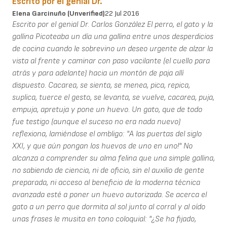
Escrito por el genial Dr.
Elena Garcinuño (unverified)
22 Jul 2016
Escrito por el genial Dr. Carlos González El perro, el gato y la
gallina Picoteaba un día una gallina entre unos desperdicios
de cocina cuando le sobrevino un deseo urgente de alzar la
vista al frente y caminar con paso vacilante (el cuello para
atrás y para adelante) hacia un montón de paja allí
dispuesto. Cacarea, se sienta, se menea, pica, repica,
suplica, tuerce el gesto, se levanta, se vuelve, cacarea, puja,
empuja, apretuja y pone un huevo. Un gato, que de todo
fue testigo (aunque el suceso no era nada nuevo)
reflexiona, lamiéndose el ombligo: "A las puertas del siglo
XXI, y que aún pongan los huevos de uno en uno!" No
alcanza a comprender su alma felina que una simple gallina,
no sabiendo de ciencia, ni de oficio, sin el auxilio de gente
preparada, ni acceso al beneficio de la moderna técnica
avanzada esté a poner un huevo autorizada. Se acerca el
gato a un perro que dormita al sol junto al corral y al oído
unas frases le musita en tono coloquial: "¿Se ha fijado,