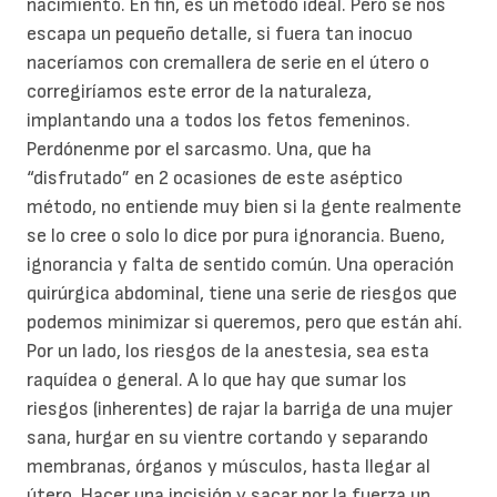
nacimiento. En fin, es un método ideal. Pero se nos
escapa un pequeño detalle, si fuera tan inocuo
naceríamos con cremallera de serie en el útero o
corregiríamos este error de la naturaleza,
implantando una a todos los fetos femeninos.
Perdónenme por el sarcasmo. Una, que ha
“disfrutado” en 2 ocasiones de este aséptico
método, no entiende muy bien si la gente realmente
se lo cree o solo lo dice por pura ignorancia. Bueno,
ignorancia y falta de sentido común. Una operación
quirúrgica abdominal, tiene una serie de riesgos que
podemos minimizar si queremos, pero que están ahí.
Por un lado, los riesgos de la anestesia, sea esta
raquídea o general. A lo que hay que sumar los
riesgos (inherentes) de rajar la barriga de una mujer
sana, hurgar en su vientre cortando y separando
membranas, órganos y músculos, hasta llegar al
útero. Hacer una incisión y sacar por la fuerza un