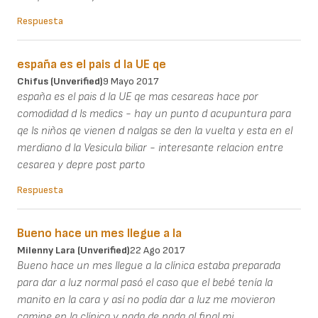
Respuesta
españa es el pais d la UE qe
Chifus (unverified)
9 Mayo 2017
españa es el pais d la UE qe mas cesareas hace por
comodidad d ls medics - hay un punto d acupuntura para
qe ls niños qe vienen d nalgas se den la vuelta y esta en el
merdiano d la Vesicula biliar - interesante relacion entre
cesarea y depre post parto
Respuesta
Bueno hace un mes llegue a la
Milenny Lara (unverified)
22 Ago 2017
Bueno hace un mes llegue a la clínica estaba preparada
para dar a luz normal pasó el caso que el bebé tenía la
manito en la cara y así no podía dar a luz me movieron
camine en la clínica y nada de nada al final mi