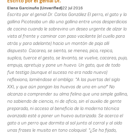
Escrito por el genial Dr.
Elena Garcinuño (unverified)
22 Jul 2016
Escrito por el genial Dr. Carlos González El perro, el gato y la
gallina Picoteaba un día una gallina entre unos desperdicios
de cocina cuando le sobrevino un deseo urgente de alzar la
vista al frente y caminar con paso vacilante (el cuello para
atrás y para adelante) hacia un montón de paja allí
dispuesto. Cacarea, se sienta, se menea, pica, repica,
suplica, tuerce el gesto, se levanta, se vuelve, cacarea, puja,
empuja, apretuja y pone un huevo. Un gato, que de todo
fue testigo (aunque el suceso no era nada nuevo)
reflexiona, lamiéndose el ombligo: "A las puertas del siglo
XXI, y que aún pongan los huevos de uno en uno!" No
alcanza a comprender su alma felina que una simple gallina,
no sabiendo de ciencia, ni de oficio, sin el auxilio de gente
preparada, ni acceso al beneficio de la moderna técnica
avanzada esté a poner un huevo autorizada. Se acerca el
gato a un perro que dormita al sol junto al corral y al oído
unas frases le musita en tono coloquial: "¿Se ha fijado,