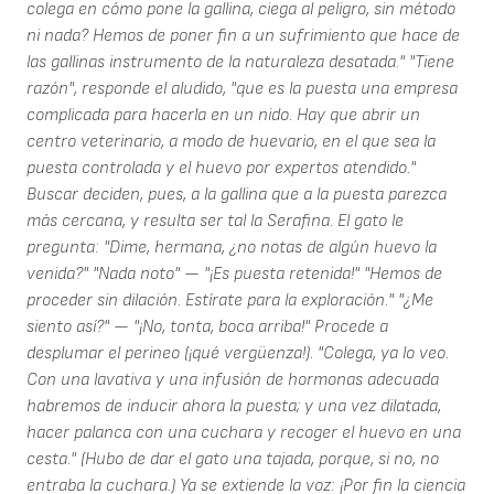
colega en cómo pone la gallina, ciega al peligro, sin método
ni nada? Hemos de poner fin a un sufrimiento que hace de
las gallinas instrumento de la naturaleza desatada." "Tiene
razón", responde el aludido, "que es la puesta una empresa
complicada para hacerla en un nido. Hay que abrir un
centro veterinario, a modo de huevario, en el que sea la
puesta controlada y el huevo por expertos atendido."
Buscar deciden, pues, a la gallina que a la puesta parezca
más cercana, y resulta ser tal la Serafina. El gato le
pregunta: "Dime, hermana, ¿no notas de algún huevo la
venida?" "Nada noto" — "¡Es puesta retenida!" "Hemos de
proceder sin dilación. Estírate para la exploración." "¿Me
siento así?" — "¡No, tonta, boca arriba!" Procede a
desplumar el perineo (¡qué vergüenza!). "Colega, ya lo veo.
Con una lavativa y una infusión de hormonas adecuada
habremos de inducir ahora la puesta; y una vez dilatada,
hacer palanca con una cuchara y recoger el huevo en una
cesta." (Hubo de dar el gato una tajada, porque, si no, no
entraba la cuchara.) Ya se extiende la voz: ¡Por fin la ciencia