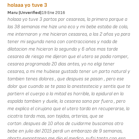
holaaa yo tuve 3
Maru (unverified)
19 Ene 2016
holaaa yo tuve 3 partos por cesareas, la primera porque a
las 38 semanas me hize una eco y mi bebe estaba de cola,
me internaron y me hicieron cesasrea, a los 2 años ya para
tener mi segunda nena con contracciones y nada de
dilatacion me hicieron la segunda y 6 años mas tarde
cesarea de riesgo me dijeron que el utero se podia romper,
cesarea programada 20 dias antes, yo no eligi tener
cesarea, a mi me hubiese gustado tener un parto natural y
tambien tenes dolores , que despues se pasan , pero ese
dolor que cuando se te pasa la anestestecia y sentis que te
partiern el cuerpo a la mitad es horrible, la epidural en la
espalda tambien y duele, la cesarea sana por fuera , pero
me explico el cirujano que el utero tarda en recuperarse, la
cicatris tarda mas, son tejidos, arterias, que se
cortan..despues de 10 años de cuidarme buscamos otro
bebe en julio del 2015 perdi un embarazo de 9 semanas,
aborto expontaneo me dijo el medico, sufri tanto con esa