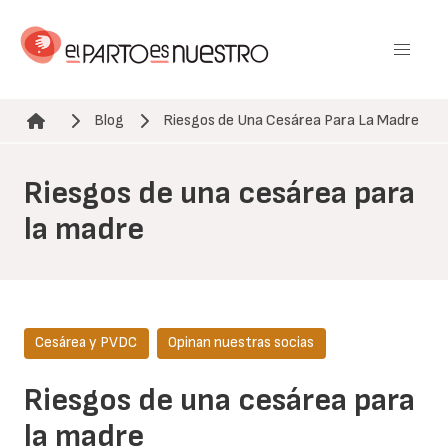
Pasar
al
contenido
principal
Blog
Riesgos de Una Cesárea Para La Madre
Ruta de navegación
Riesgos de una cesárea para
la madre
Cesárea y PVDC
Opinan nuestras socias
Riesgos de una cesárea para
la madre