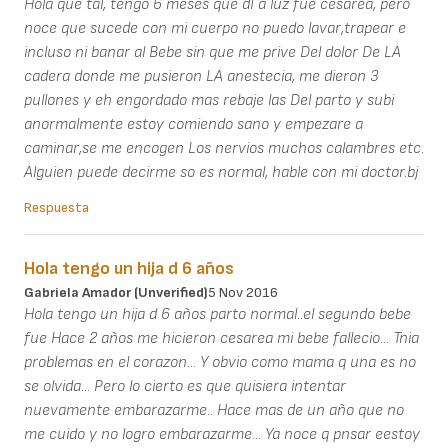
Hola que tal, tengo 6 meses que dI a luz fue cesarea, pero
noce que sucede con mi cuerpo no puedo lavar,trapear e
incluso ni banar al Bebe sin que me prive Del dolor De LA
cadera donde me pusieron LA anestecia, me dieron 3
pullones y eh engordado mas rebaje las Del parto y subi
anormalmente estoy comiendo sano y empezare a
caminar,se me encogen Los nervios muchos calambres etc.
Alguien puede decirme so es normal, hable con mi doctor.bj
Respuesta
Hola tengo un hija d 6 años
Gabriela Amador (unverified)
5 Nov 2016
Hola tengo un hija d 6 años parto normal..el segundo bebe
fue Hace 2 años me hicieron cesarea mi bebe fallecio... Tnia
problemas en el corazon... Y obvio como mama q una es no
se olvida... Pero lo cierto es que quisiera intentar
nuevamente embarazarme.. Hace mas de un año que no
me cuido y no logro embarazarme... Ya noce q pnsar eestoy