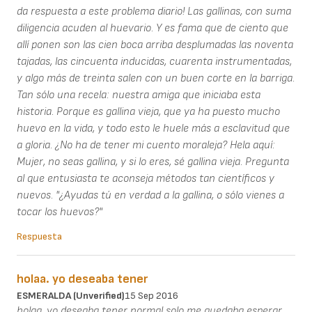
da respuesta a este problema diario! Las gallinas, con suma
diligencia acuden al huevario. Y es fama que de ciento que
allí ponen son las cien boca arriba desplumadas las noventa
tajadas, las cincuenta inducidas, cuarenta instrumentadas,
y algo más de treinta salen con un buen corte en la barriga.
Tan sólo una recela: nuestra amiga que iniciaba esta
historia. Porque es gallina vieja, que ya ha puesto mucho
huevo en la vida, y todo esto le huele más a esclavitud que
a gloria. ¿No ha de tener mi cuento moraleja? Hela aquí:
Mujer, no seas gallina, y si lo eres, sé gallina vieja. Pregunta
al que entusiasta te aconseja métodos tan científicos y
nuevos. "¿Ayudas tú en verdad a la gallina, o sólo vienes a
tocar los huevos?"
Respuesta
holaa. yo deseaba tener
ESMERALDA (unverified)
15 Sep 2016
holaa. yo deseaba tener normal solo me quedaba esperar