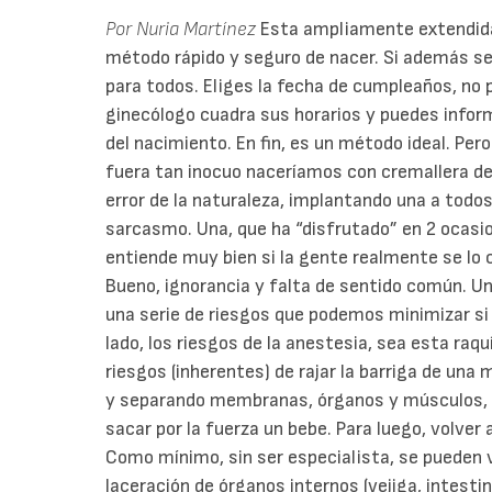
Por Nuria Martínez
Esta ampliamente extendida 
método rápido y seguro de nacer. Si además s
para todos. Eliges la fecha de cumpleaños, no 
ginecólogo cuadra sus horarios y puedes infor
del nacimiento. En fin, es un método ideal. Per
fuera tan inocuo naceríamos con cremallera de 
error de la naturaleza, implantando una a todo
sarcasmo. Una, que ha “disfrutado” en 2 ocasi
entiende muy bien si la gente realmente se lo cr
Bueno, ignorancia y falta de sentido común. Un
una serie de riesgos que podemos minimizar si
lado, los riesgos de la anestesia, sea esta raqu
riesgos (inherentes) de rajar la barriga de una
y separando membranas, órganos y músculos, ha
sacar por la fuerza un bebe. Para luego, volver 
Como mínimo, sin ser especialista, se pueden v
laceración de órganos internos (vejiga, intesti