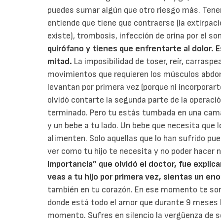
puedes sumar algún que otro riesgo más. Tener
entiende que tiene que contraerse (la extirpac
existe), trombosis, infección de orina por el so
quirófano y tienes que enfrentarte al dolor. E
mitad.
La imposibilidad de toser, reír, carrasp
movimientos que requieren los músculos abdo
levantan por primera vez (porque ni incorpora
olvidó contarte la segunda parte de la operació
terminado. Pero tu estás tumbada en una cama,
y un bebe a tu lado. Un bebe que necesita que l
alimenten. Solo aquellas que lo han sufrido pu
ver como tu hijo te necesita y no poder hacer 
importancia” que olvidó el doctor, fue expli
veas a tu hijo por primera vez, sientas un en
también en tu corazón. En ese momento te so
donde está todo el amor que durante 9 meses 
momento. Sufres en silencio la vergüenza de s