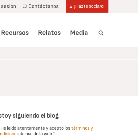
r sesión
Contáctanos
¡Hazte socia/o!
Recursos
Relatos
Media
stoy siguiendo el blog
He leído atentamente y acepto los
términos y
ndiciones
de uso de la web
*