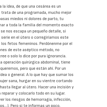
la idea, de que una cesárea es un
e trata de una programada, mucho mejor
pasas miedos ni dolores de parto, tu
mar a toda la familia del momento exacto
o se nos escapa un pequeño detalle, si
serie en el útero o corregiríamos este
s los fetos femeninos. Perdónenme por el
ones de este aséptico método, no
ee o solo lo dice por pura ignorancia.
a operación quirúrgica abdominal, tiene
 queremos, pero que están ahí. Por un
ídea o general. A lo que hay que sumar los
 mujer sana, hurgar en su vientre cortando
sta llegar al útero. Hacer una incisión y
a reparar y colocarlo todo en su lugar.
er los riesgos de hemorragia, infección,
nos…). Pero si te informas un poco,