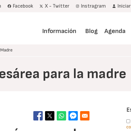
m
Facebook
X - Twitter
Instragram
Inicia
Navegación
principal
Información
Blog
Agenda
a Madre
esárea para la madre
E
co