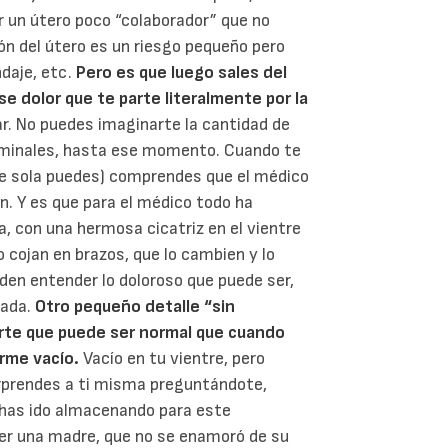
 un útero poco “colaborador” que no
ión del útero es un riesgo pequeño pero
ndaje, etc.
Pero es que luego sales del
se dolor que te parte literalmente por la
ear. No puedes imaginarte la cantidad de
minales, hasta ese momento. Cuando te
rte sola puedes) comprendes que el médico
n. Y es que para el médico todo ha
 con una hermosa cicatriz en el vientre
o cojan en brazos, que lo cambien y lo
eden entender lo doloroso que puede ser,
nada.
Otro pequeño detalle “sin
carte que puede ser normal que cuando
orme vacío.
Vacío en tu vientre, pero
rprendes a ti misma preguntándote,
has ido almacenando para este
er una madre, que no se enamoró de su