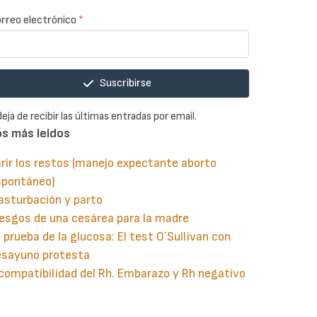
rreo electrónico
*
Suscribirse
deja de recibir las últimas entradas por email.
os más leidos
rir los restos (manejo expectante aborto
spontáneo)
asturbación y parto
esgos de una cesárea para la madre
 prueba de la glucosa: El test O´Sullivan con
esayuno protesta
compatibilidad del Rh. Embarazo y Rh negativo
guiente
aginación
gina