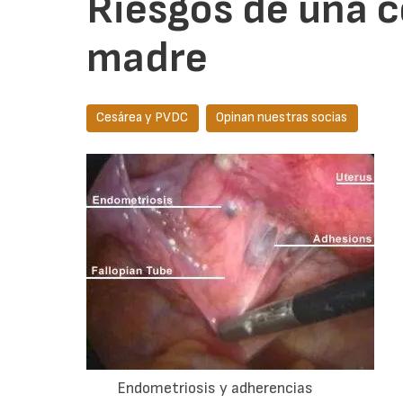
Riesgos de una c
madre
Cesárea y PVDC
Opinan nuestras socias
Endometriosis y adherencias