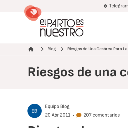
Pasar
Telegra
al
contenido
principal
Blog
Riesgos de Una Cesárea Para L
Ruta de navegación
Riesgos de una c
Equipo Blog
20 Abr 2011
•
207 comentarios