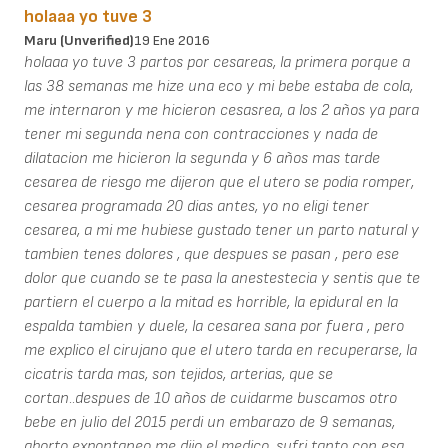
holaaa yo tuve 3
Maru (unverified)
19 Ene 2016
holaaa yo tuve 3 partos por cesareas, la primera porque a
las 38 semanas me hize una eco y mi bebe estaba de cola,
me internaron y me hicieron cesasrea, a los 2 años ya para
tener mi segunda nena con contracciones y nada de
dilatacion me hicieron la segunda y 6 años mas tarde
cesarea de riesgo me dijeron que el utero se podia romper,
cesarea programada 20 dias antes, yo no eligi tener
cesarea, a mi me hubiese gustado tener un parto natural y
tambien tenes dolores , que despues se pasan , pero ese
dolor que cuando se te pasa la anestestecia y sentis que te
partiern el cuerpo a la mitad es horrible, la epidural en la
espalda tambien y duele, la cesarea sana por fuera , pero
me explico el cirujano que el utero tarda en recuperarse, la
cicatris tarda mas, son tejidos, arterias, que se
cortan..despues de 10 años de cuidarme buscamos otro
bebe en julio del 2015 perdi un embarazo de 9 semanas,
aborto expontaneo me dijo el medico, sufri tanto con esa