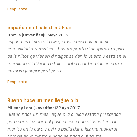
Respuesta
españa es el pais d la UE qe
Chifus (unverified)
9 Mayo 2017
españa es el pais d la UE qe mas cesareas hace por
comodidad d ls medics - hay un punto d acupuntura para
qe ls niños qe vienen d nalgas se den la vuelta y esta en el
merdiano d la Vesicula biliar - interesante relacion entre
cesarea y depre post parto
Respuesta
Bueno hace un mes llegue a la
Milenny Lara (unverified)
22 Ago 2017
Bueno hace un mes llegue a la clínica estaba preparada
para dar a luz normal pasó el caso que el bebé tenía la
manito en la cara y así no podía dar a luz me movieron
camine en la clínica y nada de nada al final mi