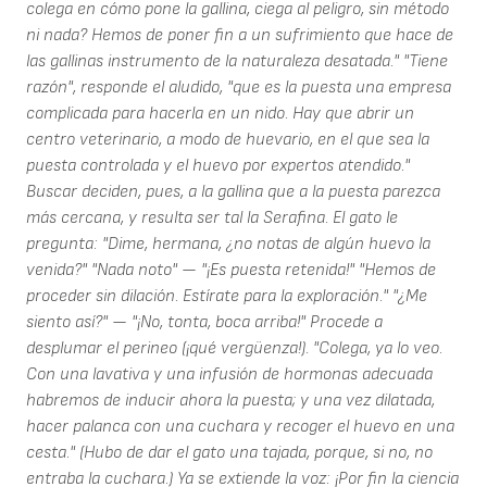
colega en cómo pone la gallina, ciega al peligro, sin método
ni nada? Hemos de poner fin a un sufrimiento que hace de
las gallinas instrumento de la naturaleza desatada." "Tiene
razón", responde el aludido, "que es la puesta una empresa
complicada para hacerla en un nido. Hay que abrir un
centro veterinario, a modo de huevario, en el que sea la
puesta controlada y el huevo por expertos atendido."
Buscar deciden, pues, a la gallina que a la puesta parezca
más cercana, y resulta ser tal la Serafina. El gato le
pregunta: "Dime, hermana, ¿no notas de algún huevo la
venida?" "Nada noto" — "¡Es puesta retenida!" "Hemos de
proceder sin dilación. Estírate para la exploración." "¿Me
siento así?" — "¡No, tonta, boca arriba!" Procede a
desplumar el perineo (¡qué vergüenza!). "Colega, ya lo veo.
Con una lavativa y una infusión de hormonas adecuada
habremos de inducir ahora la puesta; y una vez dilatada,
hacer palanca con una cuchara y recoger el huevo en una
cesta." (Hubo de dar el gato una tajada, porque, si no, no
entraba la cuchara.) Ya se extiende la voz: ¡Por fin la ciencia