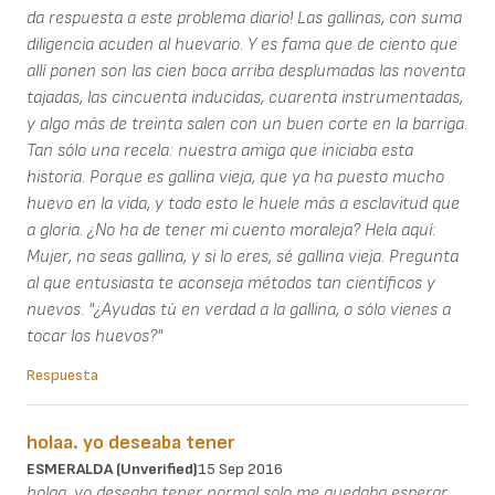
da respuesta a este problema diario! Las gallinas, con suma
diligencia acuden al huevario. Y es fama que de ciento que
allí ponen son las cien boca arriba desplumadas las noventa
tajadas, las cincuenta inducidas, cuarenta instrumentadas,
y algo más de treinta salen con un buen corte en la barriga.
Tan sólo una recela: nuestra amiga que iniciaba esta
historia. Porque es gallina vieja, que ya ha puesto mucho
huevo en la vida, y todo esto le huele más a esclavitud que
a gloria. ¿No ha de tener mi cuento moraleja? Hela aquí:
Mujer, no seas gallina, y si lo eres, sé gallina vieja. Pregunta
al que entusiasta te aconseja métodos tan científicos y
nuevos. "¿Ayudas tú en verdad a la gallina, o sólo vienes a
tocar los huevos?"
Respuesta
holaa. yo deseaba tener
ESMERALDA (unverified)
15 Sep 2016
holaa. yo deseaba tener normal solo me quedaba esperar