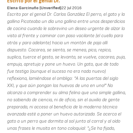
Escrito por el genial Dr.
Elena Garcinuño (unverified)
22 Jul 2016
Escrito por el genial Dr. Carlos González El perro, el gato y la
gallina Picoteaba un día una gallina entre unos desperdicios
de cocina cuando le sobrevino un deseo urgente de alzar la
vista al frente y caminar con paso vacilante (el cuello para
atrás y para adelante) hacia un montón de paja allí
dispuesto. Cacarea, se sienta, se menea, pica, repica,
suplica, tuerce el gesto, se levanta, se vuelve, cacarea, puja,
empuja, apretuja y pone un huevo. Un gato, que de todo
fue testigo (aunque el suceso no era nada nuevo)
reflexiona, lamiéndose el ombligo: "A las puertas del siglo
XXI, y que aún pongan los huevos de uno en uno!" No
alcanza a comprender su alma felina que una simple gallina,
no sabiendo de ciencia, ni de oficio, sin el auxilio de gente
preparada, ni acceso al beneficio de la moderna técnica
avanzada esté a poner un huevo autorizada. Se acerca el
gato a un perro que dormita al sol junto al corral y al oído
unas frases le musita en tono coloquial: "¿Se ha fijado,