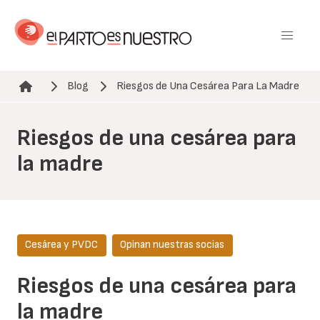
Pasar
al
contenido
principal
Blog
Riesgos de Una Cesárea Para La Madre
Ruta de navegación
Riesgos de una cesárea para
la madre
Cesárea y PVDC
Opinan nuestras socias
Riesgos de una cesárea para
la madre