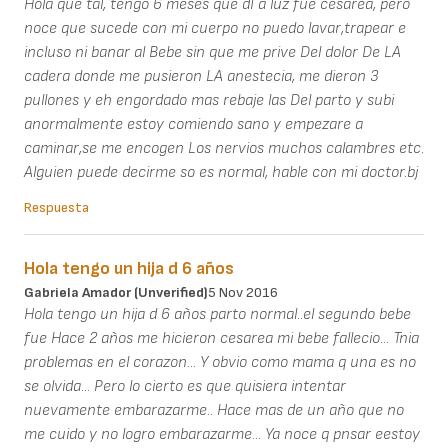
Hola que tal, tengo 6 meses que dI a luz fue cesarea, pero
noce que sucede con mi cuerpo no puedo lavar,trapear e
incluso ni banar al Bebe sin que me prive Del dolor De LA
cadera donde me pusieron LA anestecia, me dieron 3
pullones y eh engordado mas rebaje las Del parto y subi
anormalmente estoy comiendo sano y empezare a
caminar,se me encogen Los nervios muchos calambres etc.
Alguien puede decirme so es normal, hable con mi doctor.bj
Respuesta
Hola tengo un hija d 6 años
Gabriela Amador (unverified)
5 Nov 2016
Hola tengo un hija d 6 años parto normal..el segundo bebe
fue Hace 2 años me hicieron cesarea mi bebe fallecio... Tnia
problemas en el corazon... Y obvio como mama q una es no
se olvida... Pero lo cierto es que quisiera intentar
nuevamente embarazarme.. Hace mas de un año que no
me cuido y no logro embarazarme... Ya noce q pnsar eestoy