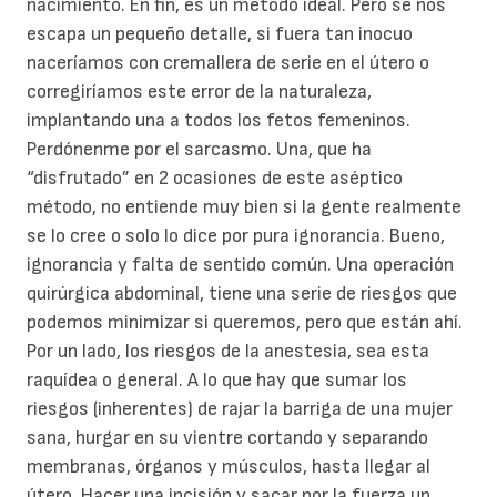
nacimiento. En fin, es un método ideal. Pero se nos
escapa un pequeño detalle, si fuera tan inocuo
naceríamos con cremallera de serie en el útero o
corregiríamos este error de la naturaleza,
implantando una a todos los fetos femeninos.
Perdónenme por el sarcasmo. Una, que ha
“disfrutado” en 2 ocasiones de este aséptico
método, no entiende muy bien si la gente realmente
se lo cree o solo lo dice por pura ignorancia. Bueno,
ignorancia y falta de sentido común. Una operación
quirúrgica abdominal, tiene una serie de riesgos que
podemos minimizar si queremos, pero que están ahí.
Por un lado, los riesgos de la anestesia, sea esta
raquídea o general. A lo que hay que sumar los
riesgos (inherentes) de rajar la barriga de una mujer
sana, hurgar en su vientre cortando y separando
membranas, órganos y músculos, hasta llegar al
útero. Hacer una incisión y sacar por la fuerza un