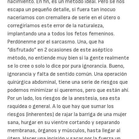
nacimiento. En fin, es un método ideal. Pero se nos
escapa un pequeño detalle, si fuera tan inocuo
naceríamos con cremallera de serie en el útero o
corregiríamos este error de la naturaleza,
implantando una a todos los fetos femeninos.
Perdónenme por el sarcasmo. Una, que ha
“disfrutado” en 2 ocasiones de este aséptico
método, no entiende muy bien si la gente realmente
se lo cree o solo lo dice por pura ignorancia. Bueno,
ignorancia y falta de sentido común. Una operación
quirúrgica abdominal, tiene una serie de riesgos que
podemos minimizar si queremos, pero que están ahí.
Por un lado, los riesgos de la anestesia, sea esta
raquídea o general. A lo que hay que sumar los
riesgos (inherentes) de rajar la barriga de una mujer
sana, hurgar en su vientre cortando y separando
membranas, órganos y músculos, hasta llegar al
útero. Hacer una incisión y sacar por la fuerza un