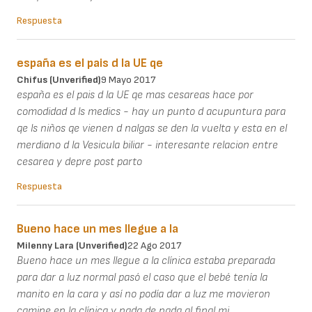
Respuesta
españa es el pais d la UE qe
Chifus (unverified)
9 Mayo 2017
españa es el pais d la UE qe mas cesareas hace por
comodidad d ls medics - hay un punto d acupuntura para
qe ls niños qe vienen d nalgas se den la vuelta y esta en el
merdiano d la Vesicula biliar - interesante relacion entre
cesarea y depre post parto
Respuesta
Bueno hace un mes llegue a la
Milenny Lara (unverified)
22 Ago 2017
Bueno hace un mes llegue a la clínica estaba preparada
para dar a luz normal pasó el caso que el bebé tenía la
manito en la cara y así no podía dar a luz me movieron
camine en la clínica y nada de nada al final mi