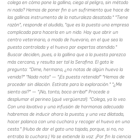
colega en cómo pone la gallina, ciega al peligro, sin método
ni nada? Hemos de poner fin a un sufrimiento que hace de
las gallinas instrumento de la naturaleza desatada." "Tiene
razón", responde el aludido, "que es la puesta una empresa
complicada para hacerla en un nido. Hay que abrir un
centro veterinario, a modo de huevario, en el que sea la
puesta controlada y el huevo por expertos atendido."
Buscar deciden, pues, a la gallina que a la puesta parezca
más cercana, y resulta ser tal la Serafina. El gato le
pregunta: "Dime, hermana, ¿no notas de algún huevo la
venida?" "Nada noto" — "¡Es puesta retenida!" "Hemos de
proceder sin dilación. Estírate para la exploración." "¿Me
siento así?" — "¡No, tonta, boca arriba!" Procede a
desplumar el perineo (¡qué vergüenza!). "Colega, ya lo veo.
Con una lavativa y una infusión de hormonas adecuada
habremos de inducir ahora la puesta; y una vez dilatada,
hacer palanca con una cuchara y recoger el huevo en una
cesta." (Hubo de dar el gato una tajada, porque, si no, no
entraba la cuchara.) Ya se extiende la voz: ¡Por fin la ciencia