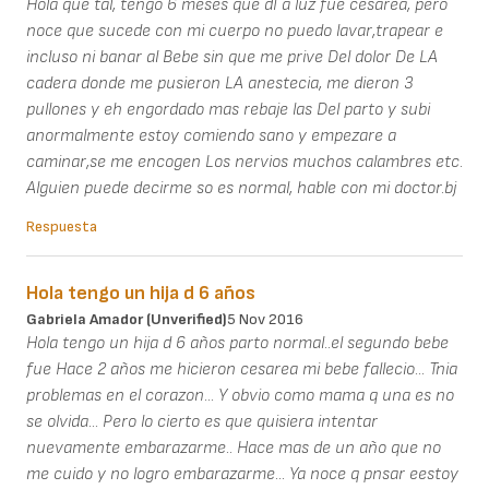
Hola que tal, tengo 6 meses que dI a luz fue cesarea, pero
noce que sucede con mi cuerpo no puedo lavar,trapear e
incluso ni banar al Bebe sin que me prive Del dolor De LA
cadera donde me pusieron LA anestecia, me dieron 3
pullones y eh engordado mas rebaje las Del parto y subi
anormalmente estoy comiendo sano y empezare a
caminar,se me encogen Los nervios muchos calambres etc.
Alguien puede decirme so es normal, hable con mi doctor.bj
Respuesta
Hola tengo un hija d 6 años
Gabriela Amador (unverified)
5 Nov 2016
Hola tengo un hija d 6 años parto normal..el segundo bebe
fue Hace 2 años me hicieron cesarea mi bebe fallecio... Tnia
problemas en el corazon... Y obvio como mama q una es no
se olvida... Pero lo cierto es que quisiera intentar
nuevamente embarazarme.. Hace mas de un año que no
me cuido y no logro embarazarme... Ya noce q pnsar eestoy