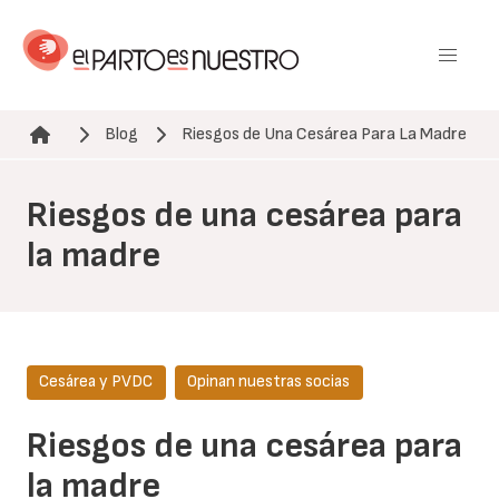
Pasar
al
contenido
principal
Blog
Riesgos de Una Cesárea Para La Madre
Ruta de navegación
Riesgos de una cesárea para
la madre
Cesárea y PVDC
Opinan nuestras socias
Riesgos de una cesárea para
la madre