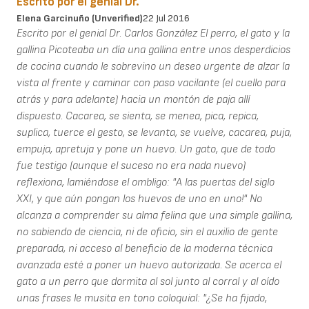
Escrito por el genial Dr.
Elena Garcinuño (unverified)
22 Jul 2016
Escrito por el genial Dr. Carlos González El perro, el gato y la
gallina Picoteaba un día una gallina entre unos desperdicios
de cocina cuando le sobrevino un deseo urgente de alzar la
vista al frente y caminar con paso vacilante (el cuello para
atrás y para adelante) hacia un montón de paja allí
dispuesto. Cacarea, se sienta, se menea, pica, repica,
suplica, tuerce el gesto, se levanta, se vuelve, cacarea, puja,
empuja, apretuja y pone un huevo. Un gato, que de todo
fue testigo (aunque el suceso no era nada nuevo)
reflexiona, lamiéndose el ombligo: "A las puertas del siglo
XXI, y que aún pongan los huevos de uno en uno!" No
alcanza a comprender su alma felina que una simple gallina,
no sabiendo de ciencia, ni de oficio, sin el auxilio de gente
preparada, ni acceso al beneficio de la moderna técnica
avanzada esté a poner un huevo autorizada. Se acerca el
gato a un perro que dormita al sol junto al corral y al oído
unas frases le musita en tono coloquial: "¿Se ha fijado,