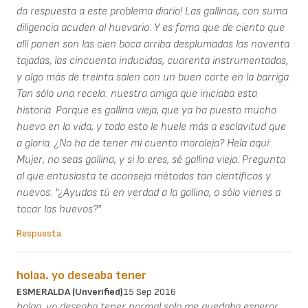
da respuesta a este problema diario! Las gallinas, con suma
diligencia acuden al huevario. Y es fama que de ciento que
allí ponen son las cien boca arriba desplumadas las noventa
tajadas, las cincuenta inducidas, cuarenta instrumentadas,
y algo más de treinta salen con un buen corte en la barriga.
Tan sólo una recela: nuestra amiga que iniciaba esta
historia. Porque es gallina vieja, que ya ha puesto mucho
huevo en la vida, y todo esto le huele más a esclavitud que
a gloria. ¿No ha de tener mi cuento moraleja? Hela aquí:
Mujer, no seas gallina, y si lo eres, sé gallina vieja. Pregunta
al que entusiasta te aconseja métodos tan científicos y
nuevos. "¿Ayudas tú en verdad a la gallina, o sólo vienes a
tocar los huevos?"
Respuesta
holaa. yo deseaba tener
ESMERALDA (unverified)
15 Sep 2016
holaa. yo deseaba tener normal solo me quedaba esperar