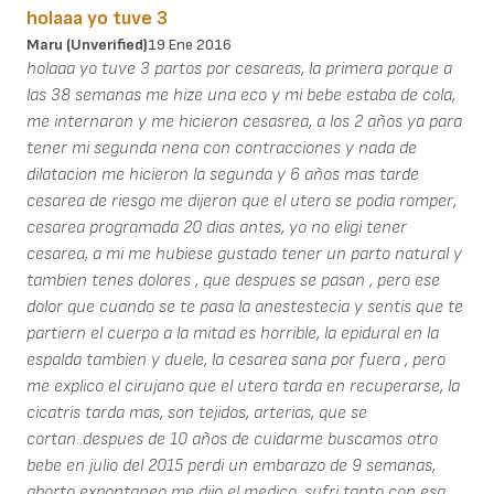
holaaa yo tuve 3
Maru (unverified)
19 Ene 2016
holaaa yo tuve 3 partos por cesareas, la primera porque a
las 38 semanas me hize una eco y mi bebe estaba de cola,
me internaron y me hicieron cesasrea, a los 2 años ya para
tener mi segunda nena con contracciones y nada de
dilatacion me hicieron la segunda y 6 años mas tarde
cesarea de riesgo me dijeron que el utero se podia romper,
cesarea programada 20 dias antes, yo no eligi tener
cesarea, a mi me hubiese gustado tener un parto natural y
tambien tenes dolores , que despues se pasan , pero ese
dolor que cuando se te pasa la anestestecia y sentis que te
partiern el cuerpo a la mitad es horrible, la epidural en la
espalda tambien y duele, la cesarea sana por fuera , pero
me explico el cirujano que el utero tarda en recuperarse, la
cicatris tarda mas, son tejidos, arterias, que se
cortan..despues de 10 años de cuidarme buscamos otro
bebe en julio del 2015 perdi un embarazo de 9 semanas,
aborto expontaneo me dijo el medico, sufri tanto con esa