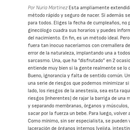
Por Nuria Martínez
Esta ampliamente extendida 
método rápido y seguro de nacer. Si además s
para todos. Eliges la fecha de cumpleaños, no 
ginecólogo cuadra sus horarios y puedes infor
del nacimiento. En fin, es un método ideal. Per
fuera tan inocuo naceríamos con cremallera de 
error de la naturaleza, implantando una a todo
sarcasmo. Una, que ha “disfrutado” en 2 ocasi
entiende muy bien si la gente realmente se lo cr
Bueno, ignorancia y falta de sentido común. Un
una serie de riesgos que podemos minimizar si
lado, los riesgos de la anestesia, sea esta raqu
riesgos (inherentes) de rajar la barriga de una
y separando membranas, órganos y músculos, ha
sacar por la fuerza un bebe. Para luego, volver 
Como mínimo, sin ser especialista, se pueden v
laceración de órganos internos (vejiga, intesti