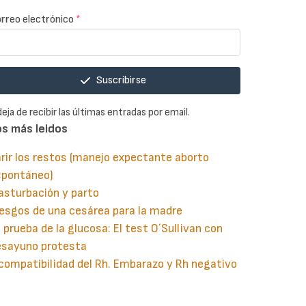
rreo electrónico
*
Suscribirse
deja de recibir las últimas entradas por email.
os más leidos
rir los restos (manejo expectante aborto
spontáneo)
asturbación y parto
esgos de una cesárea para la madre
 prueba de la glucosa: El test O´Sullivan con
esayuno protesta
compatibilidad del Rh. Embarazo y Rh negativo
guiente
aginación
gina