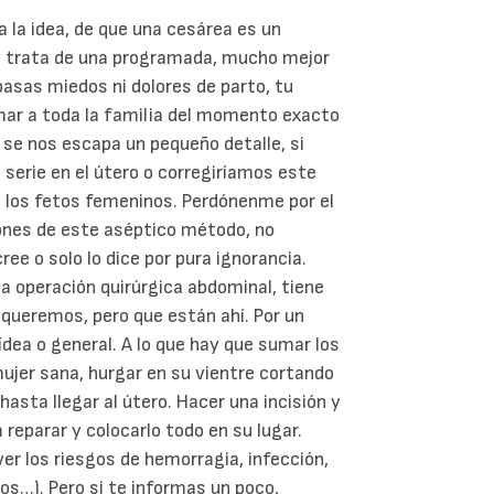
la idea, de que una cesárea es un
e trata de una programada, mucho mejor
pasas miedos ni dolores de parto, tu
mar a toda la familia del momento exacto
o se nos escapa un pequeño detalle, si
serie en el útero o corregiríamos este
s los fetos femeninos. Perdónenme por el
ones de este aséptico método, no
ee o solo lo dice por pura ignorancia.
a operación quirúrgica abdominal, tiene
 queremos, pero que están ahí. Por un
ídea o general. A lo que hay que sumar los
 mujer sana, hurgar en su vientre cortando
sta llegar al útero. Hacer una incisión y
a reparar y colocarlo todo en su lugar.
er los riesgos de hemorragia, infección,
nos…). Pero si te informas un poco,