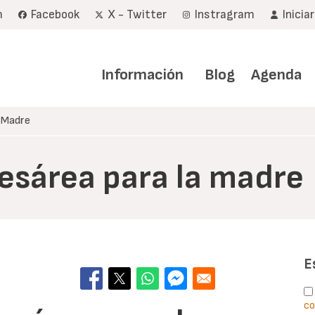
m
Facebook
X - Twitter
Instragram
Inicia
Navegación
principal
Información
Blog
Agenda
a Madre
esárea para la madre
E
co