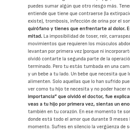
puedes sumar algún que otro riesgo más. Tener
entiende que tiene que contraerse (la extirpac
existe), trombosis, infección de orina por el so
quirófano y tienes que enfrentarte al dolor. E
mitad.
La imposibilidad de toser, reír, carrasp
movimientos que requieren los músculos abdo
levantan por primera vez (porque ni incorpora
olvidó contarte la segunda parte de la operació
terminado. Pero tu estás tumbada en una cama,
y un bebe a tu lado. Un bebe que necesita que l
alimenten. Solo aquellas que lo han sufrido pu
ver como tu hijo te necesita y no poder hacer 
importancia” que olvidó el doctor, fue expli
veas a tu hijo por primera vez, sientas un en
también en tu corazón. En ese momento te so
donde está todo el amor que durante 9 meses 
momento. Sufres en silencio la vergüenza de s