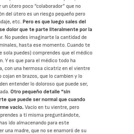
 un útero poco “colaborador” que no
ión del útero es un riesgo pequeño pero
ndaje, etc.
Pero es que luego sales del
se dolor que te parte literalmente por la
ear. No puedes imaginarte la cantidad de
minales, hasta ese momento. Cuando te
rte sola puedes) comprendes que el médico
n. Y es que para el médico todo ha
 con una hermosa cicatriz en el vientre
o cojan en brazos, que lo cambien y lo
eden entender lo doloroso que puede ser,
nada.
Otro pequeño detalle “sin
carte que puede ser normal que cuando
orme vacío.
Vacío en tu vientre, pero
rprendes a ti misma preguntándote,
has ido almacenando para este
er una madre, que no se enamoró de su