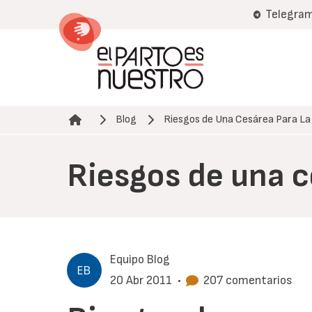
Pasar
Telegra
al
contenido
principal
Blog
Riesgos de Una Cesárea Para L
Ruta de navegación
Riesgos de una c
Equipo Blog
20 Abr 2011
•
207 comentarios