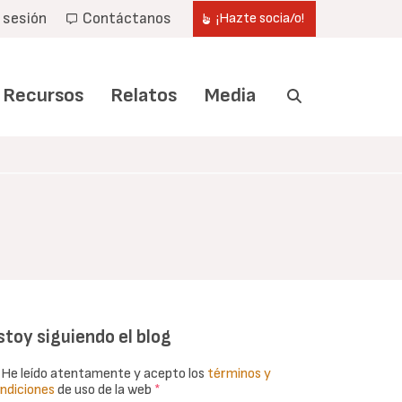
r sesión
Contáctanos
¡Hazte socia/o!
Recursos
Relatos
Media
stoy siguiendo el blog
He leído atentamente y acepto los
términos y
ndiciones
de uso de la web
*