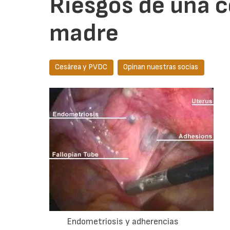
Riesgos de una c
madre
Cesárea y PVDC
Opinan nuestras socias
Endometriosis y adherencias