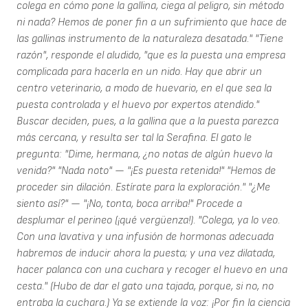
colega en cómo pone la gallina, ciega al peligro, sin método
ni nada? Hemos de poner fin a un sufrimiento que hace de
las gallinas instrumento de la naturaleza desatada." "Tiene
razón", responde el aludido, "que es la puesta una empresa
complicada para hacerla en un nido. Hay que abrir un
centro veterinario, a modo de huevario, en el que sea la
puesta controlada y el huevo por expertos atendido."
Buscar deciden, pues, a la gallina que a la puesta parezca
más cercana, y resulta ser tal la Serafina. El gato le
pregunta: "Dime, hermana, ¿no notas de algún huevo la
venida?" "Nada noto" — "¡Es puesta retenida!" "Hemos de
proceder sin dilación. Estírate para la exploración." "¿Me
siento así?" — "¡No, tonta, boca arriba!" Procede a
desplumar el perineo (¡qué vergüenza!). "Colega, ya lo veo.
Con una lavativa y una infusión de hormonas adecuada
habremos de inducir ahora la puesta; y una vez dilatada,
hacer palanca con una cuchara y recoger el huevo en una
cesta." (Hubo de dar el gato una tajada, porque, si no, no
entraba la cuchara.) Ya se extiende la voz: ¡Por fin la ciencia