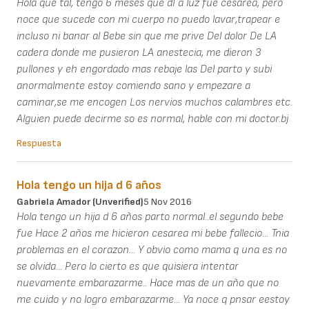
Hola que tal, tengo 6 meses que dI a luz fue cesarea, pero
noce que sucede con mi cuerpo no puedo lavar,trapear e
incluso ni banar al Bebe sin que me prive Del dolor De LA
cadera donde me pusieron LA anestecia, me dieron 3
pullones y eh engordado mas rebaje las Del parto y subi
anormalmente estoy comiendo sano y empezare a
caminar,se me encogen Los nervios muchos calambres etc.
Alguien puede decirme so es normal, hable con mi doctor.bj
Respuesta
Hola tengo un hija d 6 años
Gabriela Amador (unverified)
5 Nov 2016
Hola tengo un hija d 6 años parto normal..el segundo bebe
fue Hace 2 años me hicieron cesarea mi bebe fallecio... Tnia
problemas en el corazon... Y obvio como mama q una es no
se olvida... Pero lo cierto es que quisiera intentar
nuevamente embarazarme.. Hace mas de un año que no
me cuido y no logro embarazarme... Ya noce q pnsar eestoy