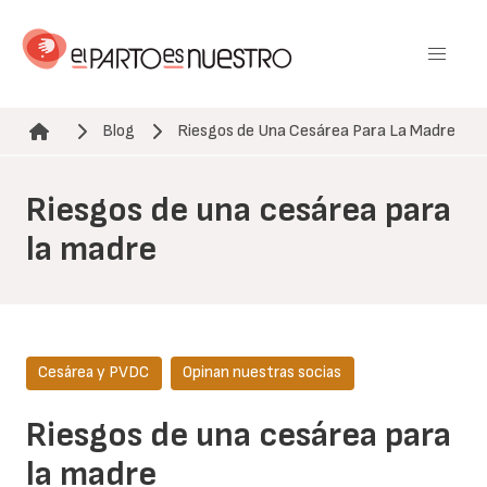
Pasar
al
contenido
principal
Blog
Riesgos de Una Cesárea Para La Madre
Ruta de navegación
Riesgos de una cesárea para
la madre
Cesárea y PVDC
Opinan nuestras socias
Riesgos de una cesárea para
la madre