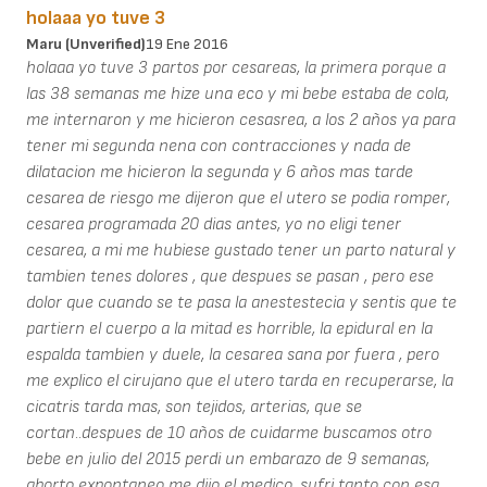
holaaa yo tuve 3
Maru (unverified)
19 Ene 2016
holaaa yo tuve 3 partos por cesareas, la primera porque a
las 38 semanas me hize una eco y mi bebe estaba de cola,
me internaron y me hicieron cesasrea, a los 2 años ya para
tener mi segunda nena con contracciones y nada de
dilatacion me hicieron la segunda y 6 años mas tarde
cesarea de riesgo me dijeron que el utero se podia romper,
cesarea programada 20 dias antes, yo no eligi tener
cesarea, a mi me hubiese gustado tener un parto natural y
tambien tenes dolores , que despues se pasan , pero ese
dolor que cuando se te pasa la anestestecia y sentis que te
partiern el cuerpo a la mitad es horrible, la epidural en la
espalda tambien y duele, la cesarea sana por fuera , pero
me explico el cirujano que el utero tarda en recuperarse, la
cicatris tarda mas, son tejidos, arterias, que se
cortan..despues de 10 años de cuidarme buscamos otro
bebe en julio del 2015 perdi un embarazo de 9 semanas,
aborto expontaneo me dijo el medico, sufri tanto con esa