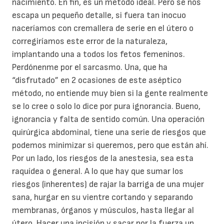
nacimiento. En fin, es un método ideal. Pero se nos
escapa un pequeño detalle, si fuera tan inocuo
naceríamos con cremallera de serie en el útero o
corregiríamos este error de la naturaleza,
implantando una a todos los fetos femeninos.
Perdónenme por el sarcasmo. Una, que ha
“disfrutado” en 2 ocasiones de este aséptico
método, no entiende muy bien si la gente realmente
se lo cree o solo lo dice por pura ignorancia. Bueno,
ignorancia y falta de sentido común. Una operación
quirúrgica abdominal, tiene una serie de riesgos que
podemos minimizar si queremos, pero que están ahí.
Por un lado, los riesgos de la anestesia, sea esta
raquídea o general. A lo que hay que sumar los
riesgos (inherentes) de rajar la barriga de una mujer
sana, hurgar en su vientre cortando y separando
membranas, órganos y músculos, hasta llegar al
útero. Hacer una incisión y sacar por la fuerza un