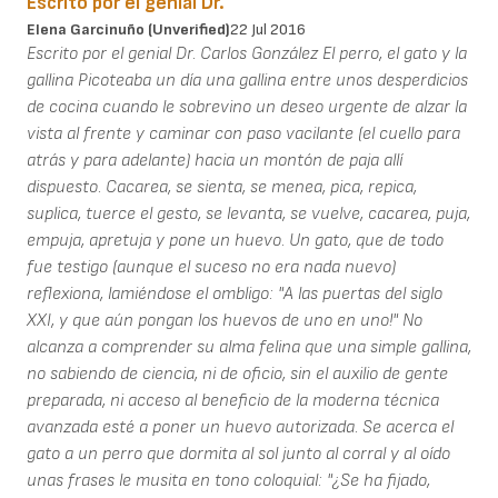
Escrito por el genial Dr.
Elena Garcinuño (unverified)
22 Jul 2016
Escrito por el genial Dr. Carlos González El perro, el gato y la
gallina Picoteaba un día una gallina entre unos desperdicios
de cocina cuando le sobrevino un deseo urgente de alzar la
vista al frente y caminar con paso vacilante (el cuello para
atrás y para adelante) hacia un montón de paja allí
dispuesto. Cacarea, se sienta, se menea, pica, repica,
suplica, tuerce el gesto, se levanta, se vuelve, cacarea, puja,
empuja, apretuja y pone un huevo. Un gato, que de todo
fue testigo (aunque el suceso no era nada nuevo)
reflexiona, lamiéndose el ombligo: "A las puertas del siglo
XXI, y que aún pongan los huevos de uno en uno!" No
alcanza a comprender su alma felina que una simple gallina,
no sabiendo de ciencia, ni de oficio, sin el auxilio de gente
preparada, ni acceso al beneficio de la moderna técnica
avanzada esté a poner un huevo autorizada. Se acerca el
gato a un perro que dormita al sol junto al corral y al oído
unas frases le musita en tono coloquial: "¿Se ha fijado,