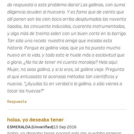
da respuesta a este problema diario! Las gallinas, con suma
diligencia acuden al huevario. Y es fama que de ciento que
allí ponen son las cien boca arriba desplumadas las noventa
tajadas, las cincuenta inducidas, cuarenta instrumentadas,
y algo más de treinta salen con un buen corte en la barriga.
Tan sólo una recela: nuestra amiga que iniciaba esta
historia. Porque es gallina vieja, que ya ha puesto mucho
huevo en la vida, y todo esto le huele más a esclavitud que
a gloria. ¿No ha de tener mi cuento moraleja? Hela aquí:
Mujer, no seas gallina, y si lo eres, sé gallina vieja. Pregunta
al que entusiasta te aconseja métodos tan científicos y
nuevos. "¿Ayudas tú en verdad a la gallina, o sólo vienes a
tocar los huevos?"
Respuesta
holaa. yo deseaba tener
ESMERALDA (unverified)
15 Sep 2016
holaa. yo deseaba tener normal solo me quedaba esperar