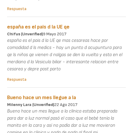
Respuesta
españa es el pais d la UE qe
Chifus (unverified)
9 Mayo 2017
españa es el pais d la UE qe mas cesareas hace por
comodidad d ls medics - hay un punto d acupuntura para
qe ls niños qe vienen d nalgas se den la vuelta y esta en el
merdiano d la Vesicula biliar - interesante relacion entre
cesarea y depre post parto
Respuesta
Bueno hace un mes llegue a la
Milenny Lara (unverified)
22 Ago 2017
Bueno hace un mes llegue a la clínica estaba preparada
para dar a luz normal pasó el caso que el bebé tenía la
manito en la cara y así no podía dar a luz me movieron
camine en la clínica y nada de nada al final mi