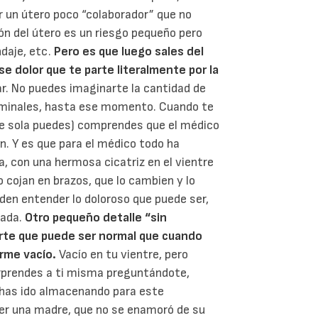
 un útero poco “colaborador” que no
ión del útero es un riesgo pequeño pero
ndaje, etc.
Pero es que luego sales del
se dolor que te parte literalmente por la
ear. No puedes imaginarte la cantidad de
minales, hasta ese momento. Cuando te
rte sola puedes) comprendes que el médico
n. Y es que para el médico todo ha
 con una hermosa cicatriz en el vientre
o cojan en brazos, que lo cambien y lo
eden entender lo doloroso que puede ser,
nada.
Otro pequeño detalle “sin
carte que puede ser normal que cuando
orme vacío.
Vacío en tu vientre, pero
rprendes a ti misma preguntándote,
has ido almacenando para este
er una madre, que no se enamoró de su