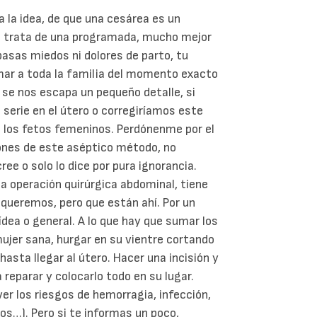
la idea, de que una cesárea es un
e trata de una programada, mucho mejor
pasas miedos ni dolores de parto, tu
mar a toda la familia del momento exacto
o se nos escapa un pequeño detalle, si
serie en el útero o corregiríamos este
s los fetos femeninos. Perdónenme por el
ones de este aséptico método, no
ee o solo lo dice por pura ignorancia.
a operación quirúrgica abdominal, tiene
 queremos, pero que están ahí. Por un
ídea o general. A lo que hay que sumar los
 mujer sana, hurgar en su vientre cortando
sta llegar al útero. Hacer una incisión y
a reparar y colocarlo todo en su lugar.
er los riesgos de hemorragia, infección,
nos…). Pero si te informas un poco,