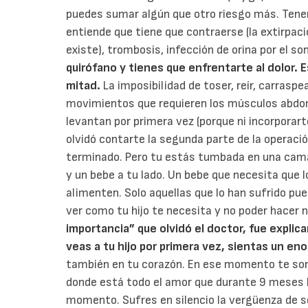
puedes sumar algún que otro riesgo más. Tener
entiende que tiene que contraerse (la extirpac
existe), trombosis, infección de orina por el so
quirófano y tienes que enfrentarte al dolor. E
mitad.
La imposibilidad de toser, reír, carrasp
movimientos que requieren los músculos abdo
levantan por primera vez (porque ni incorpora
olvidó contarte la segunda parte de la operació
terminado. Pero tu estás tumbada en una cama,
y un bebe a tu lado. Un bebe que necesita que l
alimenten. Solo aquellas que lo han sufrido pu
ver como tu hijo te necesita y no poder hacer 
importancia” que olvidó el doctor, fue expli
veas a tu hijo por primera vez, sientas un en
también en tu corazón. En ese momento te so
donde está todo el amor que durante 9 meses 
momento. Sufres en silencio la vergüenza de s