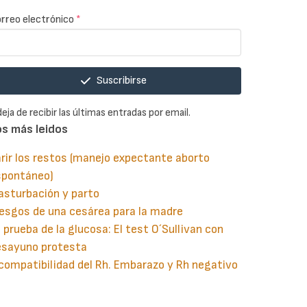
rreo electrónico
*
Suscribirse
deja de recibir las últimas entradas por email.
os más leidos
rir los restos (manejo expectante aborto
spontáneo)
asturbación y parto
esgos de una cesárea para la madre
 prueba de la glucosa: El test O´Sullivan con
esayuno protesta
compatibilidad del Rh. Embarazo y Rh negativo
guiente
aginación
gina