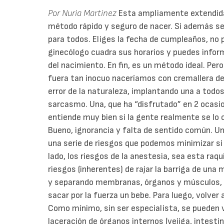
Por Nuria Martínez
Esta ampliamente extendida 
método rápido y seguro de nacer. Si además s
para todos. Eliges la fecha de cumpleaños, no 
ginecólogo cuadra sus horarios y puedes infor
del nacimiento. En fin, es un método ideal. Per
fuera tan inocuo naceríamos con cremallera de 
error de la naturaleza, implantando una a todo
sarcasmo. Una, que ha “disfrutado” en 2 ocasi
entiende muy bien si la gente realmente se lo cr
Bueno, ignorancia y falta de sentido común. Un
una serie de riesgos que podemos minimizar si
lado, los riesgos de la anestesia, sea esta raqu
riesgos (inherentes) de rajar la barriga de una
y separando membranas, órganos y músculos, ha
sacar por la fuerza un bebe. Para luego, volver 
Como mínimo, sin ser especialista, se pueden v
laceración de órganos internos (vejiga, intesti