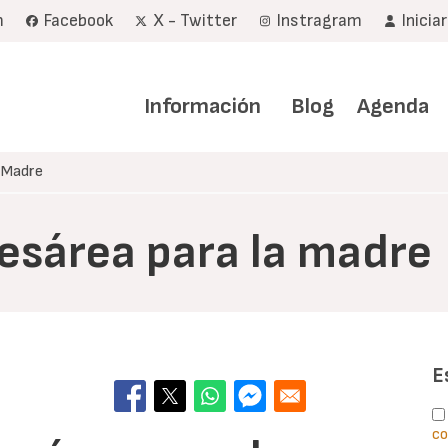
m
Facebook
X - Twitter
Instragram
Inicia
Navegación
principal
Información
Blog
Agenda
a Madre
esárea para la madre
E
co