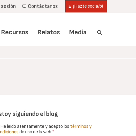
r sesión
Contáctanos
¡Hazte socia/o!
Recursos
Relatos
Media
stoy siguiendo el blog
He leído atentamente y acepto los
términos y
ndiciones
de uso de la web
*