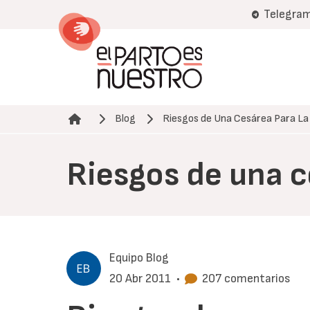
Pasar
Telegra
al
contenido
principal
Blog
Riesgos de Una Cesárea Para L
Ruta de navegación
Riesgos de una c
Equipo Blog
20 Abr 2011
•
207 comentarios