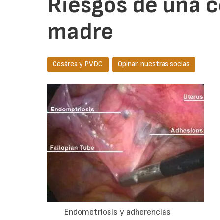
Riesgos de una c
madre
Cesárea y PVDC
Opinan nuestras socias
Endometriosis y adherencias