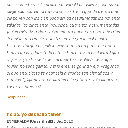
da respuesta a este problema diario! Las gallinas, con suma
diligencia acuden al huevario. Y es fama que de ciento que
allí ponen son las cien boca arriba desplumadas las noventa
tajadas, las cincuenta inducidas, cuarenta instrumentadas,
y algo más de treinta salen con un buen corte en la barriga.
Tan sólo una recela: nuestra amiga que iniciaba esta
historia. Porque es gallina vieja, que ya ha puesto mucho
huevo en la vida, y todo esto le huele más a esclavitud que
a gloria. ¿No ha de tener mi cuento moraleja? Hela aquí:
Mujer, no seas gallina, y si lo eres, sé gallina vieja. Pregunta
al que entusiasta te aconseja métodos tan científicos y
nuevos. "¿Ayudas tú en verdad a la gallina, o sólo vienes a
tocar los huevos?"
Respuesta
holaa. yo deseaba tener
ESMERALDA (unverified)
15 Sep 2016
holaa. yo deseaba tener normal solo me quedaba esperar