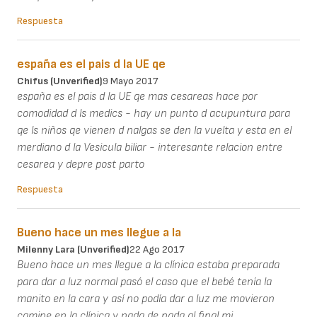
Respuesta
españa es el pais d la UE qe
Chifus (unverified)
9 Mayo 2017
españa es el pais d la UE qe mas cesareas hace por
comodidad d ls medics - hay un punto d acupuntura para
qe ls niños qe vienen d nalgas se den la vuelta y esta en el
merdiano d la Vesicula biliar - interesante relacion entre
cesarea y depre post parto
Respuesta
Bueno hace un mes llegue a la
Milenny Lara (unverified)
22 Ago 2017
Bueno hace un mes llegue a la clínica estaba preparada
para dar a luz normal pasó el caso que el bebé tenía la
manito en la cara y así no podía dar a luz me movieron
camine en la clínica y nada de nada al final mi