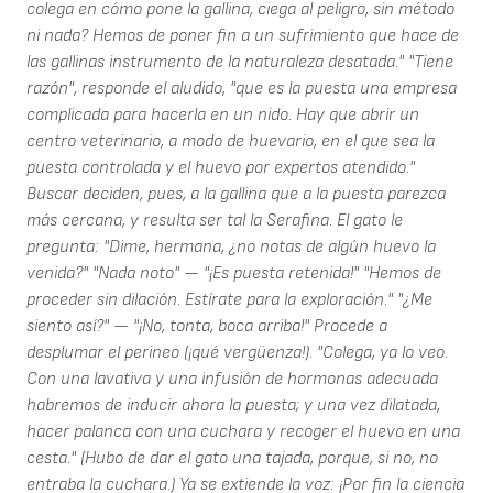
colega en cómo pone la gallina, ciega al peligro, sin método
ni nada? Hemos de poner fin a un sufrimiento que hace de
las gallinas instrumento de la naturaleza desatada." "Tiene
razón", responde el aludido, "que es la puesta una empresa
complicada para hacerla en un nido. Hay que abrir un
centro veterinario, a modo de huevario, en el que sea la
puesta controlada y el huevo por expertos atendido."
Buscar deciden, pues, a la gallina que a la puesta parezca
más cercana, y resulta ser tal la Serafina. El gato le
pregunta: "Dime, hermana, ¿no notas de algún huevo la
venida?" "Nada noto" — "¡Es puesta retenida!" "Hemos de
proceder sin dilación. Estírate para la exploración." "¿Me
siento así?" — "¡No, tonta, boca arriba!" Procede a
desplumar el perineo (¡qué vergüenza!). "Colega, ya lo veo.
Con una lavativa y una infusión de hormonas adecuada
habremos de inducir ahora la puesta; y una vez dilatada,
hacer palanca con una cuchara y recoger el huevo en una
cesta." (Hubo de dar el gato una tajada, porque, si no, no
entraba la cuchara.) Ya se extiende la voz: ¡Por fin la ciencia