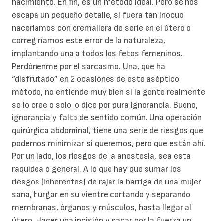
nacimiento. En fin, es un método ideal. Pero se nos
escapa un pequeño detalle, si fuera tan inocuo
naceríamos con cremallera de serie en el útero o
corregiríamos este error de la naturaleza,
implantando una a todos los fetos femeninos.
Perdónenme por el sarcasmo. Una, que ha
“disfrutado” en 2 ocasiones de este aséptico
método, no entiende muy bien si la gente realmente
se lo cree o solo lo dice por pura ignorancia. Bueno,
ignorancia y falta de sentido común. Una operación
quirúrgica abdominal, tiene una serie de riesgos que
podemos minimizar si queremos, pero que están ahí.
Por un lado, los riesgos de la anestesia, sea esta
raquídea o general. A lo que hay que sumar los
riesgos (inherentes) de rajar la barriga de una mujer
sana, hurgar en su vientre cortando y separando
membranas, órganos y músculos, hasta llegar al
útero. Hacer una incisión y sacar por la fuerza un