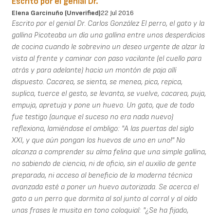
Escrito por el genial Dr.
Elena Garcinuño (unverified)
22 Jul 2016
Escrito por el genial Dr. Carlos González El perro, el gato y la
gallina Picoteaba un día una gallina entre unos desperdicios
de cocina cuando le sobrevino un deseo urgente de alzar la
vista al frente y caminar con paso vacilante (el cuello para
atrás y para adelante) hacia un montón de paja allí
dispuesto. Cacarea, se sienta, se menea, pica, repica,
suplica, tuerce el gesto, se levanta, se vuelve, cacarea, puja,
empuja, apretuja y pone un huevo. Un gato, que de todo
fue testigo (aunque el suceso no era nada nuevo)
reflexiona, lamiéndose el ombligo: "A las puertas del siglo
XXI, y que aún pongan los huevos de uno en uno!" No
alcanza a comprender su alma felina que una simple gallina,
no sabiendo de ciencia, ni de oficio, sin el auxilio de gente
preparada, ni acceso al beneficio de la moderna técnica
avanzada esté a poner un huevo autorizada. Se acerca el
gato a un perro que dormita al sol junto al corral y al oído
unas frases le musita en tono coloquial: "¿Se ha fijado,