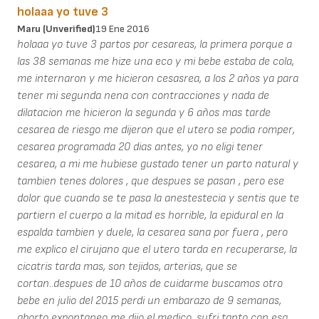
holaaa yo tuve 3
Maru (unverified)
19 Ene 2016
holaaa yo tuve 3 partos por cesareas, la primera porque a
las 38 semanas me hize una eco y mi bebe estaba de cola,
me internaron y me hicieron cesasrea, a los 2 años ya para
tener mi segunda nena con contracciones y nada de
dilatacion me hicieron la segunda y 6 años mas tarde
cesarea de riesgo me dijeron que el utero se podia romper,
cesarea programada 20 dias antes, yo no eligi tener
cesarea, a mi me hubiese gustado tener un parto natural y
tambien tenes dolores , que despues se pasan , pero ese
dolor que cuando se te pasa la anestestecia y sentis que te
partiern el cuerpo a la mitad es horrible, la epidural en la
espalda tambien y duele, la cesarea sana por fuera , pero
me explico el cirujano que el utero tarda en recuperarse, la
cicatris tarda mas, son tejidos, arterias, que se
cortan..despues de 10 años de cuidarme buscamos otro
bebe en julio del 2015 perdi un embarazo de 9 semanas,
aborto expontaneo me dijo el medico, sufri tanto con esa