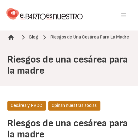
Pasar
al
contenido
principal
Blog
Riesgos de Una Cesárea Para La Madre
Ruta de navegación
Riesgos de una cesárea para
la madre
Cesárea y PVDC
Opinan nuestras socias
Riesgos de una cesárea para
la madre