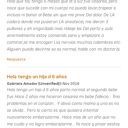
Hola que tal, tengo 6 meses que dI a luz fue cesarea, pero
noce que sucede con mi cuerpo no puedo lavar,trapear e
incluso ni banar al Bebe sin que me prive Del dolor De LA
cadera donde me pusieron LA anestecia, me dieron 3
pullones y eh engordado mas rebaje las Del parto y subi
anormalmente estoy comiendo sano y empezare a
caminar,se me encogen Los nervios muchos calambres etc.
Alguien puede decirme so es normal, hable con mi doctor.bj
Respuesta
Hola tengo un hija d 6 años
Gabriela Amador (unverified)
5 Nov 2016
Hola tengo un hija d 6 años parto normal..el segundo bebe
fue Hace 2 años me hicieron cesarea mi bebe fallecio... Tnia
problemas en el corazon... Y obvio como mama q una es no
se olvida... Pero lo cierto es que quisiera intentar
nuevamente embarazarme.. Hace mas de un año que no
me cuido y no logro embarazarme... Ya noce q pnsar eestoy