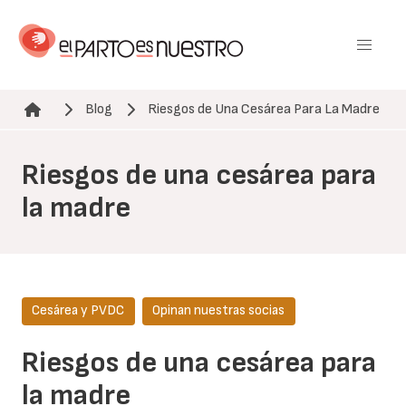
Pasar
al
contenido
principal
Blog
Riesgos de Una Cesárea Para La Madre
Ruta de navegación
Riesgos de una cesárea para
la madre
Cesárea y PVDC
Opinan nuestras socias
Riesgos de una cesárea para
la madre