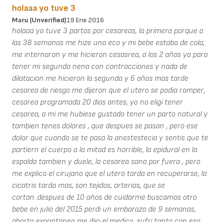
holaaa yo tuve 3
Maru (unverified)
19 Ene 2016
holaaa yo tuve 3 partos por cesareas, la primera porque a
las 38 semanas me hize una eco y mi bebe estaba de cola,
me internaron y me hicieron cesasrea, a los 2 años ya para
tener mi segunda nena con contracciones y nada de
dilatacion me hicieron la segunda y 6 años mas tarde
cesarea de riesgo me dijeron que el utero se podia romper,
cesarea programada 20 dias antes, yo no eligi tener
cesarea, a mi me hubiese gustado tener un parto natural y
tambien tenes dolores , que despues se pasan , pero ese
dolor que cuando se te pasa la anestestecia y sentis que te
partiern el cuerpo a la mitad es horrible, la epidural en la
espalda tambien y duele, la cesarea sana por fuera , pero
me explico el cirujano que el utero tarda en recuperarse, la
cicatris tarda mas, son tejidos, arterias, que se
cortan..despues de 10 años de cuidarme buscamos otro
bebe en julio del 2015 perdi un embarazo de 9 semanas,
aborto expontaneo me dijo el medico, sufri tanto con esa