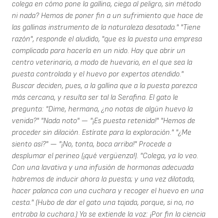
colega en cómo pone la gallina, ciega al peligro, sin método
ni nada? Hemos de poner fin a un sufrimiento que hace de
las gallinas instrumento de la naturaleza desatada." "Tiene
razón", responde el aludido, "que es la puesta una empresa
complicada para hacerla en un nido. Hay que abrir un
centro veterinario, a modo de huevario, en el que sea la
puesta controlada y el huevo por expertos atendido."
Buscar deciden, pues, a la gallina que a la puesta parezca
más cercana, y resulta ser tal la Serafina. El gato le
pregunta: "Dime, hermana, ¿no notas de algún huevo la
venida?" "Nada noto" — "¡Es puesta retenida!" "Hemos de
proceder sin dilación. Estírate para la exploración." "¿Me
siento así?" — "¡No, tonta, boca arriba!" Procede a
desplumar el perineo (¡qué vergüenza!). "Colega, ya lo veo.
Con una lavativa y una infusión de hormonas adecuada
habremos de inducir ahora la puesta; y una vez dilatada,
hacer palanca con una cuchara y recoger el huevo en una
cesta." (Hubo de dar el gato una tajada, porque, si no, no
entraba la cuchara.) Ya se extiende la voz: ¡Por fin la ciencia