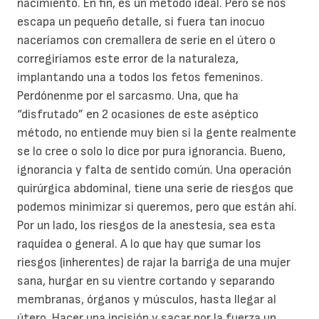
nacimiento. En fin, es un método ideal. Pero se nos
escapa un pequeño detalle, si fuera tan inocuo
naceríamos con cremallera de serie en el útero o
corregiríamos este error de la naturaleza,
implantando una a todos los fetos femeninos.
Perdónenme por el sarcasmo. Una, que ha
“disfrutado” en 2 ocasiones de este aséptico
método, no entiende muy bien si la gente realmente
se lo cree o solo lo dice por pura ignorancia. Bueno,
ignorancia y falta de sentido común. Una operación
quirúrgica abdominal, tiene una serie de riesgos que
podemos minimizar si queremos, pero que están ahí.
Por un lado, los riesgos de la anestesia, sea esta
raquídea o general. A lo que hay que sumar los
riesgos (inherentes) de rajar la barriga de una mujer
sana, hurgar en su vientre cortando y separando
membranas, órganos y músculos, hasta llegar al
útero. Hacer una incisión y sacar por la fuerza un