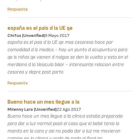
Respuesta
españa es el pais d la UE qe
Chifus (unverified)
9 Mayo 2017
españa es el pais d la UE qe mas cesareas hace por
comodidad d ls medics - hay un punto d acupuntura para
qe ls niños qe vienen d nalgas se den la vuelta y esta en el
merdiano d la Vesicula biliar - interesante relacion entre
cesarea y depre post parto
Respuesta
Bueno hace un mes llegue a la
Milenny Lara (unverified)
22 Ago 2017
Bueno hace un mes llegue a la clínica estaba preparada
para dar a luz normal pasó el caso que el bebé tenía la
manito en la cara y así no podía dar a luz me movieron
camine en la clínica y nada de nada al final mi