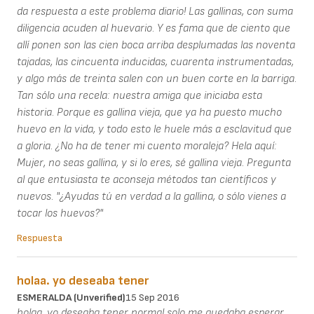
da respuesta a este problema diario! Las gallinas, con suma
diligencia acuden al huevario. Y es fama que de ciento que
allí ponen son las cien boca arriba desplumadas las noventa
tajadas, las cincuenta inducidas, cuarenta instrumentadas,
y algo más de treinta salen con un buen corte en la barriga.
Tan sólo una recela: nuestra amiga que iniciaba esta
historia. Porque es gallina vieja, que ya ha puesto mucho
huevo en la vida, y todo esto le huele más a esclavitud que
a gloria. ¿No ha de tener mi cuento moraleja? Hela aquí:
Mujer, no seas gallina, y si lo eres, sé gallina vieja. Pregunta
al que entusiasta te aconseja métodos tan científicos y
nuevos. "¿Ayudas tú en verdad a la gallina, o sólo vienes a
tocar los huevos?"
Respuesta
holaa. yo deseaba tener
ESMERALDA (unverified)
15 Sep 2016
holaa. yo deseaba tener normal solo me quedaba esperar