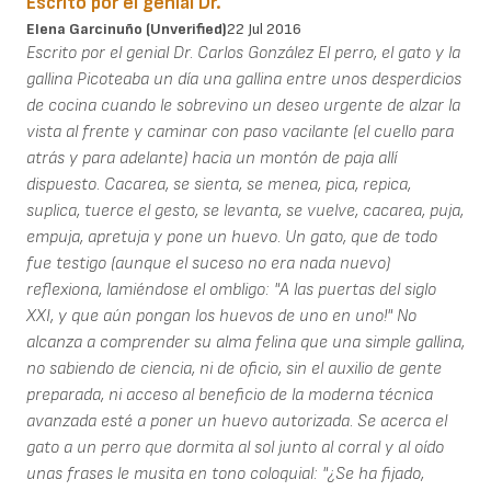
Escrito por el genial Dr.
Elena Garcinuño (unverified)
22 Jul 2016
Escrito por el genial Dr. Carlos González El perro, el gato y la
gallina Picoteaba un día una gallina entre unos desperdicios
de cocina cuando le sobrevino un deseo urgente de alzar la
vista al frente y caminar con paso vacilante (el cuello para
atrás y para adelante) hacia un montón de paja allí
dispuesto. Cacarea, se sienta, se menea, pica, repica,
suplica, tuerce el gesto, se levanta, se vuelve, cacarea, puja,
empuja, apretuja y pone un huevo. Un gato, que de todo
fue testigo (aunque el suceso no era nada nuevo)
reflexiona, lamiéndose el ombligo: "A las puertas del siglo
XXI, y que aún pongan los huevos de uno en uno!" No
alcanza a comprender su alma felina que una simple gallina,
no sabiendo de ciencia, ni de oficio, sin el auxilio de gente
preparada, ni acceso al beneficio de la moderna técnica
avanzada esté a poner un huevo autorizada. Se acerca el
gato a un perro que dormita al sol junto al corral y al oído
unas frases le musita en tono coloquial: "¿Se ha fijado,