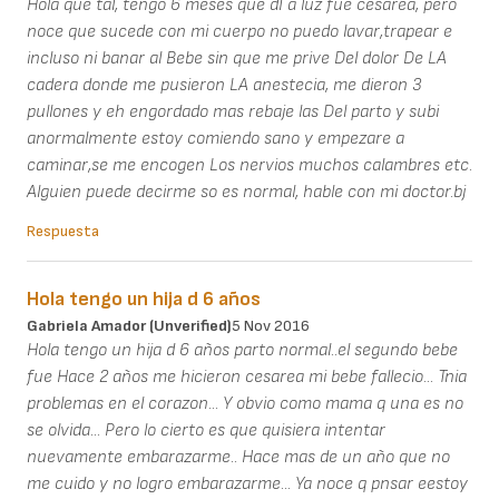
Hola que tal, tengo 6 meses que dI a luz fue cesarea, pero
noce que sucede con mi cuerpo no puedo lavar,trapear e
incluso ni banar al Bebe sin que me prive Del dolor De LA
cadera donde me pusieron LA anestecia, me dieron 3
pullones y eh engordado mas rebaje las Del parto y subi
anormalmente estoy comiendo sano y empezare a
caminar,se me encogen Los nervios muchos calambres etc.
Alguien puede decirme so es normal, hable con mi doctor.bj
Respuesta
Hola tengo un hija d 6 años
Gabriela Amador (unverified)
5 Nov 2016
Hola tengo un hija d 6 años parto normal..el segundo bebe
fue Hace 2 años me hicieron cesarea mi bebe fallecio... Tnia
problemas en el corazon... Y obvio como mama q una es no
se olvida... Pero lo cierto es que quisiera intentar
nuevamente embarazarme.. Hace mas de un año que no
me cuido y no logro embarazarme... Ya noce q pnsar eestoy