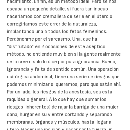
nacimiento. En fin, es un método ideal. Pero se nos
escapa un pequeño detalle, si fuera tan inocuo
naceríamos con cremallera de serie en el útero o
corregiríamos este error de la naturaleza,
implantando una a todos los fetos femeninos.
Perdónenme por el sarcasmo. Una, que ha
“disfrutado” en 2 ocasiones de este aséptico
método, no entiende muy bien si la gente realmente
se lo cree o solo lo dice por pura ignorancia. Bueno,
ignorancia y falta de sentido común. Una operación
quirúrgica abdominal, tiene una serie de riesgos que
podemos minimizar si queremos, pero que están ahí.
Por un lado, los riesgos de la anestesia, sea esta
raquídea o general. A lo que hay que sumar los
riesgos (inherentes) de rajar la barriga de una mujer
sana, hurgar en su vientre cortando y separando
membranas, órganos y músculos, hasta llegar al
útero. Hacer una incisión y sacar por la fuerza un