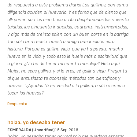
da respuesta a este problema diario! Las gallinas, con suma
diligencia acuden al huevario. Y es fama que de ciento que
allí ponen son las cien boca arriba desplumadas las noventa
tajadas, las cincuenta inducidas, cuarenta instrumentadas,
y algo más de treinta salen con un buen corte en la barriga.
Tan sólo una recela: nuestra amiga que iniciaba esta
historia. Porque es gallina vieja, que ya ha puesto mucho
huevo en la vida, y todo esto le huele más a esclavitud que
a gloria. ¿No ha de tener mi cuento moraleja? Hela aquí:
Mujer, no seas gallina, y si lo eres, sé gallina vieja. Pregunta
al que entusiasta te aconseja métodos tan científicos y
nuevos. "¿Ayudas tú en verdad a la gallina, o sólo vienes a
tocar los huevos?"
Respuesta
holaa. yo deseaba tener
ESMERALDA (unverified)
15 Sep 2016
holaa. yo deseaba tener normal solo me quedaba esperar