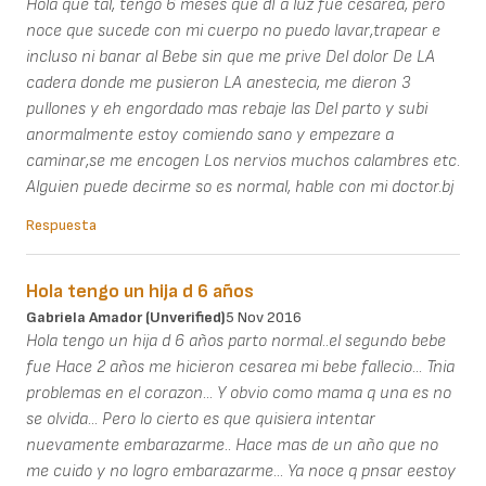
Hola que tal, tengo 6 meses que dI a luz fue cesarea, pero
noce que sucede con mi cuerpo no puedo lavar,trapear e
incluso ni banar al Bebe sin que me prive Del dolor De LA
cadera donde me pusieron LA anestecia, me dieron 3
pullones y eh engordado mas rebaje las Del parto y subi
anormalmente estoy comiendo sano y empezare a
caminar,se me encogen Los nervios muchos calambres etc.
Alguien puede decirme so es normal, hable con mi doctor.bj
Respuesta
Hola tengo un hija d 6 años
Gabriela Amador (unverified)
5 Nov 2016
Hola tengo un hija d 6 años parto normal..el segundo bebe
fue Hace 2 años me hicieron cesarea mi bebe fallecio... Tnia
problemas en el corazon... Y obvio como mama q una es no
se olvida... Pero lo cierto es que quisiera intentar
nuevamente embarazarme.. Hace mas de un año que no
me cuido y no logro embarazarme... Ya noce q pnsar eestoy