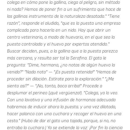
colega en cómo pone la gallina, ciega al peligro, sin método
ni nada? Hemos de poner fin a un sufrimiento que hace de
las gallinas instrumento de la naturaleza desatada." "Tiene
razón", responde el aludido, "que es la puesta una empresa
complicada para hacerla en un nido. Hay que abrir un
centro veterinario, a modo de huevario, en el que sea la
puesta controlada y el huevo por expertos atendido."
Buscar deciden, pues, a la gallina que a la puesta parezca
más cercana, y resulta ser tal la Serafina. El gato le
pregunta: "Dime, hermana, ¿no notas de algún huevo la
venida?" "Nada noto" — "¡Es puesta retenida!" "Hemos de
proceder sin dilación. Estírate para la exploración." "¿Me
siento así?" — "¡No, tonta, boca arriba!" Procede a
desplumar el perineo (¡qué vergüenza!). "Colega, ya lo veo.
Con una lavativa y una infusión de hormonas adecuada
habremos de inducir ahora la puesta; y una vez dilatada,
hacer palanca con una cuchara y recoger el huevo en una
cesta." (Hubo de dar el gato una tajada, porque, si no, no
entraba la cuchara.) Ya se extiende la voz: ¡Por fin la ciencia