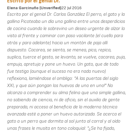
Escrito por el genial Dr.
Elena Garcinuño (unverified)
22 Jul 2016
Escrito por el genial Dr. Carlos González El perro, el gato y la
gallina Picoteaba un día una gallina entre unos desperdicios
de cocina cuando le sobrevino un deseo urgente de alzar la
vista al frente y caminar con paso vacilante (el cuello para
atrás y para adelante) hacia un montón de paja allí
dispuesto. Cacarea, se sienta, se menea, pica, repica,
suplica, tuerce el gesto, se levanta, se vuelve, cacarea, puja,
empuja, apretuja y pone un huevo. Un gato, que de todo
fue testigo (aunque el suceso no era nada nuevo)
reflexiona, lamiéndose el ombligo: "A las puertas del siglo
XXI, y que aún pongan los huevos de uno en uno!" No
alcanza a comprender su alma felina que una simple gallina,
no sabiendo de ciencia, ni de oficio, sin el auxilio de gente
preparada, ni acceso al beneficio de la moderna técnica
avanzada esté a poner un huevo autorizada. Se acerca el
gato a un perro que dormita al sol junto al corral y al oído
unas frases le musita en tono coloquial: "¿Se ha fijado,