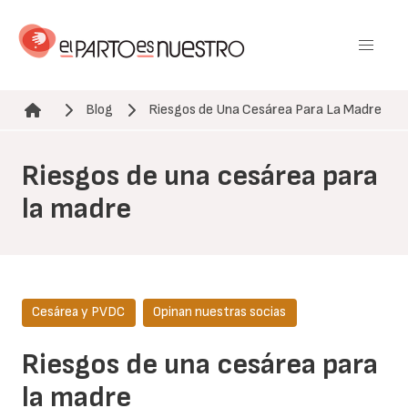
Pasar
al
contenido
principal
Blog
Riesgos de Una Cesárea Para La Madre
Ruta de navegación
Riesgos de una cesárea para
la madre
Cesárea y PVDC
Opinan nuestras socias
Riesgos de una cesárea para
la madre