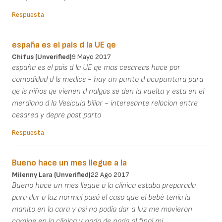
Respuesta
españa es el pais d la UE qe
Chifus (unverified)
9 Mayo 2017
españa es el pais d la UE qe mas cesareas hace por
comodidad d ls medics - hay un punto d acupuntura para
qe ls niños qe vienen d nalgas se den la vuelta y esta en el
merdiano d la Vesicula biliar - interesante relacion entre
cesarea y depre post parto
Respuesta
Bueno hace un mes llegue a la
Milenny Lara (unverified)
22 Ago 2017
Bueno hace un mes llegue a la clínica estaba preparada
para dar a luz normal pasó el caso que el bebé tenía la
manito en la cara y así no podía dar a luz me movieron
camine en la clínica y nada de nada al final mi