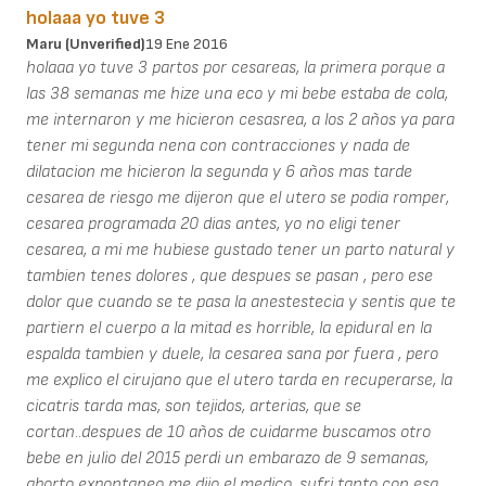
holaaa yo tuve 3
Maru (unverified)
19 Ene 2016
holaaa yo tuve 3 partos por cesareas, la primera porque a
las 38 semanas me hize una eco y mi bebe estaba de cola,
me internaron y me hicieron cesasrea, a los 2 años ya para
tener mi segunda nena con contracciones y nada de
dilatacion me hicieron la segunda y 6 años mas tarde
cesarea de riesgo me dijeron que el utero se podia romper,
cesarea programada 20 dias antes, yo no eligi tener
cesarea, a mi me hubiese gustado tener un parto natural y
tambien tenes dolores , que despues se pasan , pero ese
dolor que cuando se te pasa la anestestecia y sentis que te
partiern el cuerpo a la mitad es horrible, la epidural en la
espalda tambien y duele, la cesarea sana por fuera , pero
me explico el cirujano que el utero tarda en recuperarse, la
cicatris tarda mas, son tejidos, arterias, que se
cortan..despues de 10 años de cuidarme buscamos otro
bebe en julio del 2015 perdi un embarazo de 9 semanas,
aborto expontaneo me dijo el medico, sufri tanto con esa