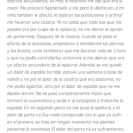
efectos secundarios, es más la matrona me dijo que era lo
mejor. Me provocó hipotensión y me paró la dilatación, a mi
niña también le afectó, le bajaron las pulsaciones y al final
me hicieron una cesaria. Yo no sabía que todo eso que me
pasaba era por culpa de la epidural, no me dieron la opción
de quitármela. Después de la cesaria, cuando se pasó el
efecto de la anestesia, empezaron a temblarme las piernas
y los brazos, unos temblores que me duraron más de 1 hora
y que no podía controlarlos, entonces sí me dijeron que era
un efecto secundario de la epidural. Además se me quedó
un dolor de espalda terrible, estuve una semana a base de
nolotil y no por el dolor de la cicatriz que era bastante, no
me podía agachar, sino por el dolor de espalda que no me
dejaba dormir. No se pasó completamente hasta que
terminó la cuarentena y pude ir al osteópata a tratarme la
espalda. En mi segundo parto no me puse la epidural, y el
dolor de parto no fue nada comparado con lo que ya sufrí
en el primero, es más en ningún momento me planteé
ponerme la anestesia. El dolor del parto no es sufriemiento,