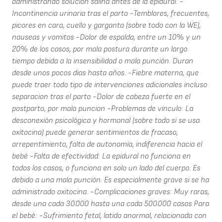
administrando solucion salina antes de la epidural. -
Incontinencia urinaria tras el parto -Temblores, frecuentes,
picores en cara, cuello y garganta (sobre todo con la WE),
nauseas y vomitos -Dolor de espalda, entre un 10% y un
20% de los casos, por mala postura durante un largo
tiempo debida a la insensibilidad o mala punción. Duran
desde unos pocos dias hasta años. -Fiebre materna, que
puede traer todo tipo de intervenciones adicionales incluso
separacion tras el parto -Dolor de cabeza fuerte en el
postparto, por mala puncion -Problemas de vínculo: La
desconexión psicológica y hormonal (sobre todo si se usa
oxitocina) puede generar sentimientos de fracaso,
arrepentimiento, falta de autonomía, indiferencia hacia el
bebé -Falta de efectividad: La epidural no funciona en
todos los casos, o funciona en solo un lado del cuerpo. Es
debido a una mala punción. Es especialmente grave si se ha
administrado oxitocina. -Complicaciones graves: Muy raras,
desde una cada 30.000 hasta una cada 500.000 casos Para
el bebé: -Sufrimiento fetal, latido anormal, relacionada con