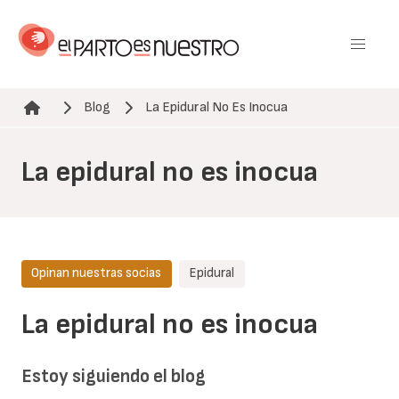
Pasar
al
contenido
principal
Blog
La Epidural No Es Inocua
Ruta de navegación
La epidural no es inocua
Opinan nuestras socias
Epidural
La epidural no es inocua
Estoy siguiendo el blog