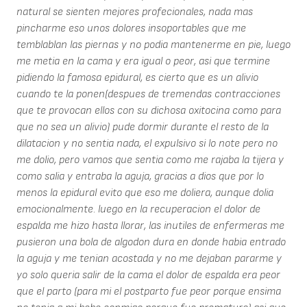
natural se sienten mejores profecionales, nada mas
pincharme eso unos dolores insoportables que me
temblablan las piernas y no podia mantenerme en pie, luego
me metia en la cama y era igual o peor, asi que termine
pidiendo la famosa epidural, es cierto que es un alivio
cuando te la ponen(despues de tremendas contracciones
que te provocan ellos con su dichosa oxitocina como para
que no sea un alivio) pude dormir durante el resto de la
dilatacion y no sentia nada, el expulsivo si lo note pero no
me dolio, pero vamos que sentia como me rajaba la tijera y
como salia y entraba la aguja, gracias a dios que por lo
menos la epidural evito que eso me doliera, aunque dolia
emocionalmente. luego en la recuperacion el dolor de
espalda me hizo hasta llorar, las inutiles de enfermeras me
pusieron una bola de algodon dura en donde habia entrado
la aguja y me tenian acostada y no me dejaban pararme y
yo solo queria salir de la cama el dolor de espalda era peor
que el parto (para mi el postparto fue peor porque ensima