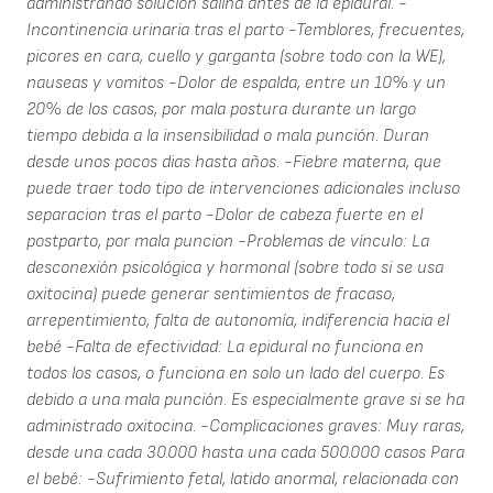
administrando solucion salina antes de la epidural. -
Incontinencia urinaria tras el parto -Temblores, frecuentes,
picores en cara, cuello y garganta (sobre todo con la WE),
nauseas y vomitos -Dolor de espalda, entre un 10% y un
20% de los casos, por mala postura durante un largo
tiempo debida a la insensibilidad o mala punción. Duran
desde unos pocos dias hasta años. -Fiebre materna, que
puede traer todo tipo de intervenciones adicionales incluso
separacion tras el parto -Dolor de cabeza fuerte en el
postparto, por mala puncion -Problemas de vínculo: La
desconexión psicológica y hormonal (sobre todo si se usa
oxitocina) puede generar sentimientos de fracaso,
arrepentimiento, falta de autonomía, indiferencia hacia el
bebé -Falta de efectividad: La epidural no funciona en
todos los casos, o funciona en solo un lado del cuerpo. Es
debido a una mala punción. Es especialmente grave si se ha
administrado oxitocina. -Complicaciones graves: Muy raras,
desde una cada 30.000 hasta una cada 500.000 casos Para
el bebé: -Sufrimiento fetal, latido anormal, relacionada con