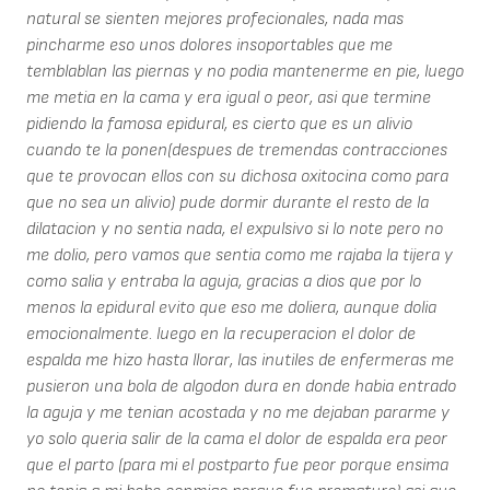
natural se sienten mejores profecionales, nada mas
pincharme eso unos dolores insoportables que me
temblablan las piernas y no podia mantenerme en pie, luego
me metia en la cama y era igual o peor, asi que termine
pidiendo la famosa epidural, es cierto que es un alivio
cuando te la ponen(despues de tremendas contracciones
que te provocan ellos con su dichosa oxitocina como para
que no sea un alivio) pude dormir durante el resto de la
dilatacion y no sentia nada, el expulsivo si lo note pero no
me dolio, pero vamos que sentia como me rajaba la tijera y
como salia y entraba la aguja, gracias a dios que por lo
menos la epidural evito que eso me doliera, aunque dolia
emocionalmente. luego en la recuperacion el dolor de
espalda me hizo hasta llorar, las inutiles de enfermeras me
pusieron una bola de algodon dura en donde habia entrado
la aguja y me tenian acostada y no me dejaban pararme y
yo solo queria salir de la cama el dolor de espalda era peor
que el parto (para mi el postparto fue peor porque ensima