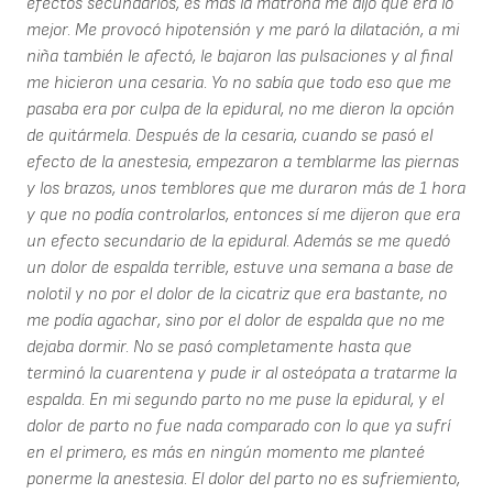
efectos secundarios, es más la matrona me dijo que era lo
mejor. Me provocó hipotensión y me paró la dilatación, a mi
niña también le afectó, le bajaron las pulsaciones y al final
me hicieron una cesaria. Yo no sabía que todo eso que me
pasaba era por culpa de la epidural, no me dieron la opción
de quitármela. Después de la cesaria, cuando se pasó el
efecto de la anestesia, empezaron a temblarme las piernas
y los brazos, unos temblores que me duraron más de 1 hora
y que no podía controlarlos, entonces sí me dijeron que era
un efecto secundario de la epidural. Además se me quedó
un dolor de espalda terrible, estuve una semana a base de
nolotil y no por el dolor de la cicatriz que era bastante, no
me podía agachar, sino por el dolor de espalda que no me
dejaba dormir. No se pasó completamente hasta que
terminó la cuarentena y pude ir al osteópata a tratarme la
espalda. En mi segundo parto no me puse la epidural, y el
dolor de parto no fue nada comparado con lo que ya sufrí
en el primero, es más en ningún momento me planteé
ponerme la anestesia. El dolor del parto no es sufriemiento,