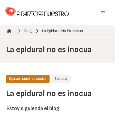
Pasar
al
contenido
principal
Blog
La Epidural No Es Inocua
Ruta de navegación
La epidural no es inocua
Opinan nuestras socias
Epidural
La epidural no es inocua
Estoy siguiendo el blog