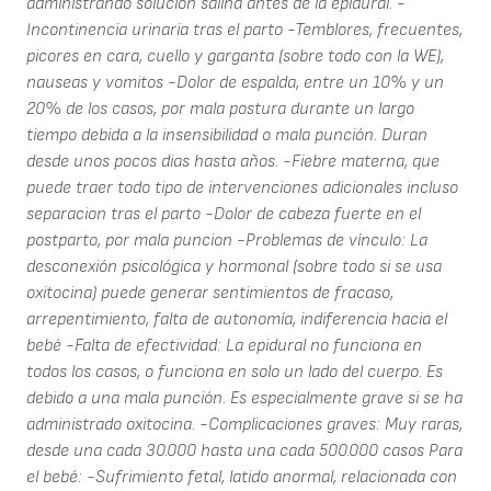
administrando solucion salina antes de la epidural. -
Incontinencia urinaria tras el parto -Temblores, frecuentes,
picores en cara, cuello y garganta (sobre todo con la WE),
nauseas y vomitos -Dolor de espalda, entre un 10% y un
20% de los casos, por mala postura durante un largo
tiempo debida a la insensibilidad o mala punción. Duran
desde unos pocos dias hasta años. -Fiebre materna, que
puede traer todo tipo de intervenciones adicionales incluso
separacion tras el parto -Dolor de cabeza fuerte en el
postparto, por mala puncion -Problemas de vínculo: La
desconexión psicológica y hormonal (sobre todo si se usa
oxitocina) puede generar sentimientos de fracaso,
arrepentimiento, falta de autonomía, indiferencia hacia el
bebé -Falta de efectividad: La epidural no funciona en
todos los casos, o funciona en solo un lado del cuerpo. Es
debido a una mala punción. Es especialmente grave si se ha
administrado oxitocina. -Complicaciones graves: Muy raras,
desde una cada 30.000 hasta una cada 500.000 casos Para
el bebé: -Sufrimiento fetal, latido anormal, relacionada con