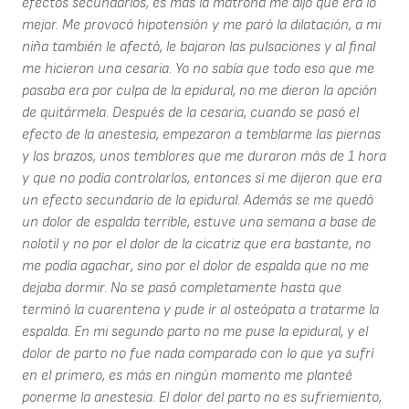
efectos secundarios, es más la matrona me dijo que era lo
mejor. Me provocó hipotensión y me paró la dilatación, a mi
niña también le afectó, le bajaron las pulsaciones y al final
me hicieron una cesaria. Yo no sabía que todo eso que me
pasaba era por culpa de la epidural, no me dieron la opción
de quitármela. Después de la cesaria, cuando se pasó el
efecto de la anestesia, empezaron a temblarme las piernas
y los brazos, unos temblores que me duraron más de 1 hora
y que no podía controlarlos, entonces sí me dijeron que era
un efecto secundario de la epidural. Además se me quedó
un dolor de espalda terrible, estuve una semana a base de
nolotil y no por el dolor de la cicatriz que era bastante, no
me podía agachar, sino por el dolor de espalda que no me
dejaba dormir. No se pasó completamente hasta que
terminó la cuarentena y pude ir al osteópata a tratarme la
espalda. En mi segundo parto no me puse la epidural, y el
dolor de parto no fue nada comparado con lo que ya sufrí
en el primero, es más en ningún momento me planteé
ponerme la anestesia. El dolor del parto no es sufriemiento,