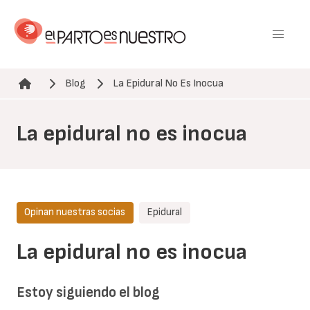
Pasar
al
contenido
principal
Blog
La Epidural No Es Inocua
Ruta de navegación
La epidural no es inocua
Opinan nuestras socias
Epidural
La epidural no es inocua
Estoy siguiendo el blog