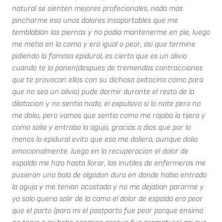
natural se sienten mejores profecionales, nada mas
pincharme eso unos dolores insoportables que me
temblablan las piernas y no podia mantenerme en pie, luego
me metia en la cama y era igual o peor, asi que termine
pidiendo la famosa epidural, es cierto que es un alivio
cuando te la ponen(despues de tremendas contracciones
que te provocan ellos con su dichosa oxitocina como para
que no sea un alivio) pude dormir durante el resto de la
dilatacion y no sentia nada, el expulsivo si lo note pero no
me dolio, pero vamos que sentia como me rajaba la tijera y
como salia y entraba la aguja, gracias a dios que por lo
menos la epidural evito que eso me doliera, aunque dolia
emocionalmente. luego en la recuperacion el dolor de
espalda me hizo hasta llorar, las inutiles de enfermeras me
pusieron una bola de algodon dura en donde habia entrado
la aguja y me tenian acostada y no me dejaban pararme y
yo solo queria salir de la cama el dolor de espalda era peor
que el parto (para mi el postparto fue peor porque ensima