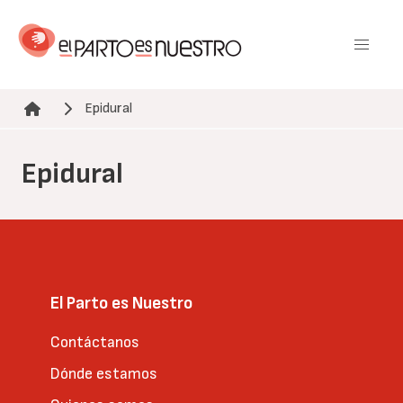
Pasar
al
contenido
principal
Epidural
Ruta de navegación
Epidural
El Parto es Nuestro
Contáctanos
Dónde estamos