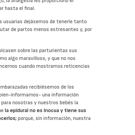
o, la analgesia les proporcionó el
 hasta el final.
as usuarias dejásemos de tenerle tanto
frutar de partos menos estresantes y, por
olcasen sobre las parturientas sus
omo algo maravilloso, y que no nos
nvencernos cuando mostramos reticencias
 embarazadas recibiésemos de los
e bien-informarnos- una información
r para nosotras y nuestros bebés la
que
la epidural no es inocua y tiene sus
ocerlos;
porque, sin información, nuestra