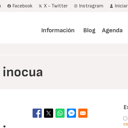
m
Facebook
X - Twitter
Instragram
Inicia
Navegación
principal
Información
Blog
Agenda
s inocua
E
co