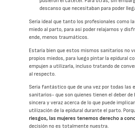
pusieron el catéter. Para otras, sin embarg
descanso que necesitaban para poder llegar
Sería ideal que tanto los profesionales como l
miedo al parto, para así poder relajarnos y dis
ende, menos traumáticos.
Estaría bien que estos mismos sanitarios no v
propios miedos, para luego pintar la epidural c
empujen a utilizarla, incluso tratando de co
al respecto.
Sería fantástico que de una vez por todas las
sanitarios- que son quienes tienen el deber d
sincera y veraz acerca de lo que puede implica
utilización de la epidural durante el parto. Por
riesgos, las mujeres tenemos derecho a con
decisión no es totalmente nuestra.