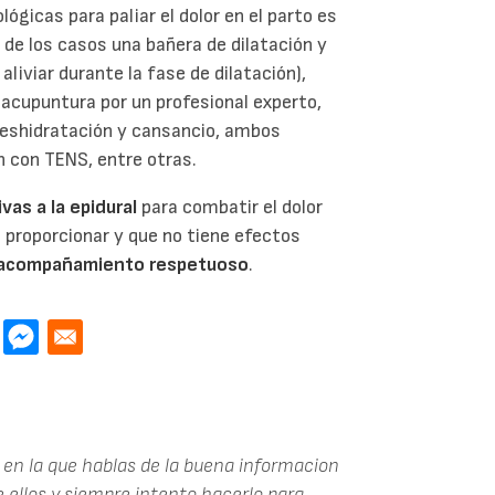
ógicas para paliar el dolor en el parto es
 de los casos una bañera de dilatación y
liviar durante la fase de dilatación),
 acupuntura por un profesional experto,
deshidratación y cansancio, ambos
n con TENS, entre otras.
vas a la epidural
para combatir el dolor
de proporcionar y que no tiene efectos
l acompañamiento respetuoso
.
 en la que hablas de la buena informacion
de ellos y siempre intento hacerlo para