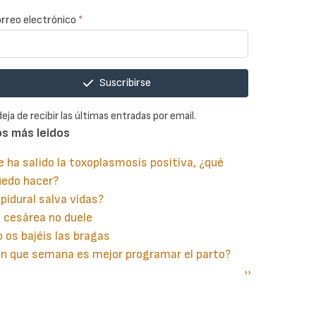
rreo electrónico
*
Suscribirse
deja de recibir las últimas entradas por email.
os más leidos
 ha salido la toxoplasmosis positiva, ¿qué
uedo hacer?
pidural salva vidas?
 cesárea no duele
 os bajéis las bragas
n que semana es mejor programar el parto?
gina
aginación
Siguiente
››
terior
página