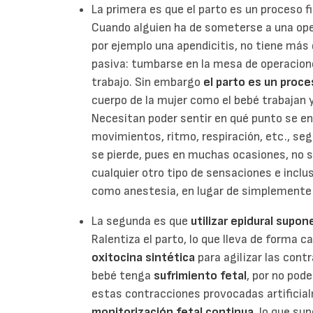
La primera es que el parto es un proceso fi
Cuando alguien ha de someterse a una ope
por ejemplo una apendicitis, no tiene más
pasiva: tumbarse en la mesa de operacione
trabajo. Sin embargo
el parto es un proce
cuerpo de la mujer como el bebé trabajan y
Necesitan poder sentir en qué punto se e
movimientos, ritmo, respiración, etc., se
se pierde, pues en muchas ocasiones, no so
cualquier otro tipo de sensaciones e inclus
como anestesia, en lugar de simplemente
La segunda es que
utilizar epidural supo
Ralentiza el parto, lo que lleva de forma ca
oxitocina sintética
para agilizar las cont
bebé tenga
sufrimiento fetal
, por no pode
estas contracciones provocadas artificia
monitorización fetal continua
, lo que su