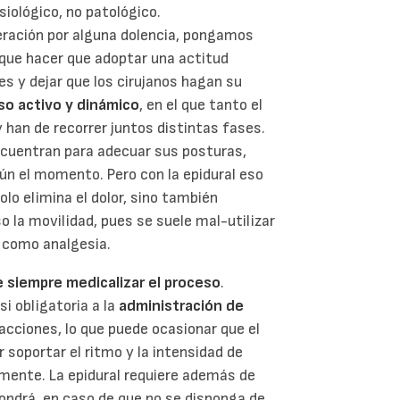
siológico, no patológico.
ración por alguna dolencia, pongamos
 que hacer que adoptar una actitud
s y dejar que los cirujanos hagan su
so activo y dinámico
, en el que tanto el
 han de recorrer juntos distintas fases.
ncuentran para adecuar sus posturas,
gún el momento. Pero con la epidural eso
lo elimina el dolor, sino también
o la movilidad, pues se suele mal-utilizar
 como analgesia.
ne siempre medicalizar el proceso
.
si obligatoria a la
administración de
racciones, lo que puede ocasionar que el
r soportar el ritmo y la intensidad de
lmente. La epidural requiere además de
pondrá, en caso de que no se disponga de