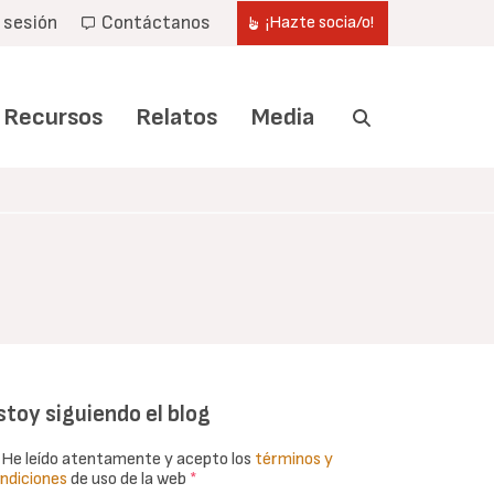
r sesión
Contáctanos
¡Hazte socia/o!
Recursos
Relatos
Media
stoy siguiendo el blog
He leído atentamente y acepto los
términos y
ndiciones
de uso de la web
*