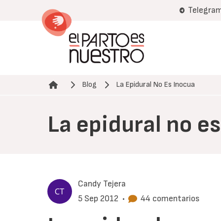
Pasar
Telegra
al
contenido
principal
Blog
La Epidural No Es Inocua
Ruta de navegación
La epidural no e
Candy Tejera
5 Sep 2012
•
44 comentarios