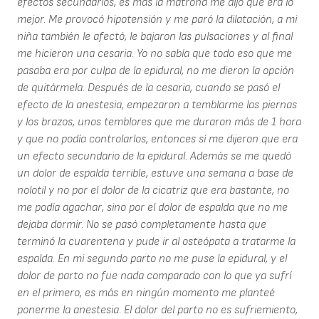
efectos secundarios, es más la matrona me dijo que era lo
mejor. Me provocó hipotensión y me paró la dilatación, a mi
niña también le afectó, le bajaron las pulsaciones y al final
me hicieron una cesaria. Yo no sabía que todo eso que me
pasaba era por culpa de la epidural, no me dieron la opción
de quitármela. Después de la cesaria, cuando se pasó el
efecto de la anestesia, empezaron a temblarme las piernas
y los brazos, unos temblores que me duraron más de 1 hora
y que no podía controlarlos, entonces sí me dijeron que era
un efecto secundario de la epidural. Además se me quedó
un dolor de espalda terrible, estuve una semana a base de
nolotil y no por el dolor de la cicatriz que era bastante, no
me podía agachar, sino por el dolor de espalda que no me
dejaba dormir. No se pasó completamente hasta que
terminó la cuarentena y pude ir al osteópata a tratarme la
espalda. En mi segundo parto no me puse la epidural, y el
dolor de parto no fue nada comparado con lo que ya sufrí
en el primero, es más en ningún momento me planteé
ponerme la anestesia. El dolor del parto no es sufriemiento,