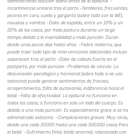
administrando solucion salina antes de la epidural. -
Incontinencia urinaria tras el parto -Temblores, frecuentes,
picores en cara, cuello y garganta (sobre todo con la WE),
nauseas y vomitos -Dolor de espalda, entre un 10% y un
20% de los casos, por mala postura durante un largo
tiempo debida a la insensibilidad o mala punción. Duran
desde unos pocos dias hasta años. -Fiebre materna, que
puede traer todo tipo de intervenciones adicionales incluso
separacion tras el parto -Dolor de cabeza fuerte en el
postparto, por mala puncion -Problemas de vínculo: La
desconexión psicológica y hormonal (sobre todo si se usa
oxitocina) puede generar sentimientos de fracaso,
arrepentimiento, falta de autonomía, indiferencia hacia el
bebé -Falta de efectividad: La epidural no funciona en
todos los casos, o funciona en solo un lado del cuerpo. Es
debido a una mala punción. Es especialmente grave si se ha
administrado oxitocina. -Complicaciones graves: Muy raras,
desde una cada 30.000 hasta una cada 500.000 casos Para
el bebé: -Sufrimiento fetal, latido anormal, relacionada con