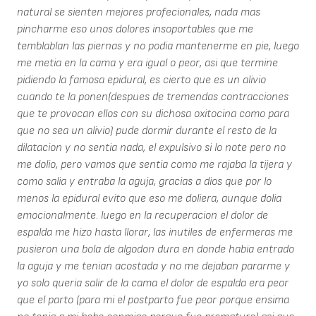
natural se sienten mejores profecionales, nada mas
pincharme eso unos dolores insoportables que me
temblablan las piernas y no podia mantenerme en pie, luego
me metia en la cama y era igual o peor, asi que termine
pidiendo la famosa epidural, es cierto que es un alivio
cuando te la ponen(despues de tremendas contracciones
que te provocan ellos con su dichosa oxitocina como para
que no sea un alivio) pude dormir durante el resto de la
dilatacion y no sentia nada, el expulsivo si lo note pero no
me dolio, pero vamos que sentia como me rajaba la tijera y
como salia y entraba la aguja, gracias a dios que por lo
menos la epidural evito que eso me doliera, aunque dolia
emocionalmente. luego en la recuperacion el dolor de
espalda me hizo hasta llorar, las inutiles de enfermeras me
pusieron una bola de algodon dura en donde habia entrado
la aguja y me tenian acostada y no me dejaban pararme y
yo solo queria salir de la cama el dolor de espalda era peor
que el parto (para mi el postparto fue peor porque ensima