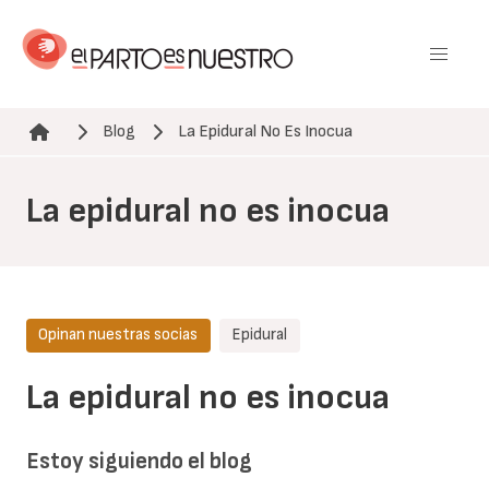
Pasar
al
contenido
principal
Blog
La Epidural No Es Inocua
Ruta de navegación
La epidural no es inocua
Opinan nuestras socias
Epidural
La epidural no es inocua
Estoy siguiendo el blog