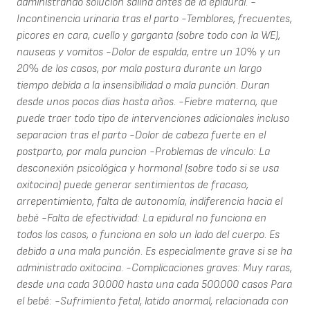
administrando solucion salina antes de la epidural. -
Incontinencia urinaria tras el parto -Temblores, frecuentes,
picores en cara, cuello y garganta (sobre todo con la WE),
nauseas y vomitos -Dolor de espalda, entre un 10% y un
20% de los casos, por mala postura durante un largo
tiempo debida a la insensibilidad o mala punción. Duran
desde unos pocos dias hasta años. -Fiebre materna, que
puede traer todo tipo de intervenciones adicionales incluso
separacion tras el parto -Dolor de cabeza fuerte en el
postparto, por mala puncion -Problemas de vínculo: La
desconexión psicológica y hormonal (sobre todo si se usa
oxitocina) puede generar sentimientos de fracaso,
arrepentimiento, falta de autonomía, indiferencia hacia el
bebé -Falta de efectividad: La epidural no funciona en
todos los casos, o funciona en solo un lado del cuerpo. Es
debido a una mala punción. Es especialmente grave si se ha
administrado oxitocina. -Complicaciones graves: Muy raras,
desde una cada 30.000 hasta una cada 500.000 casos Para
el bebé: -Sufrimiento fetal, latido anormal, relacionada con