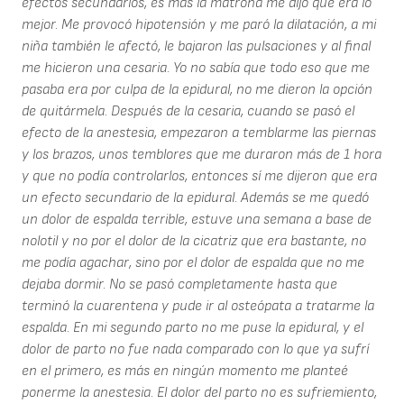
efectos secundarios, es más la matrona me dijo que era lo
mejor. Me provocó hipotensión y me paró la dilatación, a mi
niña también le afectó, le bajaron las pulsaciones y al final
me hicieron una cesaria. Yo no sabía que todo eso que me
pasaba era por culpa de la epidural, no me dieron la opción
de quitármela. Después de la cesaria, cuando se pasó el
efecto de la anestesia, empezaron a temblarme las piernas
y los brazos, unos temblores que me duraron más de 1 hora
y que no podía controlarlos, entonces sí me dijeron que era
un efecto secundario de la epidural. Además se me quedó
un dolor de espalda terrible, estuve una semana a base de
nolotil y no por el dolor de la cicatriz que era bastante, no
me podía agachar, sino por el dolor de espalda que no me
dejaba dormir. No se pasó completamente hasta que
terminó la cuarentena y pude ir al osteópata a tratarme la
espalda. En mi segundo parto no me puse la epidural, y el
dolor de parto no fue nada comparado con lo que ya sufrí
en el primero, es más en ningún momento me planteé
ponerme la anestesia. El dolor del parto no es sufriemiento,