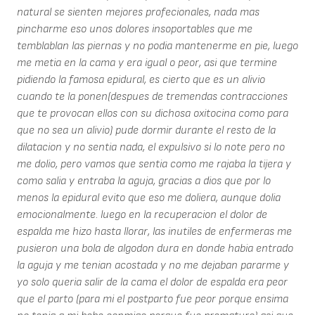
natural se sienten mejores profecionales, nada mas
pincharme eso unos dolores insoportables que me
temblablan las piernas y no podia mantenerme en pie, luego
me metia en la cama y era igual o peor, asi que termine
pidiendo la famosa epidural, es cierto que es un alivio
cuando te la ponen(despues de tremendas contracciones
que te provocan ellos con su dichosa oxitocina como para
que no sea un alivio) pude dormir durante el resto de la
dilatacion y no sentia nada, el expulsivo si lo note pero no
me dolio, pero vamos que sentia como me rajaba la tijera y
como salia y entraba la aguja, gracias a dios que por lo
menos la epidural evito que eso me doliera, aunque dolia
emocionalmente. luego en la recuperacion el dolor de
espalda me hizo hasta llorar, las inutiles de enfermeras me
pusieron una bola de algodon dura en donde habia entrado
la aguja y me tenian acostada y no me dejaban pararme y
yo solo queria salir de la cama el dolor de espalda era peor
que el parto (para mi el postparto fue peor porque ensima