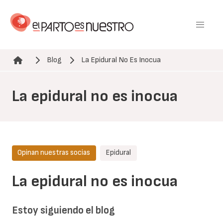
Pasar
al
contenido
principal
Blog
La Epidural No Es Inocua
Ruta de navegación
La epidural no es inocua
Opinan nuestras socias
Epidural
La epidural no es inocua
Estoy siguiendo el blog