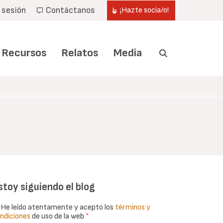
r sesión
Contáctanos
¡Hazte socia/o!
Recursos
Relatos
Media
stoy siguiendo el blog
He leído atentamente y acepto los
términos y
ndiciones
de uso de la web
*