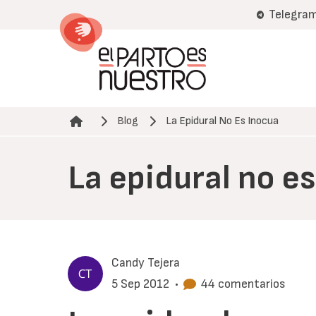
Pasar
Telegra
al
contenido
principal
Blog
La Epidural No Es Inocua
Ruta de navegación
La epidural no e
Candy Tejera
5 Sep 2012
•
44 comentarios