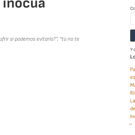
s inocua
Co
ufrir si podemos evitarlo?”, “tú no te
Y 
L
Pa
e
M
Ri
La
d
In
Si
››
P
pá