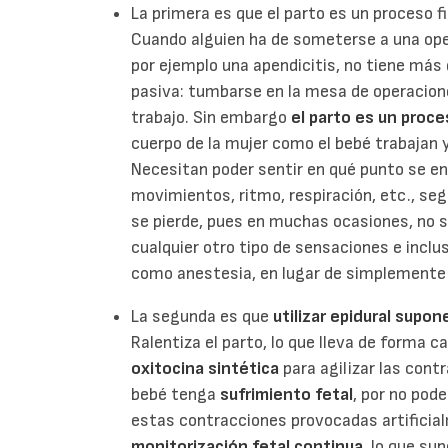
La primera es que el parto es un proceso fi
Cuando alguien ha de someterse a una ope
por ejemplo una apendicitis, no tiene más
pasiva: tumbarse en la mesa de operacione
trabajo. Sin embargo
el parto es un proce
cuerpo de la mujer como el bebé trabajan y
Necesitan poder sentir en qué punto se e
movimientos, ritmo, respiración, etc., se
se pierde, pues en muchas ocasiones, no so
cualquier otro tipo de sensaciones e inclus
como anestesia, en lugar de simplemente
La segunda es que
utilizar epidural supo
Ralentiza el parto, lo que lleva de forma ca
oxitocina sintética
para agilizar las cont
bebé tenga
sufrimiento fetal
, por no pode
estas contracciones provocadas artificia
monitorización fetal continua
, lo que su