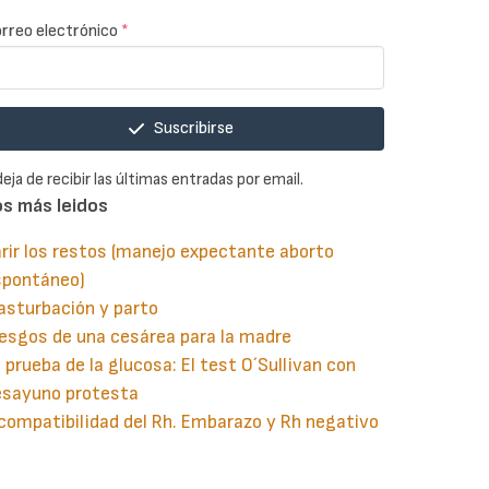
rreo electrónico
*
Suscribirse
deja de recibir las últimas entradas por email.
os más leidos
rir los restos (manejo expectante aborto
spontáneo)
asturbación y parto
esgos de una cesárea para la madre
 prueba de la glucosa: El test O´Sullivan con
esayuno protesta
compatibilidad del Rh. Embarazo y Rh negativo
guiente
aginación
gina