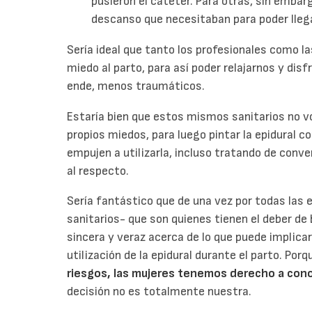
pusieron el catéter. Para otras, sin embarg
descanso que necesitaban para poder llegar
Sería ideal que tanto los profesionales como l
miedo al parto, para así poder relajarnos y dis
ende, menos traumáticos.
Estaría bien que estos mismos sanitarios no v
propios miedos, para luego pintar la epidural c
empujen a utilizarla, incluso tratando de co
al respecto.
Sería fantástico que de una vez por todas las
sanitarios- que son quienes tienen el deber d
sincera y veraz acerca de lo que puede implica
utilización de la epidural durante el parto. Por
riesgos, las mujeres tenemos derecho a con
decisión no es totalmente nuestra.