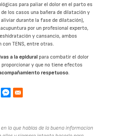
ógicas para paliar el dolor en el parto es
 de los casos una bañera de dilatación y
liviar durante la fase de dilatación),
 acupuntura por un profesional experto,
deshidratación y cansancio, ambos
n con TENS, entre otras.
vas a la epidural
para combatir el dolor
de proporcionar y que no tiene efectos
l acompañamiento respetuoso
.
 en la que hablas de la buena informacion
de ellos y siempre intento hacerlo para