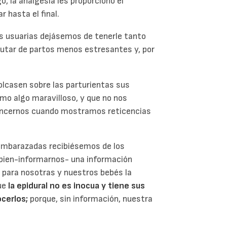
o, la analgesia les proporcionó el
 hasta el final.
as usuarias dejásemos de tenerle tanto
frutar de partos menos estresantes y, por
olcasen sobre las parturientas sus
omo algo maravilloso, y que no nos
nvencernos cuando mostramos reticencias
 embarazadas recibiésemos de los
e bien-informarnos- una información
r para nosotras y nuestros bebés la
que
la epidural no es inocua y tiene sus
ocerlos;
porque, sin información, nuestra