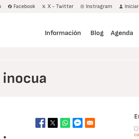
m
Facebook
X - Twitter
Instragram
Inicia
Navegación
principal
Información
Blog
Agenda
s inocua
E
co