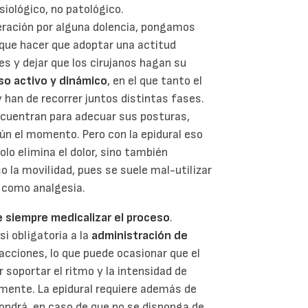
siológico, no patológico.
ración por alguna dolencia, pongamos
 que hacer que adoptar una actitud
s y dejar que los cirujanos hagan su
so activo y dinámico
, en el que tanto el
 han de recorrer juntos distintas fases.
ncuentran para adecuar sus posturas,
gún el momento. Pero con la epidural eso
lo elimina el dolor, sino también
o la movilidad, pues se suele mal-utilizar
 como analgesia.
ne siempre medicalizar el proceso
.
si obligatoria a la
administración de
racciones, lo que puede ocasionar que el
r soportar el ritmo y la intensidad de
lmente. La epidural requiere además de
pondrá, en caso de que no se disponga de