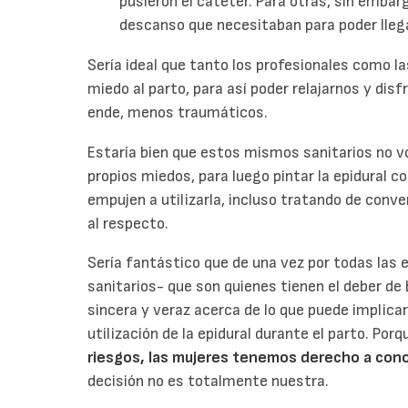
pusieron el catéter. Para otras, sin embarg
descanso que necesitaban para poder llegar
Sería ideal que tanto los profesionales como l
miedo al parto, para así poder relajarnos y dis
ende, menos traumáticos.
Estaría bien que estos mismos sanitarios no v
propios miedos, para luego pintar la epidural c
empujen a utilizarla, incluso tratando de co
al respecto.
Sería fantástico que de una vez por todas las
sanitarios- que son quienes tienen el deber d
sincera y veraz acerca de lo que puede implica
utilización de la epidural durante el parto. Por
riesgos, las mujeres tenemos derecho a con
decisión no es totalmente nuestra.