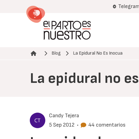
Pasar
Telegra
al
contenido
principal
Blog
La Epidural No Es Inocua
Ruta de navegación
La epidural no e
Candy Tejera
5 Sep 2012
•
44 comentarios