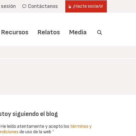
r sesión
Contáctanos
¡Hazte socia/o!
Recursos
Relatos
Media
stoy siguiendo el blog
He leído atentamente y acepto los
términos y
ndiciones
de uso de la web
*