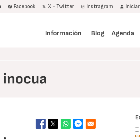
m
Facebook
X - Twitter
Instragram
Inicia
Navegación
principal
Información
Blog
Agenda
s inocua
E
co