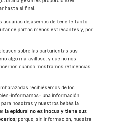
o, la analgesia les proporcionó el
 hasta el final.
as usuarias dejásemos de tenerle tanto
frutar de partos menos estresantes y, por
olcasen sobre las parturientas sus
omo algo maravilloso, y que no nos
nvencernos cuando mostramos reticencias
 embarazadas recibiésemos de los
e bien-informarnos- una información
r para nosotras y nuestros bebés la
que
la epidural no es inocua y tiene sus
ocerlos;
porque, sin información, nuestra