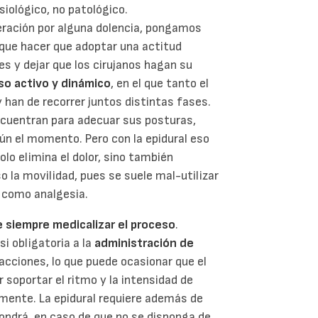
siológico, no patológico.
ración por alguna dolencia, pongamos
 que hacer que adoptar una actitud
s y dejar que los cirujanos hagan su
so activo y dinámico
, en el que tanto el
 han de recorrer juntos distintas fases.
ncuentran para adecuar sus posturas,
gún el momento. Pero con la epidural eso
lo elimina el dolor, sino también
o la movilidad, pues se suele mal-utilizar
 como analgesia.
ne siempre medicalizar el proceso
.
si obligatoria a la
administración de
racciones, lo que puede ocasionar que el
r soportar el ritmo y la intensidad de
lmente. La epidural requiere además de
pondrá, en caso de que no se disponga de