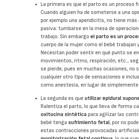
La primera es que el parto es un proceso fi
Cuando alguien ha de someterse a una ope
por ejemplo una apendicitis, no tiene más
pasiva: tumbarse en la mesa de operacione
trabajo. Sin embargo
el parto es un proce
cuerpo de la mujer como el bebé trabajan y
Necesitan poder sentir en qué punto se e
movimientos, ritmo, respiración, etc., se
se pierde, pues en muchas ocasiones, no so
cualquier otro tipo de sensaciones e inclus
como anestesia, en lugar de simplemente
La segunda es que
utilizar epidural supo
Ralentiza el parto, lo que lleva de forma ca
oxitocina sintética
para agilizar las cont
bebé tenga
sufrimiento fetal
, por no pode
estas contracciones provocadas artificia
monitorización fetal continua
, lo que su