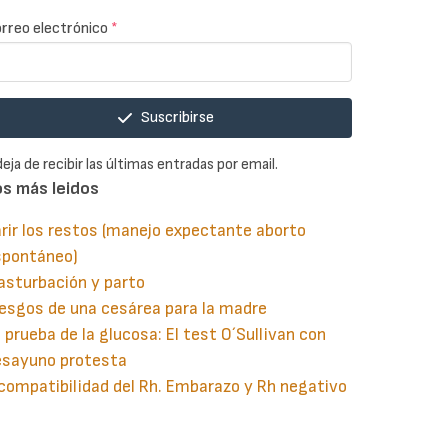
rreo electrónico
*
Suscribirse
deja de recibir las últimas entradas por email.
os más leidos
rir los restos (manejo expectante aborto
spontáneo)
asturbación y parto
esgos de una cesárea para la madre
 prueba de la glucosa: El test O´Sullivan con
esayuno protesta
compatibilidad del Rh. Embarazo y Rh negativo
guiente
aginación
gina