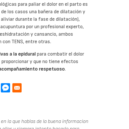
ógicas para paliar el dolor en el parto es
 de los casos una bañera de dilatación y
liviar durante la fase de dilatación),
 acupuntura por un profesional experto,
deshidratación y cansancio, ambos
n con TENS, entre otras.
vas a la epidural
para combatir el dolor
de proporcionar y que no tiene efectos
l acompañamiento respetuoso
.
 en la que hablas de la buena informacion
de ellos y siempre intento hacerlo para