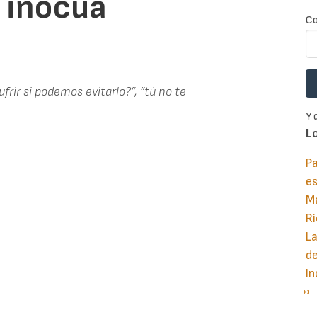
s inocua
Co
ufrir si podemos evitarlo?”, “tú no te
Y 
L
Pa
e
M
Ri
La
d
In
Si
››
P
pá