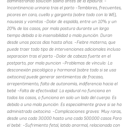
administrando solucion salina antes de la epidural. -
Incontinencia urinaria tras el parto -Temblores, frecuentes,
picores en cara, cuello y garganta (sobre todo con la WE),
nauseas y vomitos -Dolor de espalda, entre un 10% y un
20% de los casos, por mala postura durante un largo
tiempo debida a la insensibilidad o mala punción. Duran
desde unos pocos dias hasta años. -Fiebre materna, que
puede traer todo tipo de intervenciones adicionales incluso
separacion tras el parto -Dolor de cabeza fuerte en el
postparto, por mala puncion -Problemas de vínculo: La
desconexión psicológica y hormonal (sobre todo si se usa
oxitocina) puede generar sentimientos de fracaso,
arrepentimiento, falta de autonomía, indiferencia hacia el
bebé -Falta de efectividad: La epidural no funciona en
todos los casos, o funciona en solo un lado del cuerpo. Es
debido a una mala punción. Es especialmente grave si se ha
administrado oxitocina. -Complicaciones graves: Muy raras,
desde una cada 30.000 hasta una cada 500.000 casos Para
el bebé: -Sufrimiento fetal, latido anormal, relacionada con