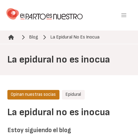
Pasar
al
contenido
principal
Blog
La Epidural No Es Inocua
Ruta de navegación
La epidural no es inocua
Opinan nuestras socias
Epidural
La epidural no es inocua
Estoy siguiendo el blog