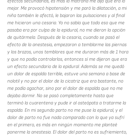
efectos secundarios, es más la matrona me dijo que era lo
mejor. Me provocó hipotensión y me paró la dilatación, a mi
niña también le afectó, le bajaron las pulsaciones y al final
me hicieron una cesaria. Yo no sabía que todo eso que me
pasaba era por culpa de la epidural, no me dieron la opción
de quitármela. Después de la cesaria, cuando se pasó el
efecto de la anestesia, empezaron a temblarme las piernas
y los brazos, unos temblores que me duraron más de 1 hora
y que no podía controlarlos, entonces sí me dijeron que era
un efecto secundario de la epidural. Además se me quedó
un dolor de espalda terrible, estuve una semana a base de
nolotil y no por el dolor de la cicatriz que era bastante, no
me podía agachar, sino por el dolor de espalda que no me
dejaba dormir. No se pasó completamente hasta que
terminó la cuarentena y pude ir al osteópata a tratarme la
espalda. En mi segundo parto no me puse la epidural, y el
dolor de parto no fue nada comparado con lo que ya sufrí
en el primero, es más en ningún momento me planteé
ponerme la anestesia. El dolor del parto no es sufriemiento,