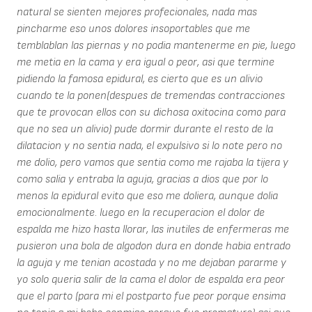
natural se sienten mejores profecionales, nada mas
pincharme eso unos dolores insoportables que me
temblablan las piernas y no podia mantenerme en pie, luego
me metia en la cama y era igual o peor, asi que termine
pidiendo la famosa epidural, es cierto que es un alivio
cuando te la ponen(despues de tremendas contracciones
que te provocan ellos con su dichosa oxitocina como para
que no sea un alivio) pude dormir durante el resto de la
dilatacion y no sentia nada, el expulsivo si lo note pero no
me dolio, pero vamos que sentia como me rajaba la tijera y
como salia y entraba la aguja, gracias a dios que por lo
menos la epidural evito que eso me doliera, aunque dolia
emocionalmente. luego en la recuperacion el dolor de
espalda me hizo hasta llorar, las inutiles de enfermeras me
pusieron una bola de algodon dura en donde habia entrado
la aguja y me tenian acostada y no me dejaban pararme y
yo solo queria salir de la cama el dolor de espalda era peor
que el parto (para mi el postparto fue peor porque ensima