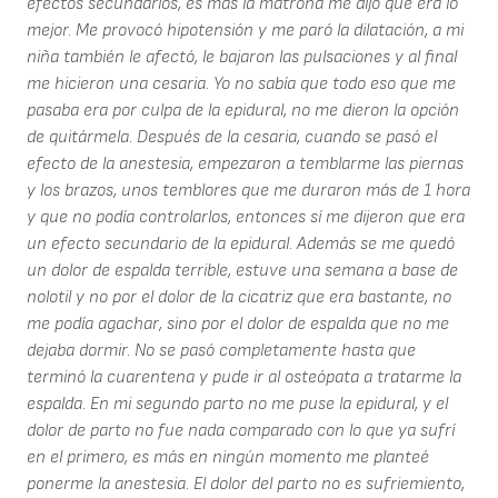
efectos secundarios, es más la matrona me dijo que era lo
mejor. Me provocó hipotensión y me paró la dilatación, a mi
niña también le afectó, le bajaron las pulsaciones y al final
me hicieron una cesaria. Yo no sabía que todo eso que me
pasaba era por culpa de la epidural, no me dieron la opción
de quitármela. Después de la cesaria, cuando se pasó el
efecto de la anestesia, empezaron a temblarme las piernas
y los brazos, unos temblores que me duraron más de 1 hora
y que no podía controlarlos, entonces sí me dijeron que era
un efecto secundario de la epidural. Además se me quedó
un dolor de espalda terrible, estuve una semana a base de
nolotil y no por el dolor de la cicatriz que era bastante, no
me podía agachar, sino por el dolor de espalda que no me
dejaba dormir. No se pasó completamente hasta que
terminó la cuarentena y pude ir al osteópata a tratarme la
espalda. En mi segundo parto no me puse la epidural, y el
dolor de parto no fue nada comparado con lo que ya sufrí
en el primero, es más en ningún momento me planteé
ponerme la anestesia. El dolor del parto no es sufriemiento,