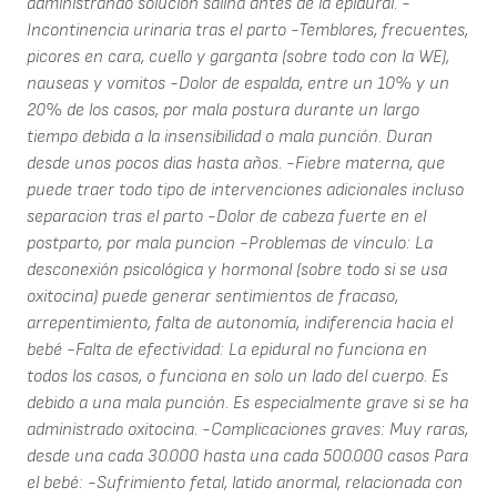
administrando solucion salina antes de la epidural. -
Incontinencia urinaria tras el parto -Temblores, frecuentes,
picores en cara, cuello y garganta (sobre todo con la WE),
nauseas y vomitos -Dolor de espalda, entre un 10% y un
20% de los casos, por mala postura durante un largo
tiempo debida a la insensibilidad o mala punción. Duran
desde unos pocos dias hasta años. -Fiebre materna, que
puede traer todo tipo de intervenciones adicionales incluso
separacion tras el parto -Dolor de cabeza fuerte en el
postparto, por mala puncion -Problemas de vínculo: La
desconexión psicológica y hormonal (sobre todo si se usa
oxitocina) puede generar sentimientos de fracaso,
arrepentimiento, falta de autonomía, indiferencia hacia el
bebé -Falta de efectividad: La epidural no funciona en
todos los casos, o funciona en solo un lado del cuerpo. Es
debido a una mala punción. Es especialmente grave si se ha
administrado oxitocina. -Complicaciones graves: Muy raras,
desde una cada 30.000 hasta una cada 500.000 casos Para
el bebé: -Sufrimiento fetal, latido anormal, relacionada con