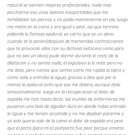
natural se sienten mejores profecionales, nada mas
pincharme eso unos dolores insoportables que me
temblablan las piernas y no podia mantenerme en pie, luego
me metia en la cama y era igual o peor, asi que termine
pidiendo la famosa epidural, es cierto que es un alivio
cuando te la ponen(despues de tremendas contracciones
que te provocan ellos con su dichosa oxitocina como para
que no sea un alivio) pude dormir durante el resto de la
dilatacion y no sentia nada, el expulsivo si lo note pero no
me dolio, pero vamos que sentia como me rajaba la tijera y
como salia y entraba la aguja, gracias a dios que por lo
menos la epidural evito que eso me doliera, aunque dolia
emocionalmente. luego en la recuperacion el dolor de
espalda me hizo hasta llorar, las inutiles de enfermeras me
pusieron una bola de algodon dura en donde habia entrado
la aguja y me tenian acostada y no me dejaban pararme y
yo solo queria salir de la cama el dolor de espalda era peor
que el parto (para mi el postparto fue peor porque ensima