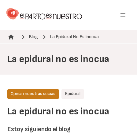
Pasar
al
contenido
principal
Blog
La Epidural No Es Inocua
Ruta de navegación
La epidural no es inocua
Opinan nuestras socias
Epidural
La epidural no es inocua
Estoy siguiendo el blog