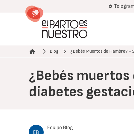
Pasar
Telegra
al
contenido
principal
Blog
¿Bebés Muertos de Hambre? - 
Ruta de navegación
¿Bebés muertos d
diabetes gestaci
Equipo Blog