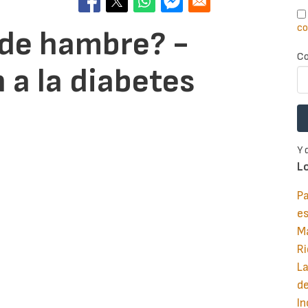
co
de hambre? -
Co
 a la diabetes
Y 
L
Pa
e
M
Ri
La
d
In