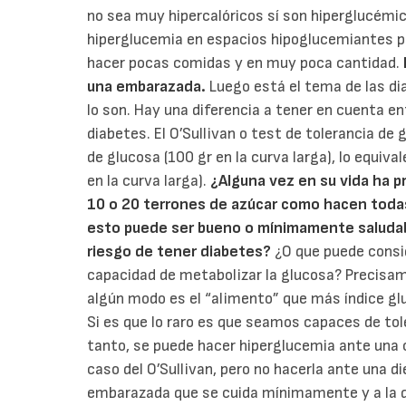
no sea muy hipercalóricos sí son hiperglucémi
hiperglucemia en espacios hipoglucemiantes por
hacer pocas comidas y en muy poca cantidad.
una embarazada.
Luego está el tema de las di
lo son. Hay una diferencia a tener en cuenta ent
diabetes. El O’Sullivan o test de tolerancia de
de glucosa (100 gr en la curva larga), lo equiva
en la curva larga).
¿Alguna vez en su vida ha p
10 o 20 terrones de azúcar como hacen toda
esto puede ser bueno o mínimamente saludabl
riesgo de tener diabetes?
¿O que puede consid
capacidad de metabolizar la glucosa? Precisa
algún modo es el “alimento” que más índice gl
Si es que lo raro es que seamos capaces de to
tanto, se puede hacer hiperglucemia ante una 
caso del O’Sullivan, pero no hacerla ante una
embarazada que se cuida mínimamente y a la qu