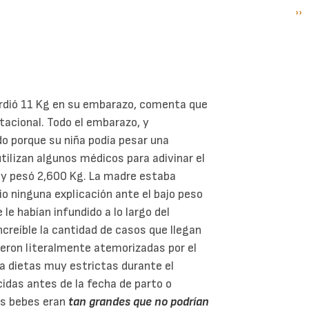
Si
››
P
pá
rdió 11 Kg en su embarazo, comenta que
tacional. Todo el embarazo, y
do porque su niña podía pesar una
utilizan algunos médicos para adivinar el
no y pesó 2,600 Kg. La madre estaba
io ninguna explicación ante el bajo peso
le habían infundido a lo largo del
creíble la cantidad de casos que llegan
ueron literalmente atemorizadas por el
a dietas muy estrictas durante el
idas antes de la fecha de parto o
us bebes eran
tan grandes que no podrían