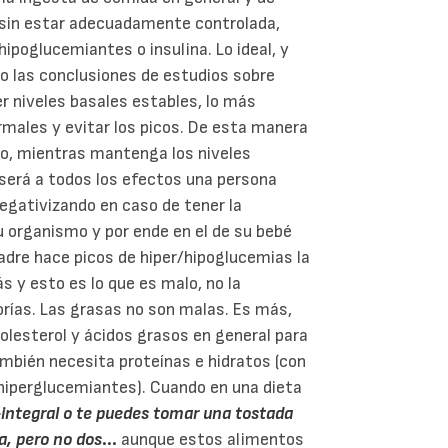
á sin estar adecuadamente controlada,
ipoglucemiantes o insulina. Lo ideal, y
ho las conclusiones de estudios sobre
r niveles basales estables, lo más
rmales y evitar los picos. De esta manera
no, mientras mantenga los niveles
será a todos los efectos una persona
egativizando en caso de tener la
u organismo y por ende en el de su bebé
madre hace picos de hiper/hipoglucemias la
 y esto es lo que es malo, no la
orías. Las grasas no son malas. Es más,
olesterol y ácidos grasos en general para
mbién necesita proteínas e hidratos (con
 hiperglucemiantes). Cuando en una dieta
o-integral o te puedes tomar una tostada
a, pero no dos
...
aunque estos alimentos