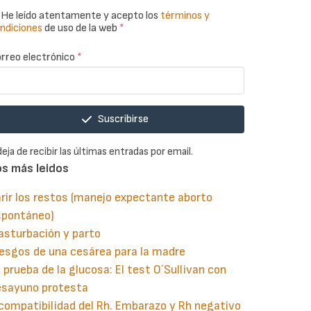
He leído atentamente y acepto los
términos y
ndiciones
de uso de la web
*
rreo electrónico
*
Suscribirse
deja de recibir las últimas entradas por email.
os más leidos
rir los restos (manejo expectante aborto
spontáneo)
asturbación y parto
esgos de una cesárea para la madre
 prueba de la glucosa: El test O´Sullivan con
esayuno protesta
compatibilidad del Rh. Embarazo y Rh negativo