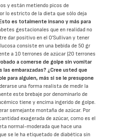
cos y están metiendo picos de
 lo estricto de la dieta que sólo deja
Esto es totalmente insano y más para
abetes gestacionales que en realidad no
re dar positivo en el O’Sullivan y tener
 glucosa consiste en una bebida de 50 gr
lente a 10 terrones de azúcar (20 terrones
robado a comerse de golpe sin vomitar
s las embarazadas?
¿Cree usted que
e para alguien, más si se le presupone
erarse una forma realista de medir la
mente este brebaje por denominarlo de
ucémico tiene y encima ingerido de golpe.
lerar semejante montaña de azúcar. Por
cantidad exagerada de azúcar, como es el
 dieta normal-moderada que hace una
e se le ha etiquetado de diabética sin