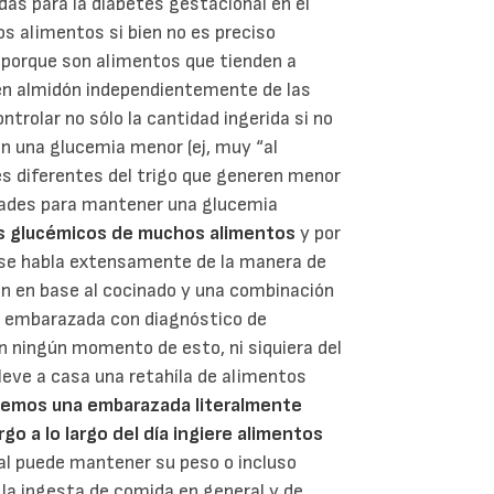
das para la diabetes gestacional en el
os alimentos si bien no es preciso
 porque son alimentos que tienden a
 en almidón independientemente de las
ntrolar no sólo la cantidad ingerida si no
n una glucemia menor (ej, muy “al
es diferentes del trigo que generen menor
ltades para mantener una glucemia
ces glucémicos de muchos alimentos
y por
se habla extensamente de la manera de
ión en base al cocinado y una combinación
a embarazada con diagnóstico de
n ningún momento de esto, ni siquiera del
leve a casa una retahíla de alimentos
emos una embarazada literalmente
o a lo largo del día ingiere alimentos
al puede mantener su peso o incluso
la ingesta de comida en general y de