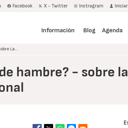
m
Facebook
X - Twitter
Instragram
Inicia
Navegación
principal
Información
Blog
Agenda
Sobre La…
e hambre? - sobre la 
onal
E