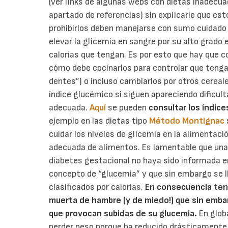
(ver links de algunas webs con dietas inadecua
apartado de referencias)
sin explicarle que est
prohibirlos deben manejarse con sumo cuidado
elevar la glicemia en sangre por su alto grado
calorías que tengan. Es por esto que hay que co
cómo debe cocinarlos para controlar que tenga
dentes”) o incluso cambiarlos por otros cereal
índice glucémico si siguen apareciendo dificu
adecuada.
Aquí
se pueden
consultar los índi
ejemplo en las dietas tipo
Método Montignac
cuidar los niveles de glicemia en la alimentac
adecuada de alimentos. Es lamentable que un
diabetes gestacional no haya sido informada e
concepto de “glucemia” y que sin embargo se l
clasificados por calorías.
En consecuencia ten
muerta de hambre (y de miedo!) que sin embarg
que provocan subidas de su glucemia.
En glob
perder peso porque ha reducido drásticamente 