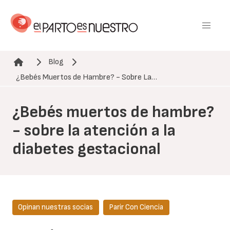
Pasar
al
contenido
principal
Blog
Ruta de navegación
¿Bebés Muertos de Hambre? - Sobre La…
¿Bebés muertos de hambre?
- sobre la atención a la
diabetes gestacional
Opinan nuestras socias
Parir Con Ciencia