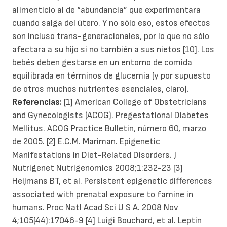
alimenticio al de “abundancia” que experimentara
cuando salga del útero. Y no sólo eso, estos efectos
son incluso trans-generacionales, por lo que no sólo
afectara a su hijo si no también a sus nietos [10]. Los
bebés deben gestarse en un entorno de comida
equilibrada en términos de glucemia (y por supuesto
de otros muchos nutrientes esenciales, claro).
Referencias:
[1] American College of Obstetricians
and Gynecologists (ACOG). Pregestational Diabetes
Mellitus. ACOG Practice Bulletin, número 60, marzo
de 2005. [2] E.C.M. Mariman. Epigenetic
Manifestations in Diet-Related Disorders. J
Nutrigenet Nutrigenomics 2008;1:232-23 [3]
Heijmans BT, et al. Persistent epigenetic differences
associated with prenatal exposure to famine in
humans. Proc Natl Acad Sci U S A. 2008 Nov
4;105(44):17046-9 [4] Luigi Bouchard, et al. Leptin