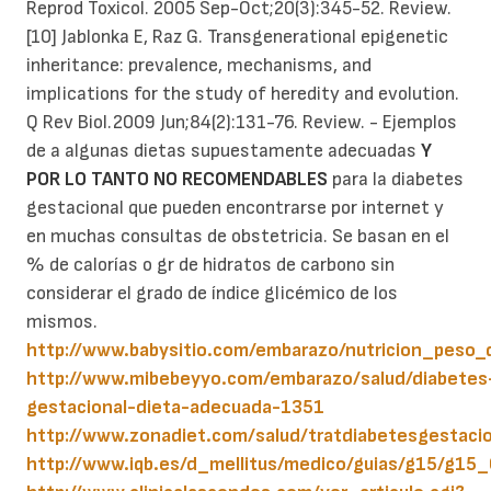
Reprod Toxicol. 2005 Sep-Oct;20(3):345-52. Review.
[10] Jablonka E, Raz G. Transgenerational epigenetic
inheritance: prevalence, mechanisms, and
implications for the study of heredity and evolution.
Q Rev Biol.2009 Jun;84(2):131-76. Review. - Ejemplos
de a algunas dietas supuestamente adecuadas
Y
POR LO TANTO NO RECOMENDABLES
para la diabetes
gestacional que pueden encontrarse por internet y
en muchas consultas de obstetricia. Se basan en el
% de calorías o gr de hidratos de carbono sin
considerar el grado de índice glicémico de los
mismos.
http://www.babysitio.com/embarazo/nutricion_peso_
http://www.mibebeyyo.com/embarazo/salud/diabetes
gestacional-dieta-adecuada-1351
http://www.zonadiet.com/salud/tratdiabetesgestaci
http://www.iqb.es/d_mellitus/medico/guias/g15/g15