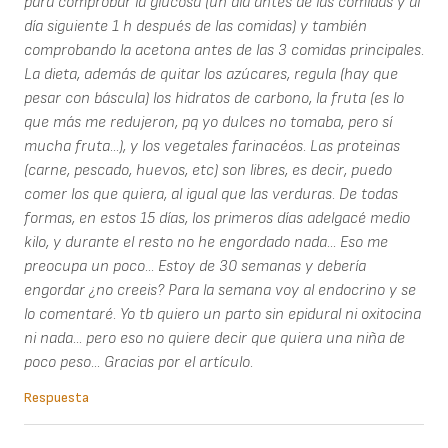
para comprobar la glucosa (un día antes de las comidas y al
día siguiente 1 h después de las comidas) y también
comprobando la acetona antes de las 3 comidas principales.
La dieta, además de quitar los azúcares, regula (hay que
pesar con báscula) los hidratos de carbono, la fruta (es lo
que más me redujeron, pq yo dulces no tomaba, pero sí
mucha fruta...), y los vegetales farinacéos. Las proteinas
(carne, pescado, huevos, etc) son libres, es decir, puedo
comer los que quiera, al igual que las verduras. De todas
formas, en estos 15 días, los primeros días adelgacé medio
kilo, y durante el resto no he engordado nada... Eso me
preocupa un poco... Estoy de 30 semanas y debería
engordar ¿no creeis? Para la semana voy al endocrino y se
lo comentaré. Yo tb quiero un parto sin epidural ni oxitocina
ni nada... pero eso no quiere decir que quiera una niña de
poco peso... Gracias por el artículo.
Respuesta