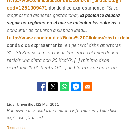
http://www.clinicalascondes.com/ver_articulo.cgi?
cod=1251909471
donde dice expresamente:
“Si se
diagnóstica diabetes gestacional,
la paciente deberá
seguir un régimen en el que se calculen las calorías
a
consumir de acuerdo a su peso ideal…
http://www.asocimed.cl/Guias%20Clinicas/obstetri
donde dice expresamente:
en general debe aportarse
30 -35 Kcal/k de peso ideal. Pacientes obesas deben
recibir una dieta con 25 Kcal/k. […] mínimo debe
aportarse 1500 Kcal y 160 g de hidratos de carbono.
Lide (unverified)
22 Mar 2011
Buenísimo el artículo, con mucha información y todo bien
explicado. ¡Gracias!
Respuesta