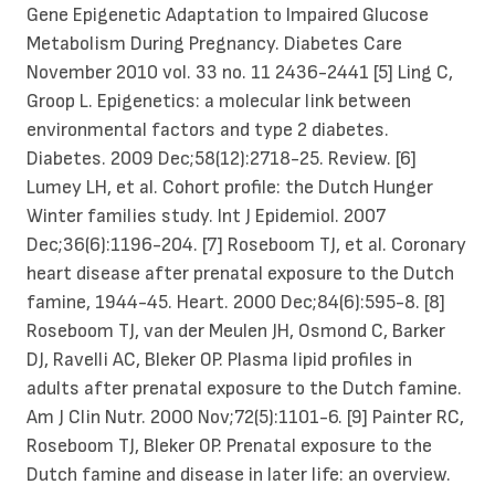
Gene Epigenetic Adaptation to Impaired Glucose
Metabolism During Pregnancy. Diabetes Care
November 2010 vol. 33 no. 11 2436-2441 [5] Ling C,
Groop L. Epigenetics: a molecular link between
environmental factors and type 2 diabetes.
Diabetes. 2009 Dec;58(12):2718-25. Review. [6]
Lumey LH, et al. Cohort profile: the Dutch Hunger
Winter families study. Int J Epidemiol. 2007
Dec;36(6):1196-204. [7] Roseboom TJ, et al. Coronary
heart disease after prenatal exposure to the Dutch
famine, 1944-45. Heart. 2000 Dec;84(6):595-8. [8]
Roseboom TJ, van der Meulen JH, Osmond C, Barker
DJ, Ravelli AC, Bleker OP. Plasma lipid profiles in
adults after prenatal exposure to the Dutch famine.
Am J Clin Nutr. 2000 Nov;72(5):1101-6. [9] Painter RC,
Roseboom TJ, Bleker OP. Prenatal exposure to the
Dutch famine and disease in later life: an overview.