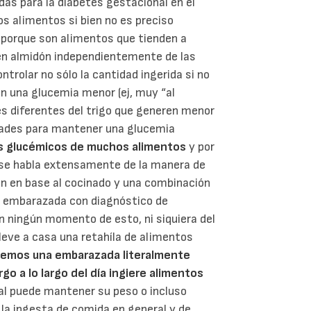
das para la diabetes gestacional en el
os alimentos si bien no es preciso
 porque son alimentos que tienden a
 en almidón independientemente de las
ntrolar no sólo la cantidad ingerida si no
n una glucemia menor (ej, muy “al
es diferentes del trigo que generen menor
ltades para mantener una glucemia
ces glucémicos de muchos alimentos
y por
se habla extensamente de la manera de
ión en base al cocinado y una combinación
a embarazada con diagnóstico de
n ningún momento de esto, ni siquiera del
leve a casa una retahíla de alimentos
emos una embarazada literalmente
o a lo largo del día ingiere alimentos
al puede mantener su peso o incluso
la ingesta de comida en general y de