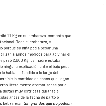
Si
››
P
pá
rdió 11 Kg en su embarazo, comenta que
tacional. Todo el embarazo, y
do porque su niña podía pesar una
utilizan algunos médicos para adivinar el
no y pesó 2,600 Kg. La madre estaba
io ninguna explicación ante el bajo peso
le habían infundido a lo largo del
creíble la cantidad de casos que llegan
ueron literalmente atemorizadas por el
a dietas muy estrictas durante el
idas antes de la fecha de parto o
us bebes eran
tan grandes que no podrían