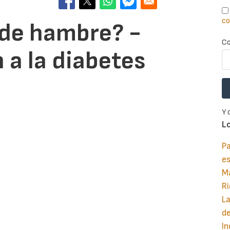
co
de hambre? -
Co
 a la diabetes
Y 
L
Pa
e
M
Ri
La
d
In