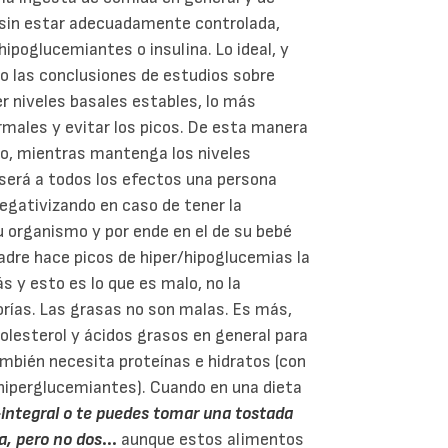
á sin estar adecuadamente controlada,
ipoglucemiantes o insulina. Lo ideal, y
ho las conclusiones de estudios sobre
r niveles basales estables, lo más
rmales y evitar los picos. De esta manera
no, mientras mantenga los niveles
será a todos los efectos una persona
egativizando en caso de tener la
u organismo y por ende en el de su bebé
madre hace picos de hiper/hipoglucemias la
 y esto es lo que es malo, no la
orías. Las grasas no son malas. Es más,
olesterol y ácidos grasos en general para
mbién necesita proteínas e hidratos (con
 hiperglucemiantes). Cuando en una dieta
o-integral o te puedes tomar una tostada
a, pero no dos
...
aunque estos alimentos