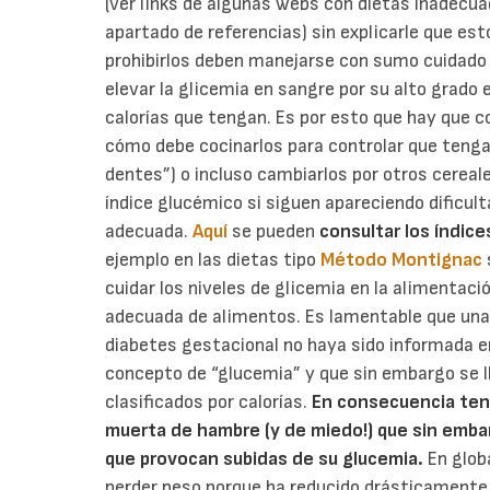
(ver links de algunas webs con dietas inadecua
apartado de referencias)
sin explicarle que est
prohibirlos deben manejarse con sumo cuidado
elevar la glicemia en sangre por su alto grado
calorías que tengan. Es por esto que hay que co
cómo debe cocinarlos para controlar que tenga
dentes”) o incluso cambiarlos por otros cereal
índice glucémico si siguen apareciendo dificu
adecuada.
Aquí
se pueden
consultar los índi
ejemplo en las dietas tipo
Método Montignac
cuidar los niveles de glicemia en la alimentac
adecuada de alimentos. Es lamentable que un
diabetes gestacional no haya sido informada e
concepto de “glucemia” y que sin embargo se l
clasificados por calorías.
En consecuencia ten
muerta de hambre (y de miedo!) que sin embarg
que provocan subidas de su glucemia.
En glob
perder peso porque ha reducido drásticamente 