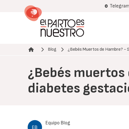
Pasar
Telegra
al
contenido
principal
Blog
¿Bebés Muertos de Hambre? - 
Ruta de navegación
¿Bebés muertos d
diabetes gestaci
Equipo Blog