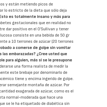
cos y están metiendo picos de
 lo estricto de la dieta que sólo deja
Esto es totalmente insano y más para
abetes gestacionales que en realidad no
re dar positivo en el O’Sullivan y tener
 glucosa consiste en una bebida de 50 gr
lente a 10 terrones de azúcar (20 terrones
robado a comerse de golpe sin vomitar
s las embarazadas?
¿Cree usted que
e para alguien, más si se le presupone
erarse una forma realista de medir la
mente este brebaje por denominarlo de
ucémico tiene y encima ingerido de golpe.
lerar semejante montaña de azúcar. Por
cantidad exagerada de azúcar, como es el
 dieta normal-moderada que hace una
e se le ha etiquetado de diabética sin