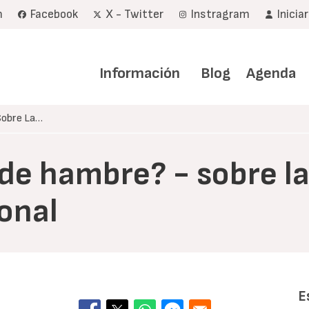
m
Facebook
X - Twitter
Instragram
Inicia
Navegación
principal
Información
Blog
Agenda
Sobre La…
e hambre? - sobre la 
onal
E