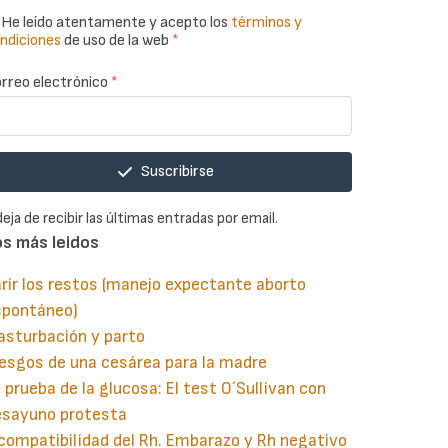
He leído atentamente y acepto los
términos y
ndiciones
de uso de la web
*
rreo electrónico
*
Suscribirse
deja de recibir las últimas entradas por email.
os más leidos
rir los restos (manejo expectante aborto
spontáneo)
asturbación y parto
esgos de una cesárea para la madre
 prueba de la glucosa: El test O´Sullivan con
esayuno protesta
compatibilidad del Rh. Embarazo y Rh negativo