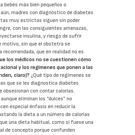
z a bebés más bien pequeños o
aún, madres con diagnóstico de diabetes
etas muy estrictas siguen sin poder
angre, con las consiguientes amenazas,
yectarse insulina, y riesgo de sufrir
motivo, sin que el obstetra se
ta recomendada, que en realidad no es
que los médicos no se cuestionen cómo
acional y los regímenes que ponen a las
unden, claro)?
¿Qué tipo de regímenes se
las que se les diagnostica diabetes
 obsesionan con contar calorías.
 aunque eliminan los “dulces” no
cen especial énfasis en reducir la
ustando la dieta a un número de calorías
que una dieta habitual, como si fuese una
afal de concepto porque confunden