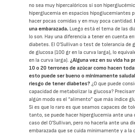
no sea muy hipercalóricos sí son hiperglucémi
hiperglucemia en espacios hipoglucemiantes por
hacer pocas comidas y en muy poca cantidad.
una embarazada.
Luego está el tema de las di
lo son. Hay una diferencia a tener en cuenta ent
diabetes. El O’Sullivan o test de tolerancia de
de glucosa (100 gr en la curva larga), lo equiva
en la curva larga).
¿Alguna vez en su vida ha p
10 o 20 terrones de azúcar como hacen toda
esto puede ser bueno o mínimamente saludabl
riesgo de tener diabetes?
¿O que puede consid
capacidad de metabolizar la glucosa? Precisa
algún modo es el “alimento” que más índice gl
Si es que lo raro es que seamos capaces de to
tanto, se puede hacer hiperglucemia ante una 
caso del O’Sullivan, pero no hacerla ante una
embarazada que se cuida mínimamente y a la qu