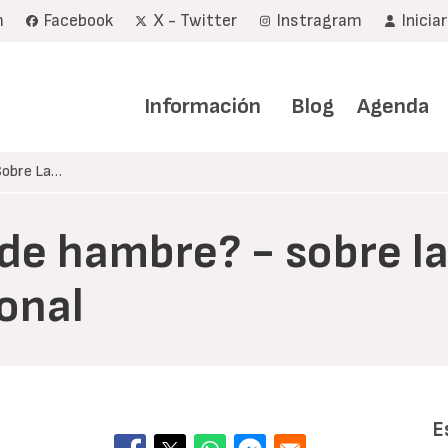
m
Facebook
X - Twitter
Instragram
Inicia
Navegación
principal
Información
Blog
Agenda
Sobre La…
e hambre? - sobre la 
onal
E