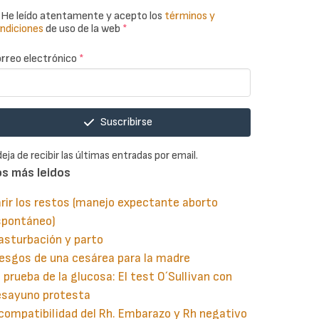
He leído atentamente y acepto los
términos y
ndiciones
de uso de la web
*
rreo electrónico
*
Suscribirse
deja de recibir las últimas entradas por email.
os más leidos
rir los restos (manejo expectante aborto
spontáneo)
asturbación y parto
esgos de una cesárea para la madre
 prueba de la glucosa: El test O´Sullivan con
esayuno protesta
compatibilidad del Rh. Embarazo y Rh negativo