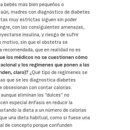
z a bebés más bien pequeños o
aún, madres con diagnóstico de diabetes
etas muy estrictas siguen sin poder
angre, con las consiguientes amenazas,
yectarse insulina, y riesgo de sufrir
motivo, sin que el obstetra se
ta recomendada, que en realidad no es
que los médicos no se cuestionen cómo
acional y los regímenes que ponen a las
unden, claro)?
¿Qué tipo de regímenes se
las que se les diagnostica diabetes
 obsesionan con contar calorías.
 aunque eliminan los “dulces” no
cen especial énfasis en reducir la
ustando la dieta a un número de calorías
que una dieta habitual, como si fuese una
afal de concepto porque confunden