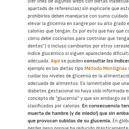
(ver links de algunas webs con dietas inadecua
apartado de referencias)
sin explicarle que est
prohibirlos deben manejarse con sumo cuidado
elevar la glicemia en sangre por su alto grado
calorías que tengan. Es por esto que hay que co
cómo debe cocinarlos para controlar que tenga
dentes”) o incluso cambiarlos por otros cereal
índice glucémico si siguen apareciendo dificu
adecuada.
Aquí
se pueden
consultar los índi
ejemplo en las dietas tipo
Método Montignac
cuidar los niveles de glicemia en la alimentac
adecuada de alimentos. Es lamentable que un
diabetes gestacional no haya sido informada e
concepto de “glucemia” y que sin embargo se l
clasificados por calorías.
En consecuencia ten
muerta de hambre (y de miedo!) que sin embarg
que provocan subidas de su glucemia.
En glob
perder peso porque ha reducido drásticamente 