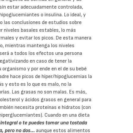
á sin estar adecuadamente controlada,
ipoglucemiantes o insulina. Lo ideal, y
ho las conclusiones de estudios sobre
r niveles basales estables, lo más
rmales y evitar los picos. De esta manera
no, mientras mantenga los niveles
será a todos los efectos una persona
egativizando en caso de tener la
u organismo y por ende en el de su bebé
madre hace picos de hiper/hipoglucemias la
 y esto es lo que es malo, no la
orías. Las grasas no son malas. Es más,
olesterol y ácidos grasos en general para
mbién necesita proteínas e hidratos (con
 hiperglucemiantes). Cuando en una dieta
o-integral o te puedes tomar una tostada
a, pero no dos
...
aunque estos alimentos