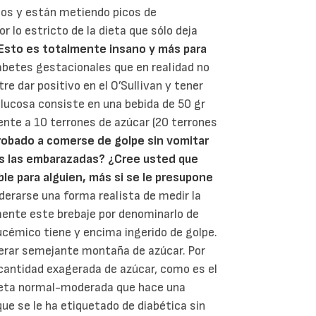
cos y están metiendo picos de
 lo estricto de la dieta que sólo deja
Esto es totalmente insano y más para
abetes gestacionales que en realidad no
re dar positivo en el O’Sullivan y tener
 glucosa consiste en una bebida de 50 gr
lente a 10 terrones de azúcar (20 terrones
robado a comerse de golpe sin vomitar
s las embarazadas?
¿Cree usted que
e para alguien, más si se le presupone
erarse una forma realista de medir la
mente este brebaje por denominarlo de
ucémico tiene y encima ingerido de golpe.
lerar semejante montaña de azúcar. Por
cantidad exagerada de azúcar, como es el
 dieta normal-moderada que hace una
e se le ha etiquetado de diabética sin