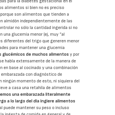
das para la diabetes gestacional en el
os alimentos si bien no es preciso
 porque son alimentos que tienden a
 en almidón independientemente de las
ntrolar no sólo la cantidad ingerida si no
n una glucemia menor (ej, muy “al
es diferentes del trigo que generen menor
ltades para mantener una glucemia
ces glucémicos de muchos alimentos
y por
se habla extensamente de la manera de
ión en base al cocinado y una combinación
a embarazada con diagnóstico de
n ningún momento de esto, ni siquiera del
leve a casa una retahíla de alimentos
emos una embarazada literalmente
o a lo largo del día ingiere alimentos
al puede mantener su peso o incluso
la ingesta de comida en general y de