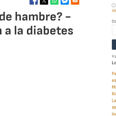
co
de hambre? -
Co
 a la diabetes
Y 
L
Pa
e
M
Ri
La
d
In