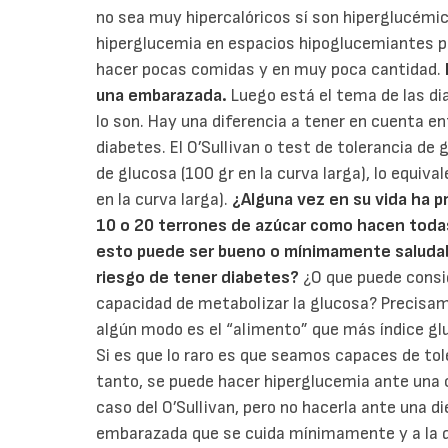
no sea muy hipercalóricos sí son hiperglucémi
hiperglucemia en espacios hipoglucemiantes por
hacer pocas comidas y en muy poca cantidad.
una embarazada.
Luego está el tema de las di
lo son. Hay una diferencia a tener en cuenta ent
diabetes. El O’Sullivan o test de tolerancia de
de glucosa (100 gr en la curva larga), lo equiva
en la curva larga).
¿Alguna vez en su vida ha p
10 o 20 terrones de azúcar como hacen toda
esto puede ser bueno o mínimamente saludabl
riesgo de tener diabetes?
¿O que puede consid
capacidad de metabolizar la glucosa? Precisa
algún modo es el “alimento” que más índice gl
Si es que lo raro es que seamos capaces de to
tanto, se puede hacer hiperglucemia ante una 
caso del O’Sullivan, pero no hacerla ante una
embarazada que se cuida mínimamente y a la qu