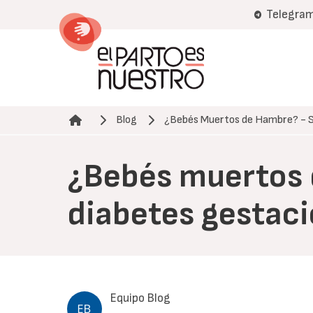
Pasar
Telegra
al
contenido
principal
Blog
¿Bebés Muertos de Hambre? - 
Ruta de navegación
¿Bebés muertos d
diabetes gestaci
Equipo Blog