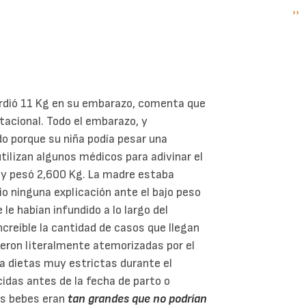
Si
››
P
pá
rdió 11 Kg en su embarazo, comenta que
tacional. Todo el embarazo, y
do porque su niña podía pesar una
utilizan algunos médicos para adivinar el
no y pesó 2,600 Kg. La madre estaba
io ninguna explicación ante el bajo peso
le habían infundido a lo largo del
creíble la cantidad de casos que llegan
ueron literalmente atemorizadas por el
a dietas muy estrictas durante el
idas antes de la fecha de parto o
us bebes eran
tan grandes que no podrían