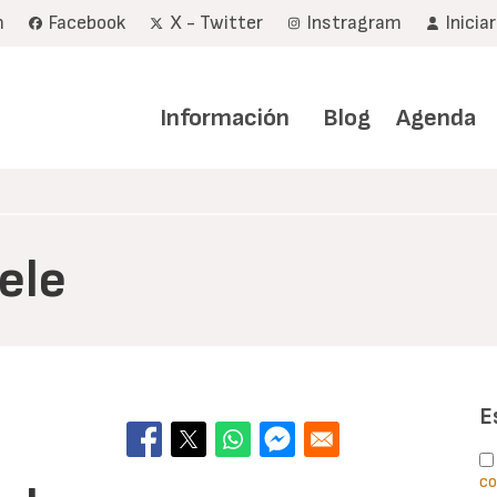
m
Facebook
X - Twitter
Instragram
Inicia
Navegación
principal
Información
Blog
Agenda
ele
E
co