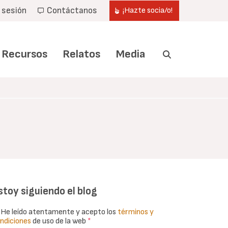
r sesión
Contáctanos
¡Hazte socia/o!
Recursos
Relatos
Media
stoy siguiendo el blog
He leído atentamente y acepto los
términos y
ndiciones
de uso de la web
*