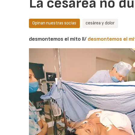
La cesárea no du
Opinan nuestras socias
cesárea y dolor
desmontemos el mito II/
desmontemos el mit