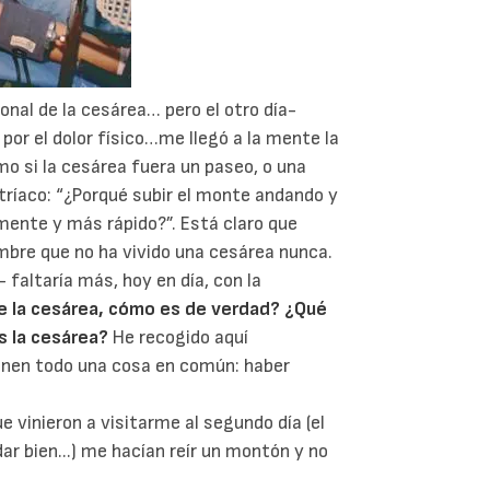
nal de la cesárea… pero el otro día-
por el dolor físico…me llegó a la mente la
o si la cesárea fuera un paseo, o una
tríaco: “¿Porqué subir el monte andando y
ente y más rápido?”. Está claro que
ombre que no ha vivido una cesárea nunca.
 faltaría más, hoy en día, con la
e la cesárea, cómo es de verdad?
¿Qué
as la cesárea?
He recogido aquí
enen todo una cosa en común: haber
ue vinieron a visitarme al segundo día (el
ar bien...) me hacían reír un montón y no