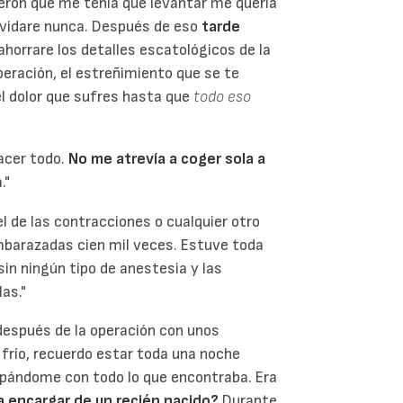
eron que me tenía que levantar me quería
olvidare nunca. Después de eso
tarde
e ahorrare los detalles escatológicos de la
eración, el estreñimiento que se te
el dolor que sufres hasta que
todo eso
acer todo.
No me atrevía a coger sola a
."
l de las contracciones o cualquier otro
embarazadas cien mil veces. Estuve toda
n ningún tipo de anestesia y las
as."
 después de la operación con unos
frío, recuerdo estar toda una noche
apándome con todo lo que encontraba. Era
 encargar de un recién nacido?
Durante