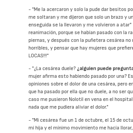
- "Me la acercaron y solo la pude dar besitos po
me soltaran y me dijeron que solo un brazo y u
enseguida se la llevaron y me volvieron a atar"
reanimación, porque se habían pasado con la r
piernas, y después con la puñetera cesárea no
horribles, y pensar que hay mujeres que prefie
LOCAS!!!"
- "¿La cesárea duele?
¿alguien puede pregunta
mujer afirma esto habiendo pasado por una? Es
opiniones sobre el dolor de una cesárea, pero 
que ha pasado por ella que no duele, a no ser q
caso me pusieron Nolotil en vena en el hospital
nada que me pudiera aliviar el dolor."
- "Mi cesárea fue un 1 de octubre, el 15 de oc
mi hija y el mínimo movimiento me hacía llorar