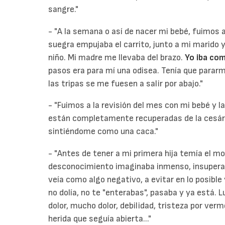
sangre."
- "A la semana o así de nacer mi bebé, fuimos 
suegra empujaba el carrito, junto a mi marido 
niño. Mi madre me llevaba del brazo.
Yo iba co
pasos era para mí una odisea. Tenía que parar
las tripas se me fuesen a salir por abajo."
- "Fuimos a la revisión del mes con mi bebé y l
están completamente recuperadas de la cesárea".
sintiéndome como una caca."
- "Antes de tener a mi primera hija temía el m
desconocimiento imaginaba inmenso, insuperable
veía como algo negativo, a evitar en lo posible 
no dolía, no te "enterabas", pasaba y ya está. 
dolor, mucho dolor, debilidad, tristeza por verm
herida que seguía abierta..."