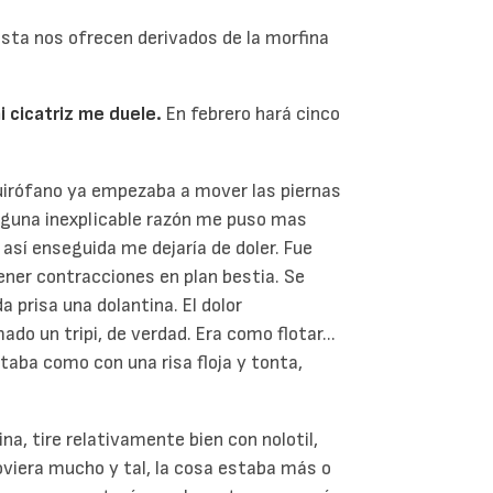
 hasta nos ofrecen derivados de la morfina
i cicatriz me duele.
En febrero hará cinco
quirófano ya empezaba a mover las piernas
 alguna inexplicable razón me puso mas
 así enseguida me dejaría de doler. Fue
tener contracciones en plan bestia. Se
 prisa una dolantina. El dolor
o un tripi, de verdad. Era como flotar...
staba como con una risa floja y tonta,
na, tire relativamente bien con nolotil,
viera mucho y tal, la cosa estaba más o