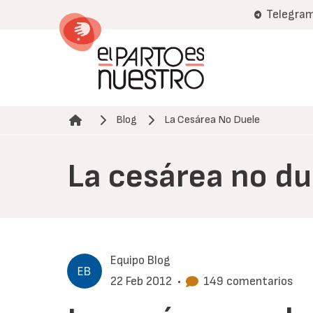
Pasar
Telegra
al
contenido
principal
Blog
La Cesárea No Duele
Ruta de navegación
La cesárea no du
Equipo Blog
22 Feb 2012
•
149 comentarios