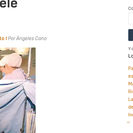
ele
Co
o I
Por Ángeles Cano
Y 
L
Pa
e
M
Ri
La
d
In
Si
››
P
pá