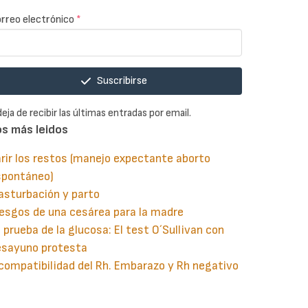
rreo electrónico
*
Suscribirse
deja de recibir las últimas entradas por email.
os más leidos
rir los restos (manejo expectante aborto
spontáneo)
asturbación y parto
esgos de una cesárea para la madre
 prueba de la glucosa: El test O´Sullivan con
esayuno protesta
compatibilidad del Rh. Embarazo y Rh negativo
guiente
aginación
gina