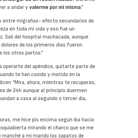
ver a andar y
valerme por mi misma
."
les entre migrañas- efecto secundarios de
beza en toda mi vida y eso fue un
riz. Salí del hospital machacada, aunque
dolores de los primeros días fueron
e los otros partos."
 operarte del apéndice, quitarte parte de
cuando te han cosido y metido en la
dicen “Mira, ahora, mientras te recuperas,
ea de 24h aunque al principio duermen
mandan a casa al segundo o tercer día,
horas, me hice pis encima según iba hacia
boquiabierta mirando el charco que se me
le manché a mi marido los zapatos de