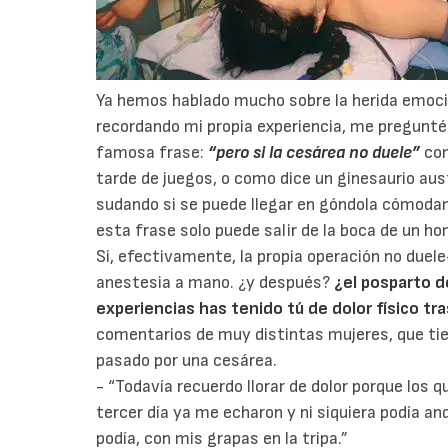
Ya hemos hablado mucho sobre la herida emocio
recordando mi propia experiencia, me pregunté 
famosa frase:
“pero si la cesárea no duele”
com
tarde de juegos, o como dice un ginesaurio aus
sudando si se puede llegar en góndola cómodam
esta frase solo puede salir de la boca de un h
Si, efectivamente, la propia operación no duele-
anestesia a mano. ¿y después?
¿el posparto d
experiencias has tenido tú de dolor físico tr
comentarios de muy distintas mujeres, que ti
pasado por una cesárea.
- “Todavía recuerdo llorar de dolor porque los q
tercer día ya me echaron y ni siquiera podía and
podía, con mis grapas en la tripa.”