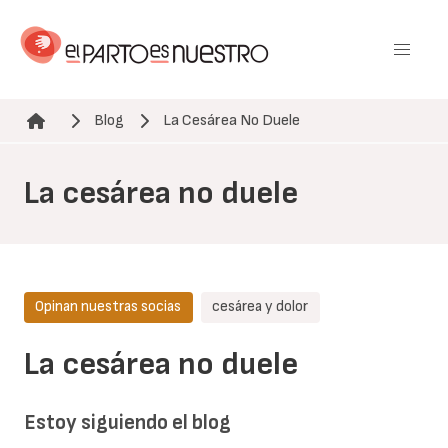
Pasar
al
contenido
principal
Blog
La Cesárea No Duele
Ruta de navegación
La cesárea no duele
Opinan nuestras socias
cesárea y dolor
La cesárea no duele
Estoy siguiendo el blog