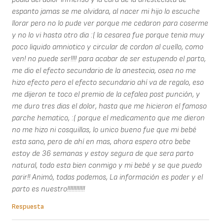
espanto jamas se me olvidara, al nacer mi hijo lo escuche
llorar pero no lo pude ver porque me cedaron para coserme
y no lo vi hasta otro dia :( la cesarea fue porque tenia muy
poco liquido amniotico y circular de cordon al cuello, como
ven! no puede ser!!!! para acabar de ser estupendo el parto,
me dio el efecto secundario de la anestecia, osea no me
hizo efecto pero el efecto secundario ahí va de regalo, eso
me dijeron te toco el premio de la cefalea post punción, y
me duro tres dias el dolor, hasta que me hicieron el famoso
parche hematico, :( porque el medicamento que me dieron
no me hizo ni cosquillas, lo unico bueno fue que mi bebé
esta sano, pero de ahí en mas, ahora espero otro bebe
estoy de 36 semanas y estoy segura de que sera parto
natural, todo esta bien conmigo y mi bebé y se que puedo
parir!! Animó, todas podemos, La información es poder y el
parto es nuestro!!!!!!!!!!!!
Respuesta