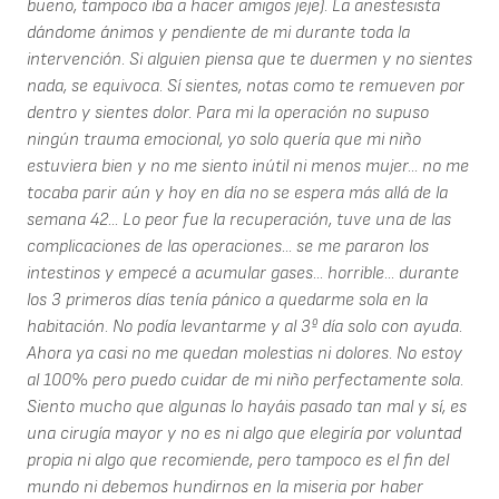
bueno, tampoco iba a hacer amigos jeje). La anestesista
dándome ánimos y pendiente de mi durante toda la
intervención. Si alguien piensa que te duermen y no sientes
nada, se equivoca. Sí sientes, notas como te remueven por
dentro y sientes dolor. Para mi la operación no supuso
ningún trauma emocional, yo solo quería que mi niño
estuviera bien y no me siento inútil ni menos mujer... no me
tocaba parir aún y hoy en día no se espera más allá de la
semana 42... Lo peor fue la recuperación, tuve una de las
complicaciones de las operaciones... se me pararon los
intestinos y empecé a acumular gases... horrible... durante
los 3 primeros días tenía pánico a quedarme sola en la
habitación. No podía levantarme y al 3º día solo con ayuda.
Ahora ya casi no me quedan molestias ni dolores. No estoy
al 100% pero puedo cuidar de mi niño perfectamente sola.
Siento mucho que algunas lo hayáis pasado tan mal y sí, es
una cirugía mayor y no es ni algo que elegiría por voluntad
propia ni algo que recomiende, pero tampoco es el fin del
mundo ni debemos hundirnos en la miseria por haber