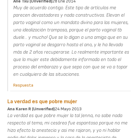
Ane Txu (unverified)
28 Ene 2014
Muy de acuerdo contigo. Este tipo de artículos me
parecen devastadores y nada constructivos. Elevan el
parto vaginal como un mandato divino para las mujeres,
una idealización tramposa, porque el parto vaginal tb
duele... y mucho! Que se lo digan a una amiga que en su
parto vaginal se desgarro hasta el ano, y le ha llevado
más de 2 años recuperarse. Lo realmente importante es
que la mujer este debidamente informada en todo el
proceso del embarazo y que sepa con que se va a topar
en cualquiera de las situaciones.
Respuesta
La verdad es que pobre mujer
Ana Karen R (unverified)
24 Mayo 2013
La verdad es que pobre mujer la tal Jenna, no sabe nada
respecto al tema, mi cesárea fue espantosa porque no me
hizo efecto la anestecia y asi me rajaron, y yo ni hablar
podia del dolor inmenso y la cara de la anestecista de