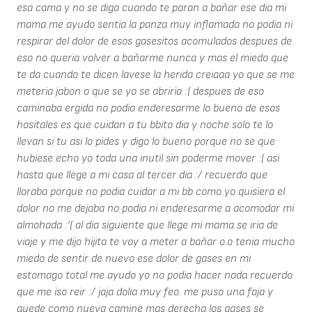
esa cama y no se diga cuando te paran a bañar ese dia mi
mama me ayudo sentia la panza muy inflamada no podia ni
respirar del dolor de esos gasesitos acomulados despues de
eso no queria volver a bañarme nunca y mas el miedo que
te da cuando te dicen lavese la herida creiaaa yo que se me
meteria jabon o que se yo se abriria :( despues de eso
caminaba ergida no podia enderesarme lo bueno de esos
hositales es que cuidan a tu bbito dia y noche solo te lo
llevan si tu asi lo pides y digo lo bueno porque no se que
hubiese echo yo toda una inutil sin poderme mover :( asi
hasta que llege a mi casa al tercer dia :/ recuerdo que
lloraba porque no podia cuidar a mi bb como yo quisiera el
dolor no me dejaba no podia ni enderesarme a acomodar mi
almohada :'( al dia siguiente que llege mi mama se iria de
viaje y me dijo hijita te voy a meter a bañar o.o tenia mucho
miedo de sentir de nuevo ese dolor de gases en mi
estomago total me ayudo yo no podia hacer nada recuerdo
que me iso reir :/ jaja dolia muy feo. me puso una faja y
quede como nueva camine mas derecha los gases se