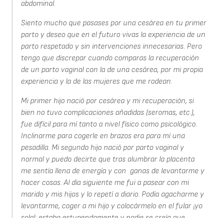
abdominal.
Siento mucho que pasases por una cesárea en tu primer
parto y deseo que en el futuro vivas la experiencia de un
parto respetado y sin intervenciones innecesarias. Pero
tengo que discrepar cuando comparas la recuperación
de un parto vaginal con la de una cesárea, por mi propia
experiencia y la de las mujeres que me rodean.
Mi primer hijo nació por cesárea y mi recuperación, si
bien no tuvo complicaciones añadidas (seromas, etc.),
fue difícil para mí tanto a nivel físico como psicológico.
Inclinarme para cogerle en brazos era para mí una
pesadilla. Mi segundo hijo nació por parto vaginal y
normal y puedo decirte que tras alumbrar la placenta
me sentía llena de energía y con ganas de levantarme y
hacer cosas. Al día siguiente me fui a pasear con mi
marido y mis hijos y lo repetí a diario. Podía agacharme y
levantarme, coger a mi hijo y colocármelo en el fular ¡yo
sola!; estaba estupendamente y nadie se creía que